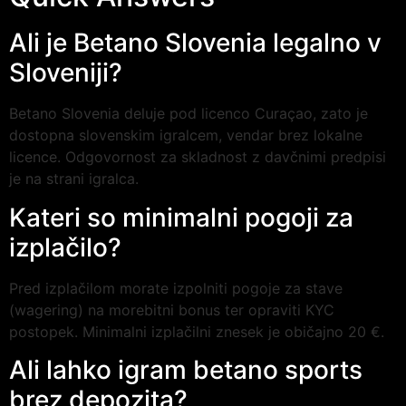
Ali je Betano Slovenia legalno v
Sloveniji?
Betano Slovenia deluje pod licenco Curaçao, zato je
dostopna slovenskim igralcem, vendar brez lokalne
licence. Odgovornost za skladnost z davčnimi predpisi
je na strani igralca.
Kateri so minimalni pogoji za
izplačilo?
Pred izplačilom morate izpolniti pogoje za stave
(wagering) na morebitni bonus ter opraviti KYC
postopek. Minimalni izplačilni znesek je običajno 20 €.
Ali lahko igram betano sports
brez depozita?