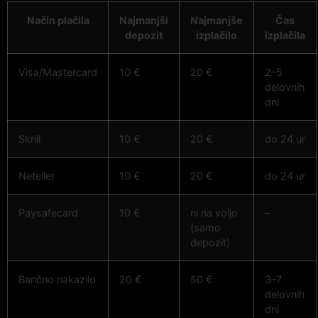
Način plačila
Najmanjši
Najmanjše
Čas
depozit
izplačilo
izplačila
Visa/Mastercard
10 €
20 €
2–5
delovnih
dni
Skrill
10 €
20 €
do 24 ur
Neteller
10 €
20 €
do 24 ur
Paysafecard
10 €
ni na voljo
–
(samo
depozit)
Bančno nakazilo
20 €
50 €
3–7
delovnih
dni