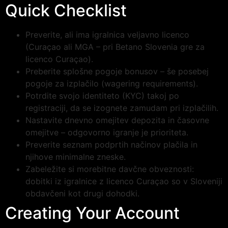
Quick Checklist
Preverite, ali ima igralnica veljavno licenco
(Curaçao ali MGA – pri Betano Slovenia gre za
licenco Curaçao).
Preberite splošne pogoje bonusov – še posebej
pogoje za izplačilo (wagering requirements).
Potrdite svojo identiteto (KYC) takoj po
registraciji, da se izognete zamudam pri izplačilih.
Nastavite dnevno omejitev depozita in časovne
omejitve – odgovorno igranje je prioriteta.
Preverite seznam podprtih načinov plačila in
njihove minimalne zneske.
Zabeležite si morebitne davčne obveznosti:
dobitki iz igralnice z licenco Curaçao so v Sloveniji
obdavčeni kot drugi dohodki.
Creating Your Account