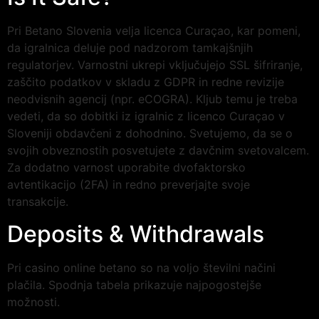
Pri Betano Slovenia velja licenca Curaçao, kar pomeni,
da igralnica deluje pod nadzorom tamkajšnjih
regulatorjev. Varnostni ukrepi vključujejo SSL šifriranje,
zaščito podatkov v skladu z GDPR in redne revizije
neodvisnih agencij (npr. eCOGRA). Kljub temu je treba
vedeti, da so dobitki iz igralnic z licenco Curaçao v
Sloveniji obdavčeni z dohodnino. Svetujemo, da se o
svojih obveznostih posvetujete z davčnim svetovalcem.
Za dodatno varnost uporabite dvofaktorsko
avtentikacijo (2FA) in redno preverjajte svoje
transakcije.
Deposits & Withdrawals
Pri casino online betano so na voljo številni načini
plačila. Spodnja tabela prikazuje najpogostejše
možnosti.