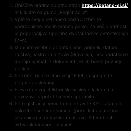
Obiščite uradno spletno stran
https://betano-si.si/
in kliknite na gumb „Registracija“.
Vpišite svoj elektronski naslov, izberite
uporabniško ime in močno geslo. Za večjo varnost
je priporočljiva uporaba dvofaktorske avtentikacije
(2FA).
Izpolnite osebne podatke: ime, priimek, datum
rojstva, naslov in državo (Slovenija). Vsi podatki se
morajo ujemati z dokumenti, ki jih boste pozneje
poslali.
Potrdite, da ste stari vsaj 18 let, in sprejmite
pogoje poslovanja.
Preverite svoj elektronski naslov s klikom na
povezavo v potrditvenem sporočilu.
Po registraciji nemudoma opravite KYC tako, da
naložite osebni dokument (potni list ali osebna
izkaznica) in dokazilo o naslovu. S tem boste
aktivirali možnost izplačil.