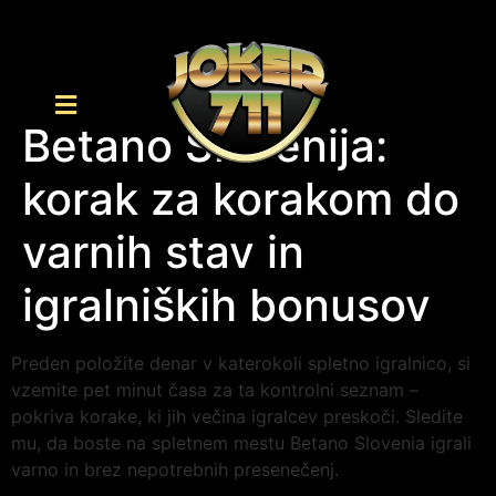
Betano Slovenija:
korak za korakom do
varnih stav in
igralniških bonusov
Preden položite denar v katerokoli spletno igralnico, si
vzemite pet minut časa za ta kontrolni seznam –
pokriva korake, ki jih večina igralcev preskoči. Sledite
mu, da boste na spletnem mestu Betano Slovenia igrali
varno in brez nepotrebnih presenečenj.