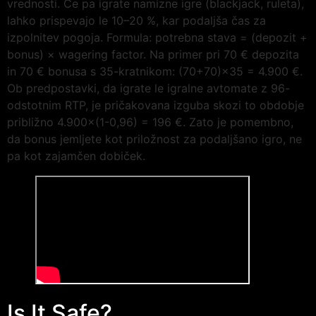
vrednosti. Če pa igrate namizne igre (blackjack, ruleta),
lahko prispevajo le 10–20 %, kar podaljša čas za
izpolnitev pogoja. Formula: potrebna stava = (depozit +
bonus) × wagering factor. Na primer pri 70 € depozita
in 70 € bonusa s 35-kratnikom: (70+70)×35 = 4.900 €.
Ob predpostavki, da igrate le igralne avtomate z 96-
odstotnim RTP, je pričakovana izguba skozi to obdobje
približno 4.900×(1-0,96) = 196 €. Zato je pomembno,
da bonus jemljete kot priložnost za podaljšano igro, ne
pa kot zajamčen dobiček.
Is It Safe?