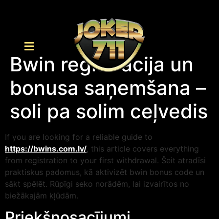
Bwin reģistrācija un
bonusa saņemšana –
soli pa solim ceļvedis
If you are looking for a reliable guide to
https://bwins.com.lv/
, this article covers everything
from registration to your first withdrawal. Šeit atradīsi
praktiskus padomus, kā aktivizēt bwin bonus code un
sākt spēlēt. Rūpīgi seko norādēm, lai izvairītos no
biežākajām kļūdām.
Priekšnosacījumi