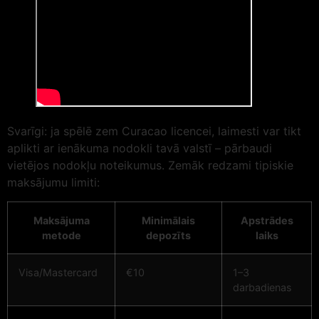
Svarīgi: ja spēlē zem Curacao licencei, laimesti var tikt
aplikti ar ienākuma nodokli tavā valstī – pārbaudi
vietējos nodokļu noteikumus. Zemāk redzami tipiskie
maksājumu limiti:
Maksājuma
Minimālais
Apstrādes
metode
depozīts
laiks
Visa/Mastercard
€10
1–3
darbadienas