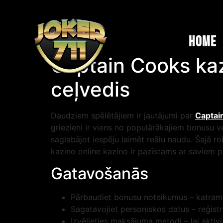
Home
Captain Cooks kaz
ceļvedis
Daudziem spēlētājiem ir jautājumi par
Captai
griezieni ir viens no populārākajiem bonusu v
saglabājot iespēju laimēt reālu naudu. Šajā r
kazino online kazino ir pazīstams ar saviem p
Gatavošanās
Pārbaudiet bonusu noteikumus – katram 
Sagatavojiet personiskos datus – reģist
Izvēlieties maksājuma metodi – lai akti