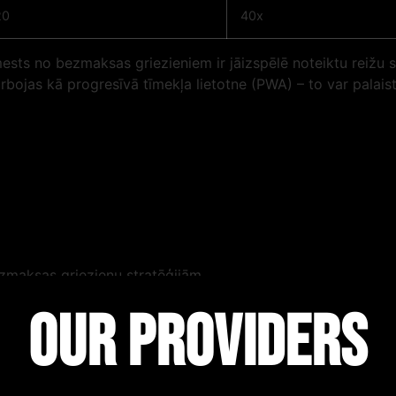
20
40x
imests no bezmaksas griezieniem ir jāizspēlē noteiktu reiž
darbojas kā progresīvā tīmekļa lietotne (PWA) – to var pala
ezmaksas griezienu stratēģijām.
eids, kā palielināt savu spēļu pieredzi bez papildu izmaksā
OUR PROVIDERS
s. Spēlējiet atbildīgi – iestatiet budžetu un necenšaties 
ēlēšana kļūst problemātiska.