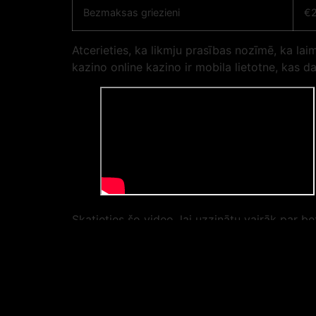
Bezmaksas griezieni
€
Atcerieties, ka likmju prasības nozīmē, ka la
kazino online kazino ir mobila lietotne, kas 
Skatieties šo video, lai uzzinātu vairāk par b
Visbeidzot, bezmaksas griezieni ir lielisks v
pārliecinieties, ka saprotat bonusu noteikumu
arī pašizslēgšanas iespējas, ja jūtaties, ka sp