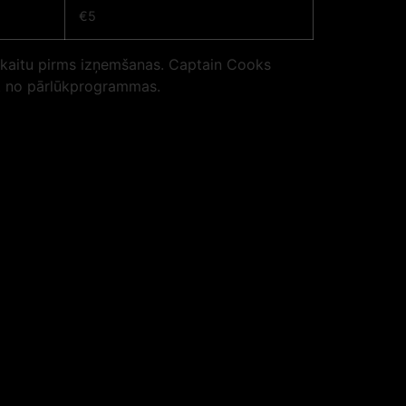
€5
u skaitu pirms izņemšanas. Captain Cooks
ist no pārlūkprogrammas.
m. Pirms pieslēgšanās Captain Cooks kazino,
atgūt zaudējumus. Captain Cooks kazino piedāvā