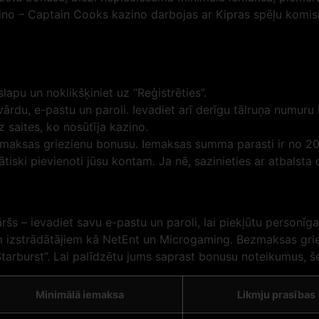
azino – Captain Cooks kazino darbojas ar Kipras spēļu komisi
pu un noklikšķiniet uz “Reģistrēties”.
 vārdu, e-pastu un paroli. Ievadiet arī derīgu tālruņa numuru
z saites, ko nosūtīja kazino.
zmaksas griezienu bonusu. Iemaksas summa parasti ir no 20 
iski pievienoti jūsu kontam. Ja nē, sazinieties ar atbalsta 
ršs – ievadiet savu e-pastu un paroli, lai piekļūtu personī
m izstrādātājiem kā NetEnt un Microgaming. Bezmaksas griez
arburst”. Lai palīdzētu jums saprast bonusu noteikumus, šei
Minimālā iemaksa
Likmju prasības