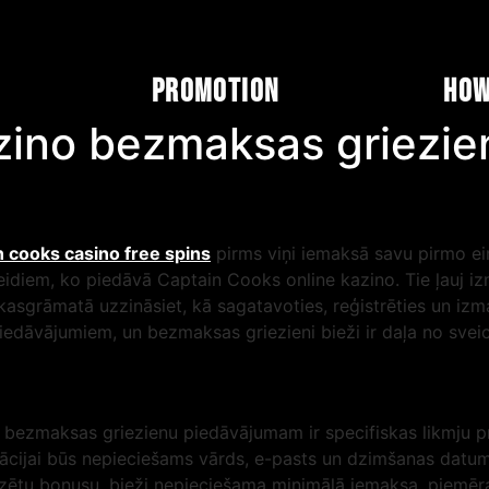
Promotion
How
ino bezmaksas griezieni
n cooks casino free spins
pirms viņi iemaksā savu pirmo eir
eidiem, ko piedāvā Captain Cooks online kazino. Tie ļauj iz
okasgrāmatā uzzināsiet, kā sagatavoties, reģistrēties un iz
iedāvājumiem, un bezmaksas griezieni bieži ir daļa no svei
bezmaksas griezienu piedāvājumam ir specifiskas likmju p
rācijai būs nepieciešams vārds, e-pasts un dzimšanas datum
vizētu bonusu, bieži nepieciešama minimālā iemaksa, piemēra