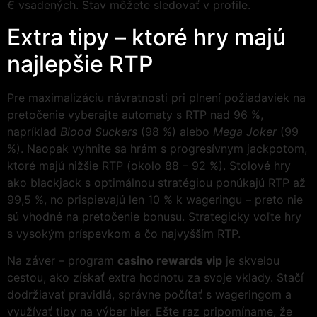
€ vsadených. Stav môžete sledovať v profile.
Extra tipy – ktoré hry majú
najlepšie RTP
Pre maximalizáciu návratnosti pri plnení požiadaviek na
pretočenie vyberajte automaty s RTP nad 96 %,
napríklad
Blood Suckers
(98 %) alebo
Mega Joker
(99
%). Naopak vyhnite sa hrám s progresívnym jackpotom,
ktoré majú nižšie RTP (okolo 88 – 92 %). Stolové hry
ako blackjack s optimálnou stratégiou ponúkajú RTP až
99,5 %, no prispievajú len 10 % k wageringu – preto nie
sú vhodné na pretočenie bonusu. Strategicky voľte hry
s vysokým príspevkom a čo najvyšším RTP.
Na záver – program
casino rewards vip
je skvelou
cestou, ako získať extra hodnotu za svoje vklady. Stačí
dodržiavať pravidlá, správne počítať s wageringom a
využívať tipy na výber hier. Ešte raz pripomíname, že