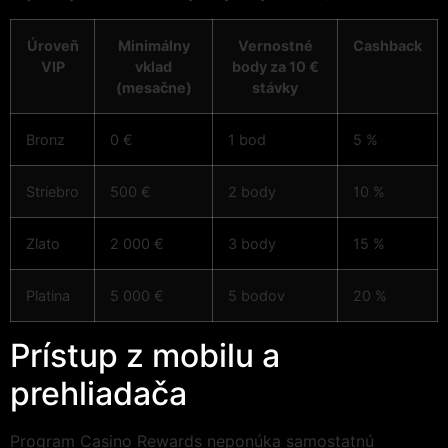
Úroveň
Minimálny
Vernostné
Cashback
VIP
vklad
body za 10 €
(mesačne)
stávky
Bronz
0 €
1 bod
5 %
Striebro
500 €
2 body
10 %
Zlato
2 000 €
3 body
15 %
Platina
5 000 €
5 bodov
20 %
Prístup z mobilu a
prehliadača
Program Casino Rewards neponúka samostatnú