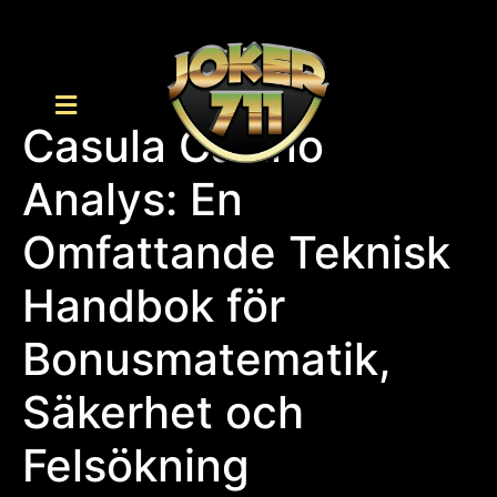
Casula Casino
Analys: En
Omfattande Teknisk
Handbok för
Bonusmatematik,
Säkerhet och
Felsökning