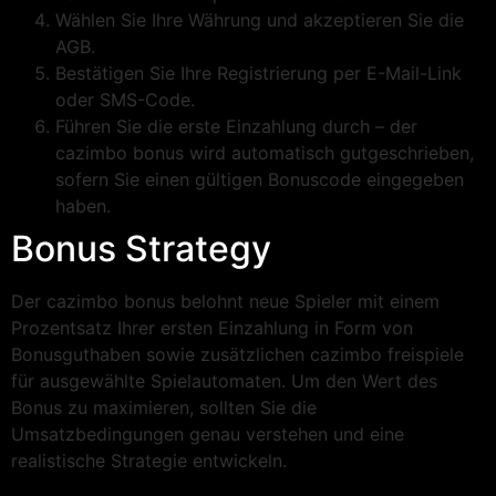
Wählen Sie Ihre Währung und akzeptieren Sie die
AGB.
Bestätigen Sie Ihre Registrierung per E-Mail-Link
oder SMS-Code.
Führen Sie die erste Einzahlung durch – der
cazimbo bonus wird automatisch gutgeschrieben,
sofern Sie einen gültigen Bonuscode eingegeben
haben.
Bonus Strategy
Der cazimbo bonus belohnt neue Spieler mit einem
Prozentsatz Ihrer ersten Einzahlung in Form von
Bonusguthaben sowie zusätzlichen cazimbo freispiele
für ausgewählte Spielautomaten. Um den Wert des
Bonus zu maximieren, sollten Sie die
Umsatzbedingungen genau verstehen und eine
realistische Strategie entwickeln.