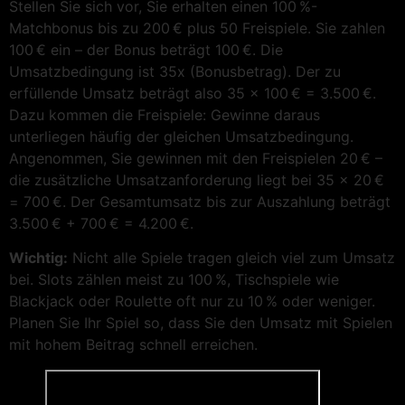
Stellen Sie sich vor, Sie erhalten einen 100 %-
Matchbonus bis zu 200 € plus 50 Freispiele. Sie zahlen
100 € ein – der Bonus beträgt 100 €. Die
Umsatzbedingung ist 35x (Bonusbetrag). Der zu
erfüllende Umsatz beträgt also 35 × 100 € = 3.500 €.
Dazu kommen die Freispiele: Gewinne daraus
unterliegen häufig der gleichen Umsatzbedingung.
Angenommen, Sie gewinnen mit den Freispielen 20 € –
die zusätzliche Umsatzanforderung liegt bei 35 × 20 €
= 700 €. Der Gesamtumsatz bis zur Auszahlung beträgt
3.500 € + 700 € = 4.200 €.
Wichtig:
Nicht alle Spiele tragen gleich viel zum Umsatz
bei. Slots zählen meist zu 100 %, Tischspiele wie
Blackjack oder Roulette oft nur zu 10 % oder weniger.
Planen Sie Ihr Spiel so, dass Sie den Umsatz mit Spielen
mit hohem Beitrag schnell erreichen.