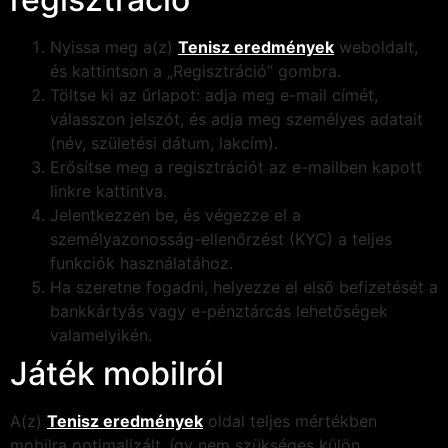
Nyissa meg a(z)
Tenisz eredmények
weboldalt,
és kattintson a „Regisztráció” gombra.
Töltse ki az űrlapot: adja meg e-mail címét,
válasszon jelszót, és adja meg személyes adatait
(név, születési dátum, lakcím).
Erősítse meg a regisztrációt az e-mailben kapott
linkre kattintva.
Jelentkezzen be, és végezze el a
személyazonosság-ellenőrzést (KYC) a teljes
funkciók használatához.
Ha szeretne fogadni, helyezze el első befizetését a
bankkártyás vagy e-pénztárcás lehetőségek
valamelyikén.
Játék mobilról
A(z)
Tenisz eredmények
oldal teljes mértékben
mobilra optimalizált, így nem szükséges külön