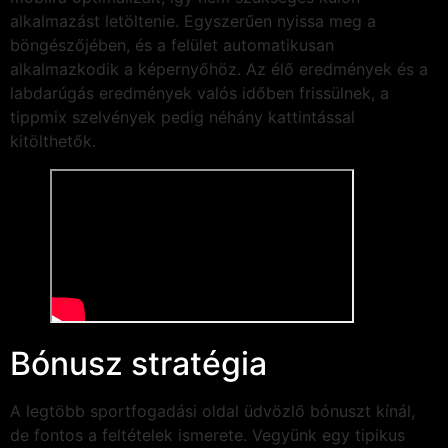
alkalmazást letöltenie. Egyszerűen nyissa meg a
böngészőjében, és a felület automatikusan
alkalmazkodik a képernyőhöz. Az élő eredmények és a
labdarúgás eredmények valós időben frissülnek, a
tippmix szelvények pedig néhány kattintással
kitölthetők.
Bónusz stratégia
A legtöbb sportfogadási oldal üdvözlő bónuszt kínál,
de fontos a feltételek ismerete. Vegyünk egy tipikus