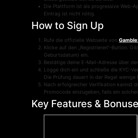
Die Plattform ist als progressive Web-A
Eintrag ist nicht nötig.
How to Sign Up
Rufe die offizielle Webseite von
Gamble
Klicke auf den „Registrieren“-Button. G
Geburtsdatum) ein.
Bestätige deine E-Mail-Adresse über den
Logge dich ein und schließe die KYC-Ver
Die Prüfung dauert in der Regel wenige 
Nach erfolgreicher Verifikation kannst d
Promocode einzugeben, falls ein solcher 
Key Features & Bonus