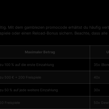
tig. Mit dem gamblezen promocode erhältst du häufig verb
ispiele oder einen Reload-Bonus sichern. Beachte, dass al
Maximaler Betrag
U
 zu 100 % auf die erste Einzahlung
35x (Bon
 zu 500 € + 200 Freispiele
40x
 zu 50 % auf jede weitere Einzahlung
30x
50 Freispiele
50x Gew