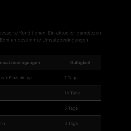
esserte Konditionen. Ein aktueller gamblezen
le Boni an bestimmte Umsatzbedingungen
msatzbedingungen
Gültigkeit
us + Einzahlung)
7 Tage
14 Tage
5 Tage
inn
3 Tage