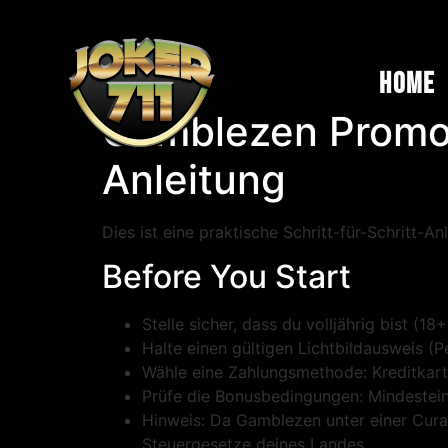
Home
Gamblezen Promoc
Anleitung
Dies ist eine praktische Schritt-für-Schritt-A
Before You Start
Stelle sicher, dass du volljährig bist (18+
Halte einen gültigen Lichtbildausweis (P
Wähle eine Zahlungsmethode: Kreditkarte,
Prüfe die Bonusbedingungen: Mindestei
Hinweis: Da Gamblezen unter einer Curac
Steuergesetze deines Landes.