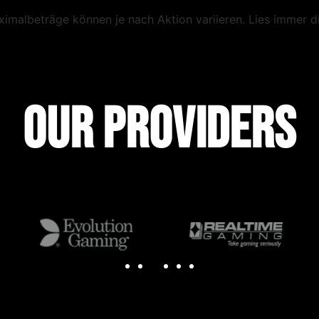
malbeträge können je nach Aktion variieren. Lies immer d
tet, um dein Spielerlebnis bei Gamblezen zu starten. Folge 
OUR PROVIDERS
e und behalte die Bonusbedingungen im Auge. So holst d