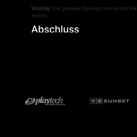
Wichtig:
Die genauen Bonusprozente und Maxi
einlöst.
Abschluss
Mit dieser Anleitung bist du bestens vorberei
Verifikation, nutze den passenden Promocod
heraus. Viel Erfolg!