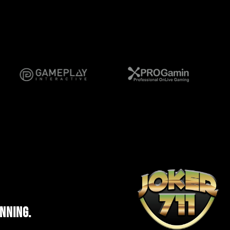
INNING.