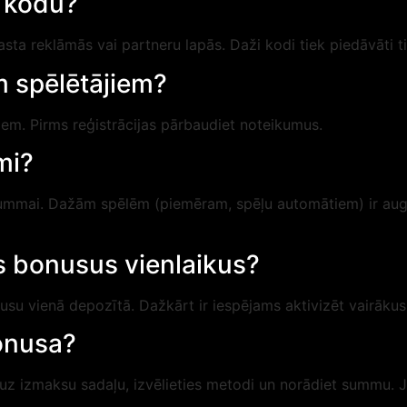
 kodu?
asta reklāmās vai partneru lapās. Daži kodi tiek piedāvāti t
m spēlētājiem?
jiem. Pirms reģistrācijas pārbaudiet noteikumus.
mi?
summai. Dažām spēlēm (piemēram, spēļu automātiem) ir aug
s bonusus vienlaikus?
nusu vienā depozītā. Dažkārt ir iespējams aktivizēt vairākus
onusa?
es uz izmaksu sadaļu, izvēlieties metodi un norādiet summu.