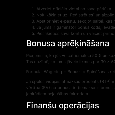
Atveriet oficiālo vietni no sava pārlūka.
Noklikšķiniet uz “Reģistrēties” un aizpil
Apstipriniet e-pastu, sekojot saitei, kas 
Ja jums ir gaminator bonus kods, ievadie
Piesakieties savā kontā un veiciet pirmo
Bonusa aprēķināšana
Pieņemsim, ka jūs veicat iemaksu 50 € un ka
Tas nozīmē, ka jums jāveic likmes par 30 × 5
Formula: Wagering = Bonuss × Spinēšanas reiz
Ja spēles vidējais atmaksas procents (RTP) i
vērtība (EV) no bonusa ir: (iemaksa + bonuss
jebkādiem nejaušības faktoriem.
Finanšu operācijas