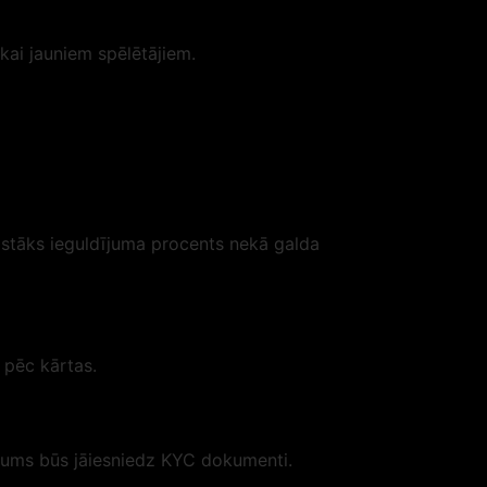
ikai jauniem spēlētājiem.
stāks ieguldījuma procents nekā galda
 pēc kārtas.
 Jums būs jāiesniedz KYC dokumenti.