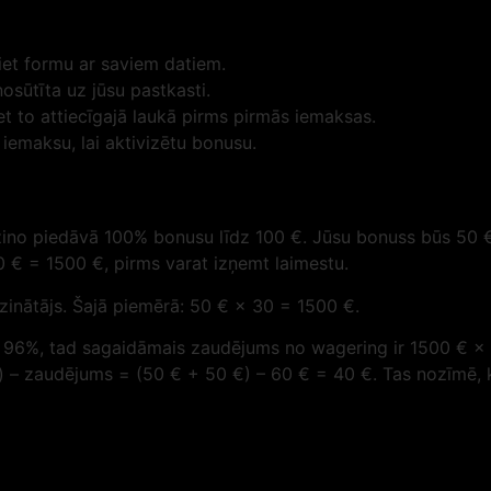
diet formu ar saviem datiem.
nosūtīta uz jūsu pastkasti.
t to attiecīgajā laukā pirms pirmās iemaksas.
 iemaksu, lai aktivizētu bonusu.
zino piedāvā 100% bonusu līdz 100 €. Jūsu bonuss būs 50 
0 € = 1500 €, pirms varat izņemt laimestu.
inātājs. Šajā piemērā: 50 € × 30 = 1500 €.
r 96%, tad sagaidāmais zaudējums no wagering ir 1500 € × 
) – zaudējums = (50 € + 50 €) – 60 € = 40 €. Tas nozīmē, k