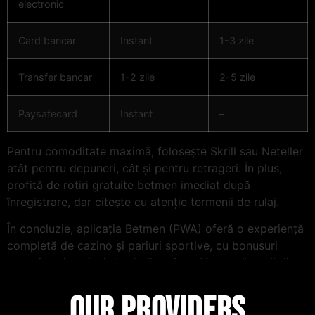
electronic
Card bancar
Instant
1-3 zile
Transfer bancar
1-2 zile
2-5 zile
Paysafecard
Instant
–
Pentru comoditate maximă, folosește Skrill sau Neteller
atât pentru depuneri, cât și pentru retrageri. În plus,
profită de rotiri gratuite betmen imediat după
înregistrare, dar citește cu atenție termenii de rulaj.
În concluzie, aplicația Betmen (PWA) oferă o experiență
completă de cazino și pariuri sportive, cu bonusuri
atractive și opțiuni de plată variate. Urmează pașii din
acest ghid pentru a începe rapid și în siguranță. Nu uita
să joci responsabil.
OUR PROVIDERS