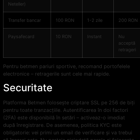
Neteller)
Transfer bancar
100 RON
1-2 zile
200 RON
Paysafecard
10 RON
Instant
Nu
acceptă
retrageri
Pentru betmen pariuri sportive, recomand portofelele
electronice – retragerile sunt cele mai rapide.
Securitate
Platforma Betmen folosește criptare SSL pe 256 de biți
pentru toate tranzacțiile. Autentificarea în doi factori
(2FA) este disponibilă în setări – activeaz-o imediat
după înregistrare. De asemenea, politica KYC este
obligatorie: vei primi un email de verificare și va trebui
să încarci acte. Nu partaja niciodată parola și folosește