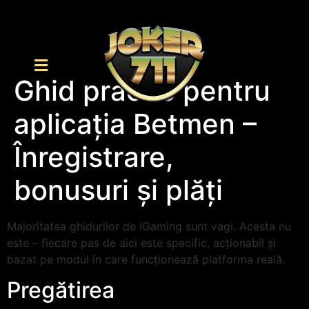
Ghid practic pentru
aplicația Betmen –
Înregistrare,
bonusuri și plăți
Majoritatea ghidurilor de iGaming sunt vagi. Acesta nu
este – fiecare pas de aici este specific, acționabil și
bazat pe modul în care funcționează platforma reală.
Pregătirea