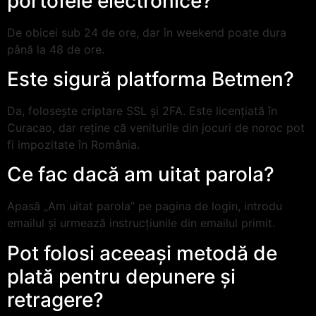
portofele electronice?
De obicei sub 24 de ore, dar în weekend poate dura
până la 48 de ore.
Este sigură platforma Betmen?
Da, folosește criptare SSL și 2FA. Este licențiată în
Curacao, dar reține că veniturile din jocuri de noroc pot
fi impozitate în România.
Ce fac dacă am uitat parola?
Apasă „Am uitat parola” pe pagina de login, introdu
emailul și urmează instrucțiunile din emailul primit.
Pot folosi aceeași metodă de
plată pentru depunere și
retragere?