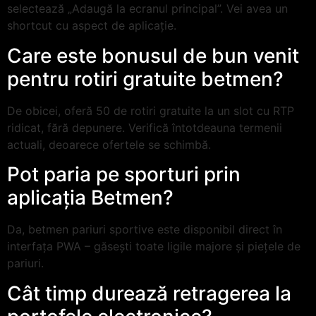
selectează „Adaugă la ecranul principal”. Vei avea un
shortcut cu aspect de aplicație.
Care este bonusul de bun venit
pentru rotiri gratuite betmen?
De obicei, oferă 50 de rotiri gratuite la un slot cu RTP
ridicat, fără depunere. Verifică întotdeauna termenii
actuali, deoarece ofertele se schimbă.
Pot paria pe sporturi prin
aplicația Betmen?
Da, betmen pariuri sportive este disponibil direct în
interfața PWA – găsești toate ligile majore și piețele de
pariuri.
Cât timp durează retragerea la