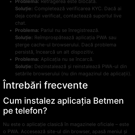
Problema:
Retragerea este blocată.
Soluție:
Completează verificarea KYC. Dacă ai
deja contul verificat, contactează suportul live
chat.
Problema:
Pariul nu se înregistrează.
Soluție:
Reîmprospătează aplicația PWA sau
șterge cache-ul browserului. Dacă problema
persistă, încearcă un alt dispozitiv.
Problema:
Aplicația nu se încarcă.
Soluție:
Dezinstalează și reinstalează PWA-ul din
setările browserului (nu din magazinul de aplicații).
Întrebări frecvente
Cum instalez aplicația Betmen
pe telefon?
Nu este o aplicație clasică în magazinele oficiale – este
o PWA. Accesează site-ul din browser, apasă meniul și