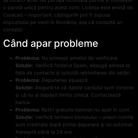
o parolă unică pentru acest cont. Licența este emisă de
Curacao – important: câștigurile pot fi supuse
impozitului pe venit în România, așa că consultă un
contabil.
Când apar probleme
Problema:
Nu primești emailul de verificare.
Soluție:
Verifică folderul Spam, adaugă adresa la
lista de contacte și solicită retrimiterea din setări.
Problema:
Depunerea eșuează.
Soluție:
Asigură-te că datele cardului sunt corecte
și că nu ai depășit limita zilnică. Contactează
banca.
Problema:
Rotiri gratuite betmen nu apar în cont.
Soluție:
Verifică termenii bonusului – uneori rotirile
sunt creditate după prima depunere și nu automat.
Așteaptă până la 24 ore.