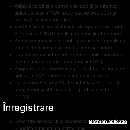
Asigură-te că ai o conexiune stabilă la internet –
aplicația este o PWA (progressive web app) și
necesită acces permanent.
Verifică versiunea sistemului de operare: Android
8.0+ sau iOS 13.0+ pentru funcționalitate optimă.
Activează actualizările automate în setări pentru a
primi cele mai noi caracteristici de securitate.
Pregătește un act de identitate valabil – vei avea
nevoie pentru verificarea contului (KYC).
Asigură-te că browserul suportă stocarea locală –
aplicația PWA folosește cache pentru date.
Dacă folosești un VPN, dezactivează-l în timpul
înregistrării și al tranzacțiilor pentru a evita
blocaje.
Înregistrare
Deschide browserul și accesează
Betmen aplicatie
– pagina principală a platformei.