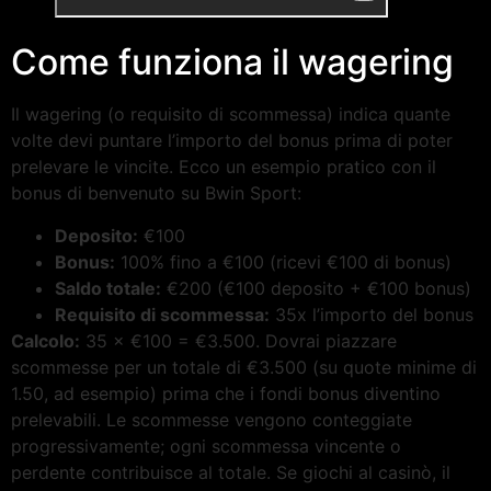
Come funziona il wagering
Il wagering (o requisito di scommessa) indica quante
volte devi puntare l’importo del bonus prima di poter
prelevare le vincite. Ecco un esempio pratico con il
bonus di benvenuto su Bwin Sport:
Deposito:
€100
Bonus:
100% fino a €100 (ricevi €100 di bonus)
Saldo totale:
€200 (€100 deposito + €100 bonus)
Requisito di scommessa:
35x l’importo del bonus
Calcolo:
35 × €100 = €3.500. Dovrai piazzare
scommesse per un totale di €3.500 (su quote minime di
1.50, ad esempio) prima che i fondi bonus diventino
prelevabili. Le scommesse vengono conteggiate
progressivamente; ogni scommessa vincente o
perdente contribuisce al totale. Se giochi al casinò, il