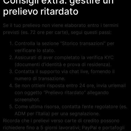
Consigli extra: gestire un
prelievo ritardato
Se il tuo prelievo non viene elaborato entro i termini
previsti (es. 72 ore per carte), segui questi passi:
Controlla la sezione “Storico transazioni” per
verificare lo stato.
Assicurati di aver completato la verifica KYC
(documenti d’identità e prova di residenza).
Contatta il supporto via chat live, fornendo il
numero di transazione.
Se non ottieni risposta entro 24 ore, invia un’email
con oggetto “Prelievo ritardato” allegando
screenshot.
Come ultima risorsa, contatta l’ente regolatore (es.
ADM per l’Italia) per una segnalazione.
Ricorda che i prelievi verso carte di credito possono
richiedere fino a 5 giorni lavorativi; PayPal e portafogli