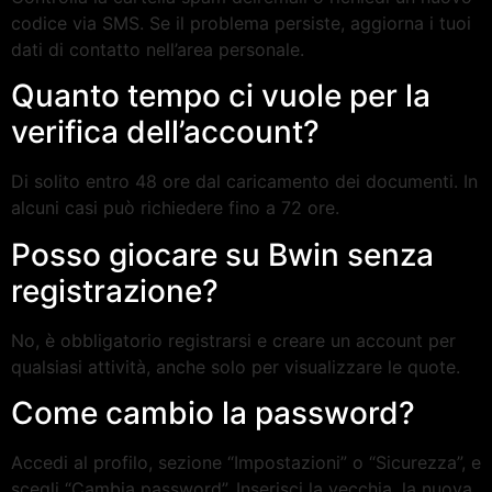
codice via SMS. Se il problema persiste, aggiorna i tuoi
dati di contatto nell’area personale.
Quanto tempo ci vuole per la
verifica dell’account?
Di solito entro 48 ore dal caricamento dei documenti. In
alcuni casi può richiedere fino a 72 ore.
Posso giocare su Bwin senza
registrazione?
No, è obbligatorio registrarsi e creare un account per
qualsiasi attività, anche solo per visualizzare le quote.
Come cambio la password?
Accedi al profilo, sezione “Impostazioni” o “Sicurezza”, e
scegli “Cambia password”. Inserisci la vecchia, la nuova