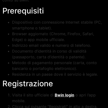
conto su Bwin.
Prerequisiti
Dispositivo con connessione Internet stabile (PC,
smartphone o tablet).
Browser aggiornato (Chrome, Firefox, Safari,
Edge) o app mobile ufficiale.
Indirizzo email valido e numero di telefono.
Documento d’identità in corso di validità
(passaporto, carta d’identità o patente).
Metodo di pagamento personale (carta, conto
bancario o portafoglio elettronico).
Residenza in un paese dove il servizio è legale.
Registrazione
Visita il sito ufficiale di
Bwin login
o apri l’app
mobile.
Clicca sul pulsante “Registrati” in alto a destra.