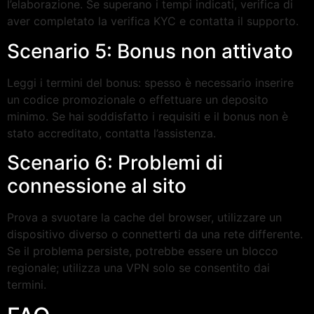
l’elaborazione. Se superano i tempi indicati, verifica di
aver completato la verifica KYC e contatta il supporto.
Scenario 5: Bonus non attivato
Leggi i termini del bonus: spesso è necessario inserire
un codice promozionale o effettuare un deposito
minimo. Se hai soddisfatto i requisiti e il bonus non è
stato accreditato, contatta l’assistenza.
Scenario 6: Problemi di
connessione al sito
Prova a svuotare la cache del browser, utilizzare un
dispositivo diverso o connetterti da una rete differente.
Se il problema persiste, potrebbe essere un blocco
regionale; utilizza una VPN solo se consentito dai
termini.