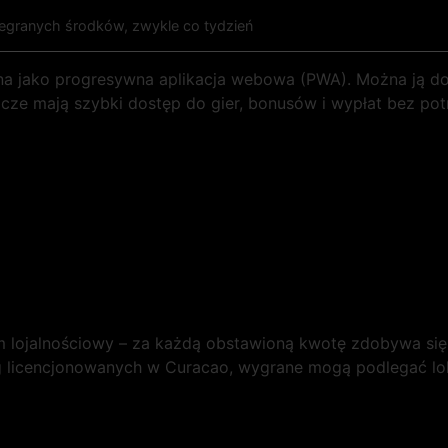
zegranych środków, zwykle co tydzień
ępna jako progresywna aplikacja webowa (PWA). Można ją d
cze mają szybki dostęp do gier, bonusów i wypłat bez potr
lojalnościowy – za każdą obstawioną kwotę zdobywa się
sług licencjonowanych w Curacao, wygrane mogą podlegać