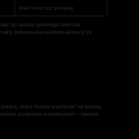
Brak (zwrot jest gotówką)
odać do ekranu głównego telefonu
zeby instalowania osobnej aplikacji ze
 punkty, które można wymieniać na bonusy
 lokalnym przepisom podatkowym – zawsze