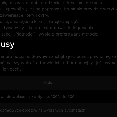
mię, nazwisko, data urodzenia, adres zamieszkania.
 – upewnij się, że są poprawne, bo na nie przyjdzie weryfik
wierające litery i cyfry.
ci, a następnie kliknij „Zarejestruj się”.
k aktywacyjny – konto jest gotowe do logowania.
sekcji „Płatności” i wybierz preferowaną metodę.
nusy
ymi promocjami. Głównym zachętą jest bonus powitalny, k
ć, należy wpisać odpowiedni kod promocyjny (jeśli wymaga
 ich cechy.
Opis
owa do wpłaconej kwoty, np. 100% do 500 zł
a darmowych obrotów na wybranych automatach