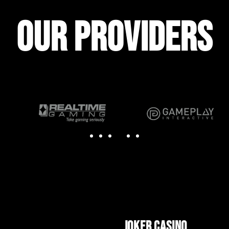
zpocząć przygodę z tym kasynem online. Pamiętaj o speł
OUR PROVIDERS
likacja PWA pozwala na wygodną rozrywkę w podróży, a pr
JOKER CASINO