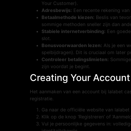
Your Customer).
Adresbewijs:
Een recente rekening van n
Betaalmethode kiezen:
Beslis van tevor
sommige methoden sneller zijn dan ande
Stabiele internetverbinding:
Een goede 
slot.
Bonusvoorwaarden lezen:
Als je een w
spelbijdragen). Dit is cruciaal om later 
Controleer betalingslimieten:
Sommige c
zijn voordat je begint.
Creating Your Account
Het aanmaken van een account bij lalabet ca
registratie.
Ga naar de officiële website van lalabe
Klik op de knop ‘Registreren’ of ‘Aanme
Vul je persoonlijke gegevens in: volle
identiteitsbewijs.