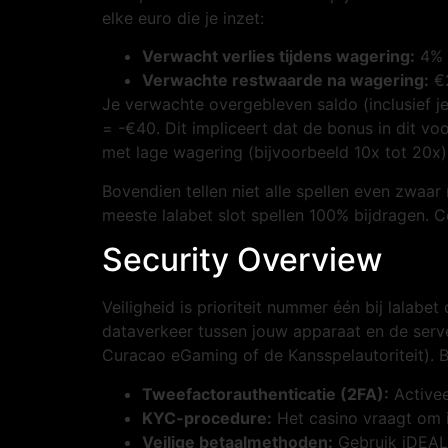
elke euro die je inzet:
Verwacht verlies tijdens wagering:
4% 
Verwachte restwaarde na wagering:
€2
Je verwachte overgebleven saldo (inclusief je
= -€40. Dit impliceert dat de bonus in dit v
met lage wagering (bijvoorbeeld 10x tot 20x)
Bovendien tellen niet alle spellen even zwaar 
meeste lalabet slot spellen 100% bijdragen. 
Security Overview
Veiligheid is prioriteit nummer één bij lalab
dataverkeer tussen jouw apparaat en de server
Curacao eGaming of de Kansspelautoriteit). Bel
Tweefactorauthenticatie (2FA):
Activee
KYC-procedure:
Het casino vraagt om i
Veilige betaalmethoden:
Gebruik iDEAL,