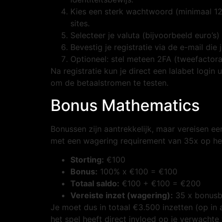
Kies een sterk wachtwoord (minimaal 12 
sites.
Selecteer je valuta (bijvoorbeeld euro’s
Bevestig je registratie via de e-mail die 
Optioneel: stel meteen 2FA (tweefactorau
Na registratie kun je direct een lalabet logi
om de betaalstromen te testen.
Bonus Mathematics
Bonussen zijn aantrekkelijk, maar vereisen 
met een wagering requirement van 35x op het
Storting:
€100
Bonus:
100% x €100 = €100
Totaal saldo:
€100 + €100 = €200
Vereiste inzet (wagering):
35 x bonusb
Je moet dus in totaal €3.500 inzetten (op i
het spel heeft direct invloed op je verwachte 