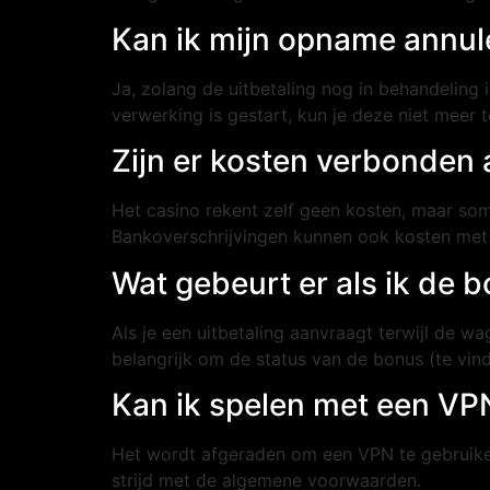
Kan ik mijn opname annul
Ja, zolang de uitbetaling nog in behandeling i
verwerking is gestart, kun je deze niet meer 
Zijn er kosten verbonden
Het casino rekent zelf geen kosten, maar som
Bankoverschrijvingen kunnen ook kosten met 
Wat gebeurt er als ik de 
Als je een uitbetaling aanvraagt terwijl de w
belangrijk om de status van de bonus (te vind
Kan ik spelen met een VP
Het wordt afgeraden om een VPN te gebruiken.
strijd met de algemene voorwaarden.