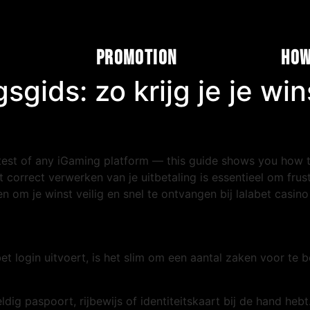
Promotion
How
sgids: zo krijg je je win
al test of any iGaming platform — this guide shows you how 
et correct verwerken van je uitbetaling is essentieel om fru
om je winst veilig en snel te ontvangen bij lalabet casino
bet login uitvoert, is het slim om een aantal zaken voor te b
ldig paspoort, rijbewijs of identiteitskaart bij de hand he