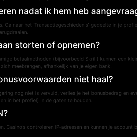
eren nadat ik hem heb aangevraa
s. Ga naar het ‘Transactiegeschiedenis’-gedeelte in je prof
terugdraaien.
 aan storten of opnemen?
mige betaalmethoden (bijvoorbeeld Skrill) kunnen een klein
zich meebrengen, afhankelijk van je eigen bank.
bonusvoorwaarden niet haal?
agering nog niet is vervuld, verlies je het bonusbedrag en e
en in het profiel) in de gaten te houden.
N?
 Casino’s controleren IP-adressen en kunnen je account bl