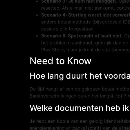
Scenario 3: Je kunt niet inloggen.
Oplos
resetten. Als e-mail niet aankomt, cont
Scenario 4: Storting wordt niet verwer
andere betaalmethode (bijvoorbeeld iDEA
casino’s zijn toegestaan.
Scenario 5: Spel crasht of laadt niet.
Opl
het probleem aanhoudt, gebruik dan de 
Play Store, maar je kunt de site toevoe
Need to Know
Hoe lang duurt het voorda
De tijd hangt af van de gekozen betaalmethod
Bankoverschrijvingen duren het langst, tot 7
Welke documenten heb ik 
Je hebt een kopie van een geldig identiteitsb
energierekening of bankafschrift van de afge