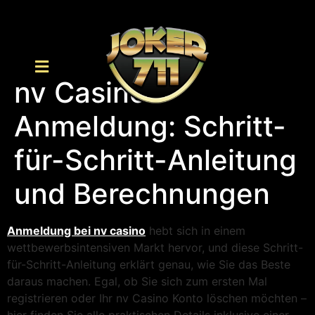
nv Casino
Anmeldung: Schritt-
für-Schritt-Anleitung
und Berechnungen
Anmeldung bei nv casino
hebt sich in einem
wettbewerbsintensiven Markt hervor, und diese Schritt-
für-Schritt-Anleitung erklärt genau, wie Sie das Beste
daraus machen. Egal, ob Sie sich zum ersten Mal
registrieren oder Ihr nv Casino Konto löschen möchten –