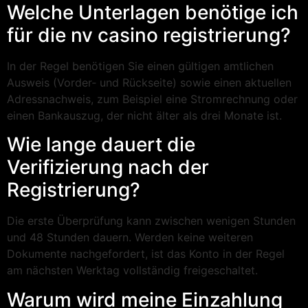
Welche Unterlagen benötige ich
für die nv casino registrierung?
In der Regel benötigen Sie einen gültigen amtlichen
Ausweis (Vorder‑ und Rückseite) sowie einen aktuellen
Adressnachweis, zum Beispiel eine Stromrechnung oder
einen Bankauszug, der nicht älter als drei Monate ist.
Wie lange dauert die
Verifizierung nach der
Registrierung?
Die erste Überprüfung kann zwischen wenigen Stunden
und 48 Stunden dauern. Werden keine weiteren
Dokumente nachgefordert, ist das Konto in der Regel
am nächsten Werktag vollständig freigeschaltet.
Warum wird meine Einzahlung