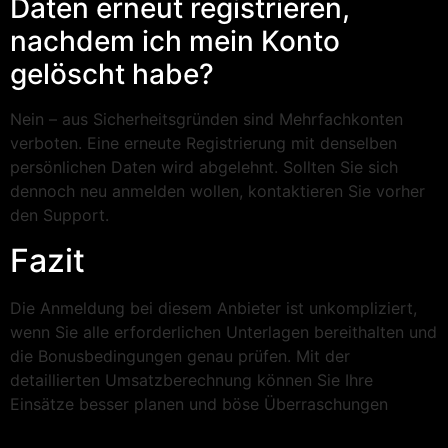
Daten erneut registrieren,
nachdem ich mein Konto
gelöscht habe?
Nein – aus Sicherheitsgründen sind Mehrfachkonten
verboten. Eine erneute Registrierung mit denselben
persönlichen Daten wird abgelehnt. Sollten Sie sich
dennoch neu anmelden wollen, kontaktieren Sie vorher
den Support.
Fazit
Die Anmeldung bei diesem Anbieter ist unkompliziert,
wenn Sie alle erforderlichen Unterlagen bereithalten und
die Bonusbedingungen genau prüfen. Mit der
detaillierten Umsatzberechnung können Sie Ihre
Einsätze besser planen und böse Überraschungen
vermeiden. Denken Sie daran: Glücksspiel dient der