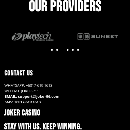
zodpovedne.
OUR PROVIDERS
contact us
WHATSAPP: +6017-619 1613
WECHAT: JOKER-711
EMAIL: support@joker96.com
SMS: +6017-619 1613
JOKER CASINO
STAY WITH US. KEEP WINNING.