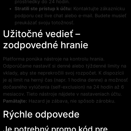
prostriedky do 24 hodín.
Stratili ste prístup k účtu:
Kontaktujte zákaznícku
podporu cez live chat alebo e-mail. Budete musieť
preukázať svoju totožnosť.
Užitočné vedieť –
zodpovedné hranie
Platforma ponúka nástroje na kontrolu hrania.
Odporúčame nastaviť si denné alebo týždenné limity na
vklady, aby ste neprekročili svoj rozpočet. K dispozícii
je aj limit na herný čas (napr. 1 hodina denne) a možnosť
dočasného vylúčenia (self-exclusion) na 24 hodín až 6
mesiacov. Tieto nástroje nájdete v nastaveniach účtu.
Pamätajte:
Hazard je zábava, nie spôsob zárobku.
Rýchle odpovede
Je potrebný promo kód pre