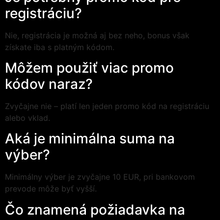
registráciu?
Nie, registrácia je možná aj bez neho, bonus však
získate iba s platným kódom.
Môžem použiť viac promo
kódov naraz?
Zvyčajne nie – platí len jeden promo kód na registráciu
alebo vklad.
Aká je minimálna suma na
výber?
Minimálny výber je zvyčajne 10 EUR, pri bankovom
prevode môže byť vyšší.
Čo znamená požiadavka na