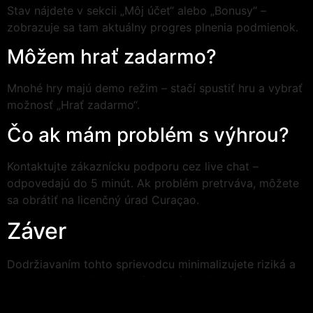
Stav nájdete v sekcii „Môj účet“ alebo „Bonusy“ –
zobrazuje sa tam aktuálny progres plnenia podmienok.
Môžem hrať zadarmo?
Mnohé hry majú demo režim – stačí spustiť hru a vybrať
možnosť „Hrať zadarmo“.
Čo ak mám problém s výhrou?
Kontaktujte zákaznícku podporu cez live chat –
odpovedajú do 5 minút. Ak problém pretrváva, môžete
sa obrátiť na licenčný úrad Curaçao.
Záver
Dodržiavaním tohto sprievodcu minimalizujete riziká a
maximalizujete šance na úspešné využitie bonusu.
Nezabudnite si vždy prečítať zmluvné podmienky a hrať