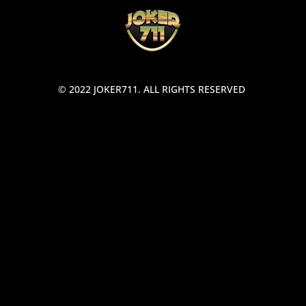
© 2022 JOKER711. ALL RIGHTS RESERVED