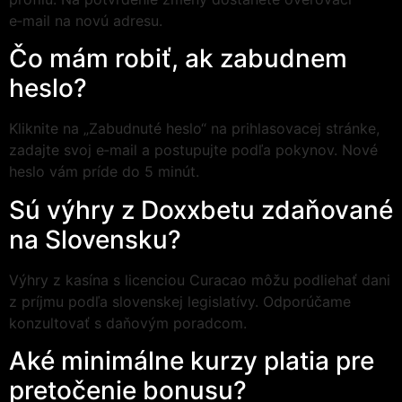
e‑mail na novú adresu.
Čo mám robiť, ak zabudnem
heslo?
Kliknite na „Zabudnuté heslo“ na prihlasovacej stránke,
zadajte svoj e‑mail a postupujte podľa pokynov. Nové
heslo vám príde do 5 minút.
Sú výhry z Doxxbetu zdaňované
na Slovensku?
Výhry z kasína s licenciou Curacao môžu podliehať dani
z príjmu podľa slovenskej legislatívy. Odporúčame
konzultovať s daňovým poradcom.
Aké minimálne kurzy platia pre
pretočenie bonusu?