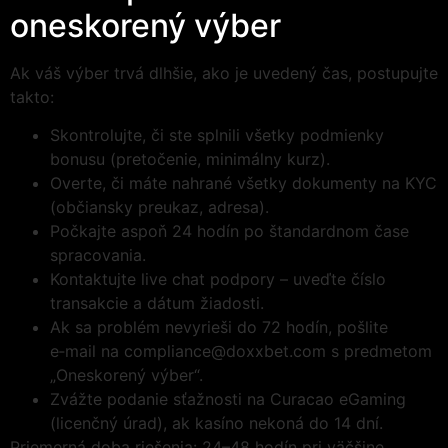
oneskorený výber
Ak váš výber trvá dlhšie, ako je uvedený čas, postupujte
takto:
Skontrolujte, či ste splnili všetky podmienky
bonusu (pretočenie, minimálny kurz).
Overte, či máte nahrané všetky dokumenty na KYC
(občiansky preukaz, adresa).
Počkajte aspoň 24 hodín po štandardnom čase
spracovania.
Kontaktujte live chat podpory – uveďte číslo
transakcie a dátum žiadosti.
Ak sa problém nevyrieši do 72 hodín, pošlite
e‑mail na compliance@doxxbet.com s predmetom
„Oneskorený výber“.
Zvážte podanie sťažnosti na Curacao eGaming
(licenčný úrad), ak kasíno nekoná do 14 dní.
Priemerná doba riešenia: 24–48 hodín pri väčšine