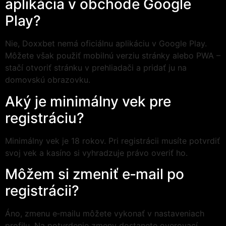
aplikácia v obchode Google
Play?
Nie, Doxxbet nemá oficiálnu aplikáciu v Google Play.
Môžete však použiť mobilnú verziu stránky alebo PWA –
stačí otvoriť stránku v prehliadači a pridať ju na
domovskú obrazovku.
Aký je minimálny vek pre
registráciu?
Minimálny vek je 18 rokov. Pri registrácii musíte potvrdiť
svoj vek a kasíno si vyhradzuje právo overiť ho.
Môžem si zmeniť e‑mail po
registrácii?
Áno, zmenu e‑mailu môžete vykonať v nastaveniach
profilu. Na potvrdenie zmeny dostanete overovací