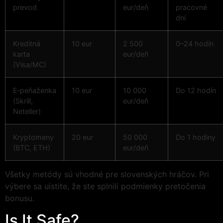
prevod
eur/deň
pracovné
dni
Kreditná
10 eur
2 500
0–24 hodín
karta
eur/deň
(Visa/MC)
E‑peňaženka
10 eur
10 000
Do 12 hodín
(Skrill,
eur/deň
Neteller)
Kryptomeny
20 eur
50 000
Do 1 hodiny
(BTC, ETH)
eur/deň
Všetky metódy sú vhodné pre slovenských hráčov. Pri
výbere sa uistite, že ste splnili podmienky pretočenia
bonusu.
Is It Safe?