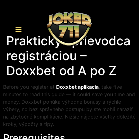
Praktický sprievodca
registráciou –
Doxxbet od A po Z
Before you register at
Doxxbet aplikacia
, take five
minutes to read this guide — it could save you time and
money. Doxxbet ponúka výhodné bonusy a rýchle
výbery, no bez správneho postupu by ste mohli naraziť
na zbytočné komplikácie. Nižšie nájdete všetky dôležité
kroky, výpočty a tipy.
Prerequisites