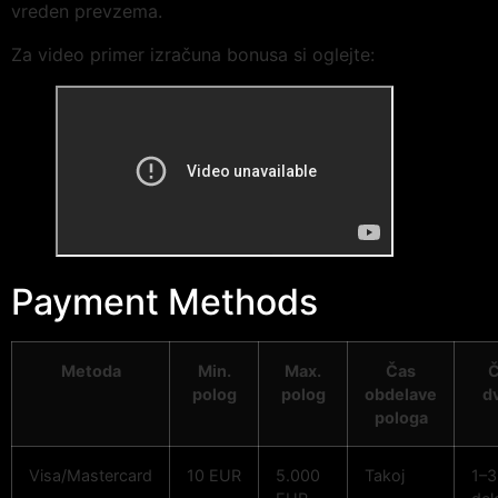
vreden prevzema.
Za video primer izračuna bonusa si oglejte:
Payment Methods
Metoda
Min.
Max.
Čas
Č
polog
polog
obdelave
d
pologa
Visa/Mastercard
10 EUR
5.000
Takoj
1–3