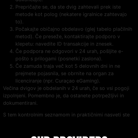
Prepričajte se, da ste dvig zahtevali prek iste
metode kot polog (nekatere igralnice zahtevajo
to).
Počakajte običajno obdelavo (glej tabelo plačilnih
metod). Če preseže, kontaktirajte podporo v
klepetu: navedite ID transakcije in znesek.
Če podpora ne odgovori v 24 urah, pošljite e-
pošto s prilogami (posnetki zaslona).
Če zamuda traja več kot 5 delovnih dni in ne
prejmete pojasnila, se obrnite na organ za
licenciranje (npr. Curaçao eGaming).
Večina dvigov je obdelanih v 24 urah, če so vsi pogoji
izpolnjeni. Pomembno je, da ostanete potrpežljivi in
dokumentirani.
S tem kontrolnim seznamom in praktičnimi nasveti ste
zdaj opremljeni za varno in premišljeno igranje. Ne
pozabite – igralnica je namenjena zabavi, zato vedno
igrajte odgovorno in v okviru svojih zmožnosti.