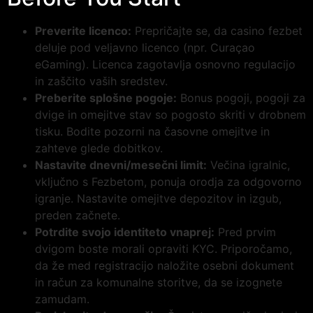
Preverite licenco:
Prepričajte se, da casino fezbet
deluje pod veljavno licenco (npr. Curaçao
eGaming). Licenca zagotavlja osnovno regulacijo
in zaščito vaših sredstev.
Preberite splošne pogoje:
Bonus pogoji, pogoji za
dvige in omejitve stav so pogosto skriti v drobnem
tisku. Bodite pozorni na časovne omejitve in
zahteve glede dobitkov.
Nastavite dnevni/mesečni limit:
Večina igralnic,
vključno s Fezbetom, ponuja orodja za odgovorno
igranje. Nastavite omejitve depozitov in izgub,
preden začnete.
Potrdite svojo identiteto vnaprej:
Pred prvim
dvigom boste morali opraviti KYC. Priporočamo,
da že med registracijo naložite osebni dokument
in račun za komunalne storitve, da se izognete
zamudam.