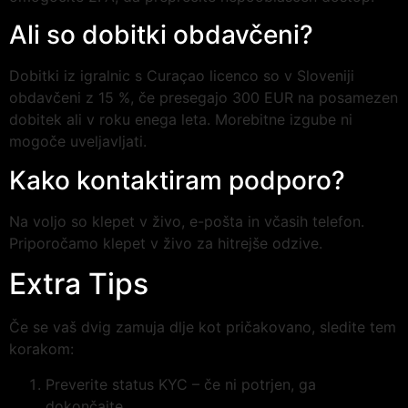
Ali so dobitki obdavčeni?
Dobitki iz igralnic s Curaçao licenco so v Sloveniji
obdavčeni z 15 %, če presegajo 300 EUR na posamezen
dobitek ali v roku enega leta. Morebitne izgube ni
mogoče uveljavljati.
Kako kontaktiram podporo?
Na voljo so klepet v živo, e-pošta in včasih telefon.
Priporočamo klepet v živo za hitrejše odzive.
Extra Tips
Če se vaš dvig zamuja dlje kot pričakovano, sledite tem
korakom:
Preverite status KYC – če ni potrjen, ga
dokončajte.