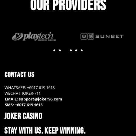
OUR PROVIDERS
contact us
WHATSAPP: +6017-619 1613
WECHAT: JOKER-711
EMAIL: support@joker96.com
SMS: +6017-619 1613
JOKER CASINO
STAY WITH US. KEEP WINNING.