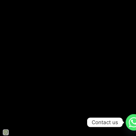
Contact us