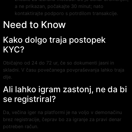
a ne prikazan, počakajte 30 minut; nato
kontaktirajte podporo s potrdilom transakcije.
Need to Know
Kako dolgo traja postopek
KYC?
Običajno od 24 do 72 ur, če so dokumenti jasni in
skladni. V času povečanega povpraševanja lahko traja
dlje.
Ali lahko igram zastonj, ne da bi
se registriral?
Da, večina iger na platformi je na voljo v demonačinu
brez registracije, čeprav bo za igranje za pravi denar
potreben račun.