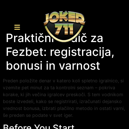
Praktični vodič za
Fezbet: registracija,
bonusi in varnost
Preden položite denar v katero koli spletno igralnico, si
vzemite pet minut za ta kontrolni seznam – pokriva
korake, ki jih večina igralcev preskoči. S tem vodnikom
boste izvedeli, kako se registrirati, izračunati dejansko
vrednost bonusa, izbrati plačilno metodo in ostati varni,
še preden se podate v svet iger.
Before You Start