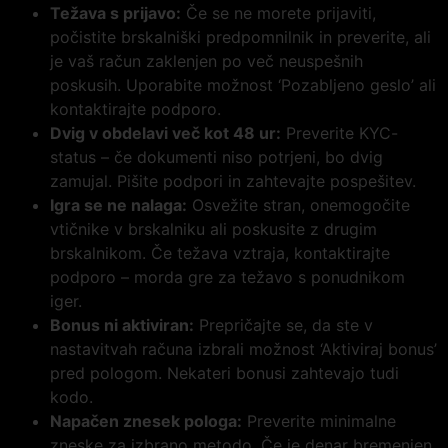
Težava s prijavo:
Če se ne morete prijaviti,
počistite brskalniški predpomnilnik in preverite, ali
je vaš račun zaklenjen po več neuspešnih
poskusih. Uporabite možnost ‘Pozabljeno geslo’ ali
kontaktirajte podporo.
Dvig v obdelavi več kot 48 ur:
Preverite KYC-
status – če dokumenti niso potrjeni, bo dvig
zamujal. Pišite podpori in zahtevajte pospešitev.
Igra se ne nalaga:
Osvežite stran, onemogočite
vtičnike v brskalniku ali poskusite z drugim
brskalnikom. Če težava vztraja, kontaktirajte
podporo – morda gre za težavo s ponudnikom
iger.
Bonus ni aktiviran:
Prepričajte se, da ste v
nastavitvah računa izbrali možnost ‘Aktiviraj bonus’
pred pologom. Nekateri bonusi zahtevajo tudi
kodo.
Napačen znesek pologa:
Preverite minimalne
zneske za izbrano metodo. Če je denar bremenjen,