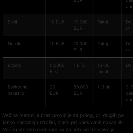
EUR
del
dni
Skrill
10 EUR
10.000
Takoj
Do
EUR
ur
Neteller
10 EUR
10.000
Takoj
Do
EUR
ur
Bitcoin
0.0005
1 BTC
10–30
Do 
BTC
minut
Bankovno
20
50.000
1–3 dni
3–7
nakazilo
EUR
EUR
del
dni
Večina metod je brez provizije za polog, pri dvigih pa
lahko nastanejo stroški, zlasti pri bankovnih nakazilih.
Vedno izberite e-denarnico za hitrejše transakcije.