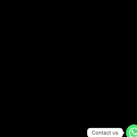
Contact us