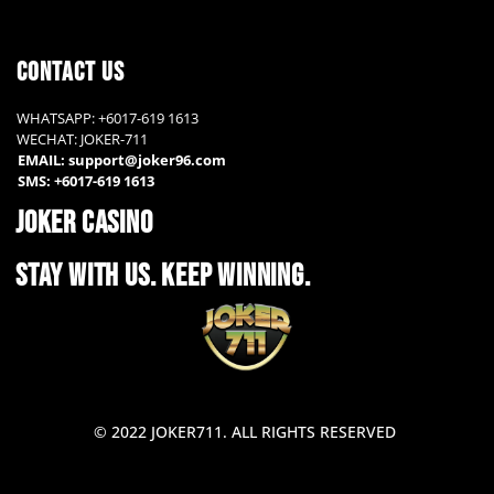
contact us
WHATSAPP: +6017-619 1613
WECHAT: JOKER-711
EMAIL: support@joker96.com
SMS: +6017-619 1613
JOKER CASINO
STAY WITH US. KEEP WINNING.
© 2022 JOKER711. ALL RIGHTS RESERVED