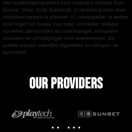
Het loyaliteitsprogramma kent meerdere niveaus (bijv.
Bronze, Silver, Gold, Diamond). U verdient punten door
weddenschappen te plaatsen of casinospellen te spelen.
Hoe hoger het niveau, hoe meer voordelen: snellere
opnames, persoonlijke accountmanager, exclusieve
bonussen en uitnodigingen voor evenementen. De
punten worden wekelijks bijgewerkt en verlopen na
inactiviteit.
Met dit stappenplan bent u goed voorbereid om te
beginnen. Houd altijd de verantwoorde speelfuncties in
de gaten en speel binnen uw budget.
OUR PROVIDERS