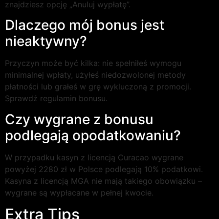
znajdziesz opcję „Anuluj wypłatę”.
Dlaczego mój bonus jest
nieaktywny?
Przyczyn może być kilka: nie spełniłeś wymogu
minimalnej wpłaty, użyłeś niedozwolonej metody
płatności lub grałeś w grę wykluczoną z promocji.
Sprawdź regulamin bonusu.
Czy wygrane z bonusu
podlegają opodatkowaniu?
W przypadku kasyn z licencją Curacao wygrane
powyżej 2280 zł w Polsce podlegają 10% podatkowi.
Kasyna z licencją MGA nie mają takiego obowiązku –
wygrane są wypłacane w pełnej kwocie.
Extra Tips