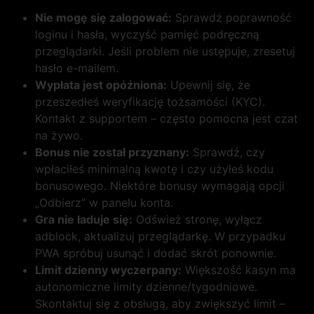
Nie mogę się zalogować:
Sprawdź poprawność
loginu i hasła, wyczyść pamięć podręczną
przeglądarki. Jeśli problem nie ustępuje, zresetuj
hasło e-mailem.
Wypłata jest opóźniona:
Upewnij się, że
przeszedłeś weryfikację tożsamości (KYC).
Kontakt z supportem – często pomocna jest czat
na żywo.
Bonus nie został przyznany:
Sprawdź, czy
wpłaciłeś minimalną kwotę i czy użyłeś kodu
bonusowego. Niektóre bonusy wymagają opcji
„Odbierz” w panelu konta.
Gra nie ładuje się:
Odśwież stronę, wyłącz
adblock, aktualizuj przeglądarkę. W przypadku
PWA spróbuj usunąć i dodać skrót ponownie.
Limit dzienny wyczerpany:
Większość kasyn ma
autonomiczne limity dzienne/tygodniowe.
Skontaktuj się z obsługą, aby zwiększyć limit –