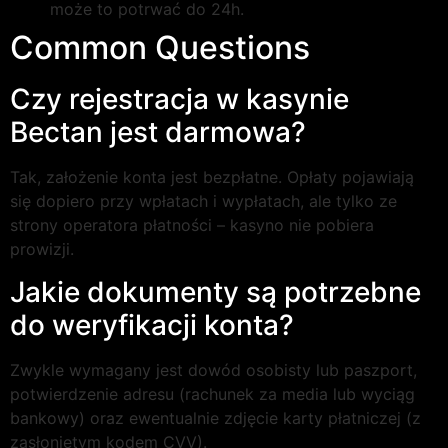
może to potrwać do 24h.
Common Questions
Czy rejestracja w kasynie
Bectan jest darmowa?
Tak, założenie konta jest bezpłatne. Opłaty pojawiają
się dopiero przy wpłatach i wypłatach, ale tylko ze
strony operatora płatności – kasyno nie pobiera
prowizji.
Jakie dokumenty są potrzebne
do weryfikacji konta?
Zwykle wymagany jest dowód osobisty lub paszport,
potwierdzenie adresu (rachunek za media lub wyciąg
bankowy) oraz ewentualnie zdjęcie karty płatniczej (z
zasłoniętym kodem CVV).