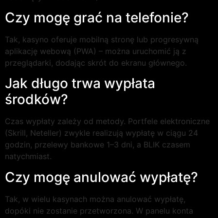
Czy mogę grać na telefonie?
Tak, kasyno oferuje mobilną stronę lub progresywną
aplikację webową (PWA) – można uruchomić ją z
przeglądarki, dodając skrót do ekranu głównego.
Jak długo trwa wypłata
środków?
Czas wypłaty zależy od metody. Portfele elektroniczne
(Skrill, Neteller) zwykle realizują wypłatę w ciągu 24
godzin, przelewy bankowe 1–3 dni, a BLIK czasem
natychmiast.
Czy mogę anulować wypłatę?
Tak, w wielu kasynach można anulować wypłatę,
dopóki nie zostanie przetworzona. W panelu konta