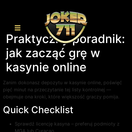
Praktyczny poradnik:
jak zacząć grę w
kasynie online
Zanim dokonasz depozytu w kasynie online, poświęć
pięć minut na przeczytanie tej listy kontrolnej —
obejmuje ona kroki, które większość graczy pomija.
Quick Checklist
Sprawdź licencję kasyna – preferuj podmioty z
MGA lub Curacao.