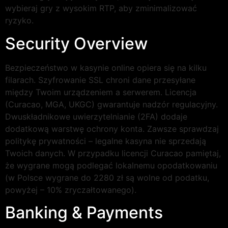
wybieraj gry z wysokim RTP, aby zminimalizować
ryzyko.
Security Overview
Bezpieczeństwo w kasynie online opiera się na kilku
filarach. Szyfrowanie SSL chroni dane przesyłane
między Twoim urządzeniem a serwerem. Licencja
(Curacao, MGA, UKGC) gwarantuje nadzór regulacyjny.
Dwuskładnikowe uwierzytelnianie (2FA) dodaje
dodatkową warstwę ochrony konta. Zawsze sprawdzaj
politykę prywatności – legalne kasyna nie sprzedają
Twoich danych. W przypadku licencji Curacao pamiętaj,
że wygrane mogą podlegać lokalnemu opodatkowaniu
(w Polsce wygrane do 2280 zł są wolne od podatku,
powyżej – 10% zryczałtowanego).
Banking & Payments