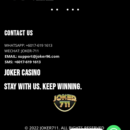
contact us
WHATSAPP: +6017-619 1613
WECHAT: JOKER-711
EMAIL: support@joker96.com
SMS: +6017-619 1613
JOKER CASINO
STAY WITH US. KEEP WINNING.
© 2022 JOKER711. ALL RIGHTS RESERVED