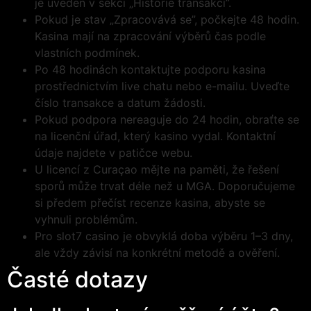
je uveden v sekci „Historie transakcí”.
Pokud je stav „Zpracovává se”, počkejte 48 hodin.
Kasina mají na zpracování výběrů čas podle
vlastních podmínek.
Po 48 hodinách kontaktujte podporu kasina
prostřednictvím live chatu nebo e-mailu. Uveďte
číslo transakce a datum žádosti.
Pokud podpora nereaguje do 24 hodin, obraťte se
na licenční úřad, který kasino vydal. Kontaktní
údaje najdete v patičce webu.
U licencí z Curaçao mějte na paměti, že řešení
sporů může trvat déle než u MGA. Doporučujeme
si předem přečíst recenze kasina, abyste se
vyhnuli problémům.
Pro slot7 casino je obvyklá doba výběru 1–3 dny,
ale vždy závisí na konkrétní metodě a ověření.
Časté dotazy