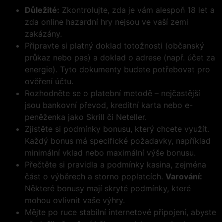
Důležité:
Zkontrolujte, zda je vám alespoň 18 let a
zda online hazardní hry nejsou ve vaší zemi
zakázány.
Připravte si platný doklad totožnosti (občanský
průkaz nebo pas) a doklad o adrese (např. účet za
energie). Tyto dokumenty budete potřebovat pro
ověření účtu.
Rozhodněte se o platební metodě – nejčastější
jsou bankovní převod, kreditní karta nebo e-
peněženka jako Skrill či Neteller.
Zjistěte si podmínky bonusu, který chcete využít.
Každý bonus má specifické požadavky, například
minimální vklad nebo maximální výše bonusu.
Přečtěte si pravidla a podmínky kasina, zejména
část o výběrech a storno poplatcích.
Varování:
Některé bonusy mají skryté podmínky, které
mohou ovlivnit vaše výhry.
Mějte po ruce stabilní internetové připojení, abyste