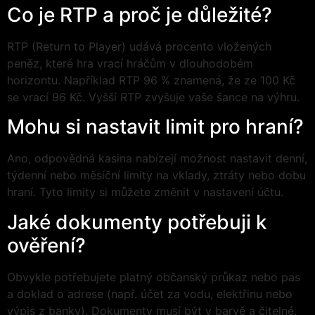
Co je RTP a proč je důležité?
RTP (Return to Player) udává procento vložených
peněz, které hra vrací hráčům v dlouhodobém
horizontu. Například RTP 96 % znamená, že ze 100 Kč
se vrací 96 Kč. Vyšší RTP zvyšuje vaše šance na výhru.
Mohu si nastavit limit pro hraní?
Ano, odpovědná kasina nabízejí možnost nastavit denní,
týdenní nebo měsíční limity na vklady, ztráty nebo dobu
hraní. Tyto limity si můžete změnit v nastavení účtu.
Jaké dokumenty potřebuji k
ověření?
Obvykle potřebujete platný občanský průkaz nebo pas
a doklad o adrese (např. účet za vodu, elektřinu nebo
výpis z banky). Dokumenty musí být v barvě a čitelné.