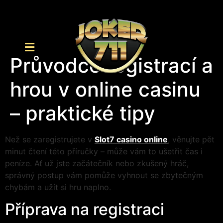
Průvodce registrací a
hrou v online casinu
– praktické tipy
Než se zaregistrujete v
Slot7 casino online
, věnujte pět
minut čtení této příručky – může vám to ušetřit čas i
peníze. Ať už jste začátečník nebo zkušený hráč,
správný postup vám pomůže vyhnout se zbytečným
chybám a užít si hru naplno.
Příprava na registraci