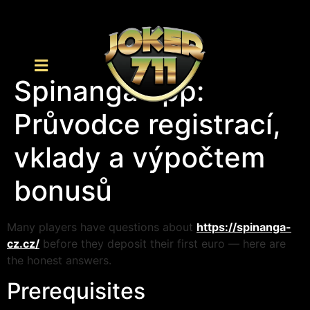
Spinanga app:
Průvodce registrací,
vklady a výpočtem
bonusů
Many players have questions about
https://spinanga-
cz.cz/
before they deposit their first euro — here are
the honest answers.
Prerequisites