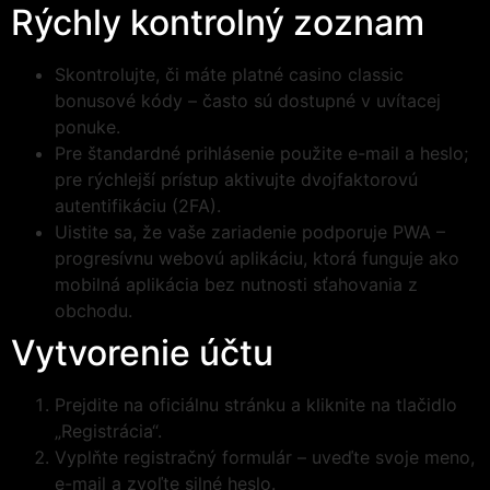
Rýchly kontrolný zoznam
Skontrolujte, či máte platné casino classic
bonusové kódy – často sú dostupné v uvítacej
ponuke.
Pre štandardné prihlásenie použite e-mail a heslo;
pre rýchlejší prístup aktivujte dvojfaktorovú
autentifikáciu (2FA).
Uistite sa, že vaše zariadenie podporuje PWA –
progresívnu webovú aplikáciu, ktorá funguje ako
mobilná aplikácia bez nutnosti sťahovania z
obchodu.
Vytvorenie účtu
Prejdite na oficiálnu stránku a kliknite na tlačidlo
„Registrácia“.
Vyplňte registračný formulár – uveďte svoje meno,
e-mail a zvoľte silné heslo.