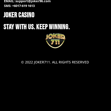
EMAIL: support@joker96.com
SMS: +6017-619 1613
JOKER CASINO
STAY WITH US. KEEP WINNING.
© 2022 JOKER711. ALL RIGHTS RESERVED