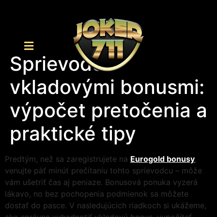
Sprievodca
vkladovými bonusmi:
výpočet pretočenia a
praktické tipy
Predtým, než sa zaregistrujete na
Eurogold bonusy
,
venujte päť minút prečítaniu tohto sprievodcu – môže
vám ušetriť čas aj peniaze. Bonusová ponuka vyzerá
lákavo, no bez pochopenia podmienok sa môžete
dostať do pasce. V nasledujúcich riadkoch si ukážeme,