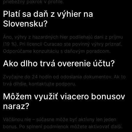
priebežný pokrok v profile.
Platí sa daň z výhier na
Slovensku?
Áno, výhry z hazardných hier podliehajú dani z príjmu
(19 %). Pri licencii Curacao ste povinný výhry priznať.
Odporúčame konzultáciu s daňovým poradcom.
Ako dlho trvá overenie účtu?
Zvyčajne do 24 hodín od odoslania dokumentov. Ak to
trvá dlhšie, kontaktujte podporu.
Môžem využiť viacero bonusov
naraz?
Väčšinou nie – súčasne môže byť aktívny len jeden
bonus. Po splnení podmienok môžete aktivovať ďalší.