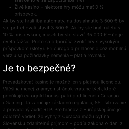
Živé kasíno – niektoré hry môžu mať 0 %
príspevok.
Ak by ste hrali iba automaty, na dosiahnutie 3 500 € by
ste potrebovali staviť 3 500 €. Ak by ste hrali ruletu s
10 % príspevkom, museli by ste staviť 35 000 € – čo je
oveľa ťažšie. Preto sa odporúča zvoliť hry s vysokým
príspevkom (sloty). Pri eurogold prihlasenie cez mobilnú
verziu sa požiadavky nemenia – platia rovnako.
Je to bezpečné?
Prevádzkovať kasíno je možné len s platnou licenciou.
Väčšina menej známych stránok vrátane tých, ktoré
ponúkajú eurogold bonus, patrí pod licenciu Curacao
eGaming. Tá zaručuje základnú reguláciu, SSL šifrovanie
a pravidelný audit RTP. Pre hráčov z Európskej únie je
dôležité vedieť, že výhry z Curacaa môžu byť na
Slovensku zdaniteľné príjmom – podľa zákona o dani z