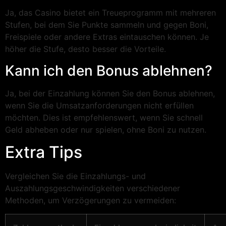
Ja, das Casino bietet ein Treueprogramm mit mehreren
Stufen, bei dem Sie Punkte sammeln und gegen Boni,
Freispiele oder andere Extras eintauschen können. Je
höher die Stufe, desto besser die Vorteile.
Kann ich den Bonus ablehnen?
Ja, bei der Einzahlung können Sie den Bonus ablehnen,
wenn Sie die Umsatzanforderungen nicht erfüllen
möchten. Dies ist empfehlenswert, wenn Sie schnell
Geld abheben oder nur spielen, ohne Boni zu nutzen.
Extra Tips
Vergleichen Sie die Einzahlungs- und
Auszahlungsgeschwindigkeiten verschiedener
Methoden, um Verzögerungen zu vermeiden: