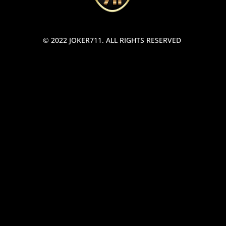
© 2022 JOKER711. ALL RIGHTS RESERVED