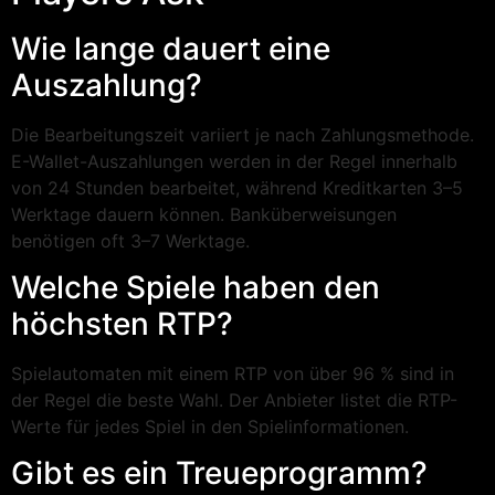
Wie lange dauert eine
Auszahlung?
Die Bearbeitungszeit variiert je nach Zahlungsmethode.
E-Wallet-Auszahlungen werden in der Regel innerhalb
von 24 Stunden bearbeitet, während Kreditkarten 3–5
Werktage dauern können. Banküberweisungen
benötigen oft 3–7 Werktage.
Welche Spiele haben den
höchsten RTP?
Spielautomaten mit einem RTP von über 96 % sind in
der Regel die beste Wahl. Der Anbieter listet die RTP-
Werte für jedes Spiel in den Spielinformationen.
Gibt es ein Treueprogramm?