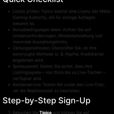
Lizenz prüfen: Tipico besitzt eine Lizenz der Malta
Gaming Authority, die für strenge Auflagen
bekannt ist.
Bonusbedingungen lesen: Achten Sie auf
Umsatzanforderungen, Mindesteinzahlung und
maximale Auszahlungslimits.
Zahlungsmethoden: Überprüfen Sie, ob Ihre
bevorzugte Methode (z. B. PayPal, Kreditkarte)
angeboten wird.
Spielauswahl: Stellen Sie sicher, dass Ihre
Lieblingsspiele – von Slots bis zu Live-Tischen –
verfügbar sind.
Kundenservice: Testen Sie vorab den Live-Chat,
um die Reaktionszeit zu beurteilen.
Step-by-Step Sign-Up
Besuchen Sie
Tipico
und klicken Sie auf