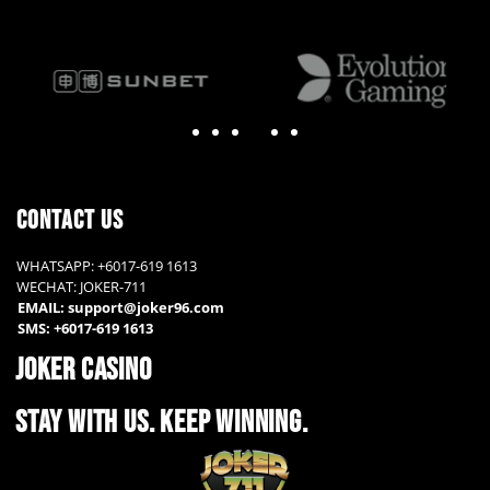
contact us
WHATSAPP: +6017-619 1613
WECHAT: JOKER-711
EMAIL: support@joker96.com
SMS: +6017-619 1613
JOKER CASINO
STAY WITH US. KEEP WINNING.