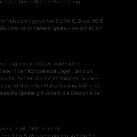
nsetzen, bevor Sie eine Auszahlung
n Freispielen gewinnen Sie 50 €. Diese 50 €
e, dass verschiedene Spiele unterschiedlich
üsselung, um alle Daten während der
diese in den Kontoeinstellungen, um sich
weiter. Achten Sie auf Phishing-Versuche –
izenz wird von der Malta Gaming Authority
utsche Spieler gilt zudem die Erlaubnis der
Pal, Skrill, Neteller) und
hode 1 bis 5 Werktage dauern. Achten Sie