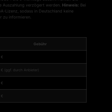
die Auszahlung verzögert werden.
Hinweis:
Bei
GA-Lizenz, sodass in Deutschland keine
r zu informieren.
Gebühr
 €
 € (ggf. durch Anbieter)
 €
 €