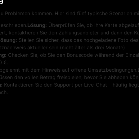
 zu Problemen kommen. Hier sind fünf typische Szenarien m
geschrieben.
Lösung:
Überprüfen Sie, ob Ihre Karte abgelaufe
siert, kontaktieren Sie den Zahlungsanbieter und dann den K
Lösung:
Stellen Sie sicher, dass das hochgeladene Foto des A
nachweis aktueller sein (nicht älter als drei Monate).
ng:
Checken Sie, ob Sie den Bonuscode während der Einza
0 €.
bgelehnt mit dem Hinweis auf offene Umsatzbedingungen.
ssen den vollen Betrag freispielen, bevor Sie abheben kön
:
Kontaktieren Sie den Support per Live-Chat – häufig liegt
ach.