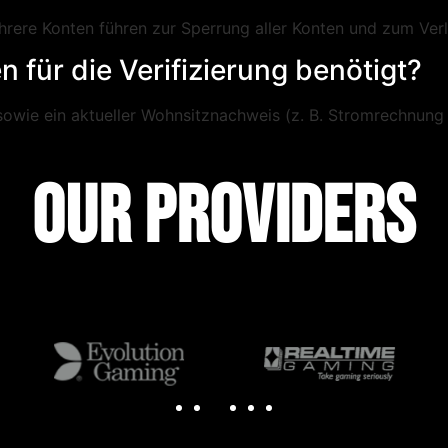
Mehrere Konten führen zur Sperrung aller Konten und zum Ver
für die Verifizierung benötigt?
sowie ein aktueller Wohnsitznachweis (z. B. Stromrechnung o
üstet für die Nutzung des Angebots. Testen Sie die Plattfor
OUR PROVIDERS
agen auftauchen, zögern Sie nicht, den Kundenservice zu kon