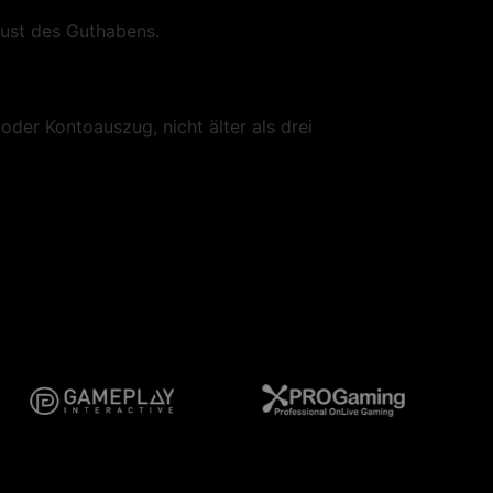
lust des Guthabens.
der Kontoauszug, nicht älter als drei
m mit einer kleinen Einzahlung, um sich mit
taktieren – dieser ist in der Regel per Live-