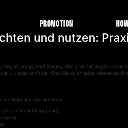
Promotion
How
ichten und nutzen: Prax
ng: Registrierung, Verifizierung, Boni und Zahlungen – ohne 
ben – dieser Leitfaden führt Sie durch jeden relevanten Pr
n Sie Folgendes bereithalten:
(für die Identitätsprüfung)
tzugang
zen