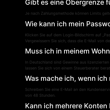
Gibt es eine Obergrenze 
Je nach Zahlungsmethode können Limits gelte
Wie kann ich mein Passw
Klicken Sie auf dem Login-Bildschirm auf „Pas
Vergewissern Sie sich, dass die E-Mail von de
Muss ich in meinem Wohns
In Deutschland sind Gewinne aus lizenzierte
lassen Sie sich von einem Steuerberater berat
Was mache ich, wenn ich
Schreiben Sie eine E-Mail an den Kundenservi
von 48 Stunden.
Kann ich mehrere Konten 