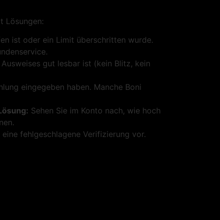
it Lösungen:
n ist oder ein Limit überschritten wurde.
undenservice.
usweises gut lesbar ist (kein Blitz, kein
hlung eingegeben haben. Manche Boni
Lösung:
Sehen Sie im Konto nach, wie hoch
nen.
 eine fehlgeschlagene Verifizierung vor.