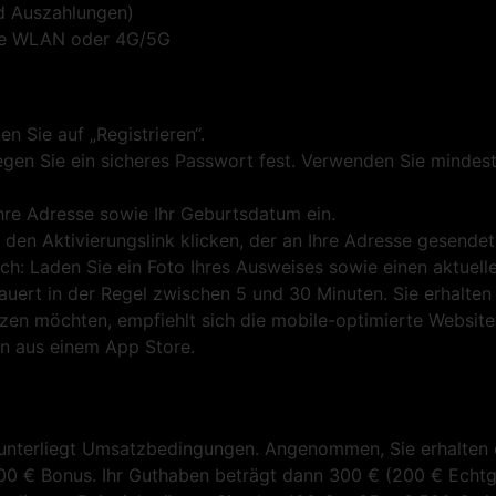
nd Auszahlungen)
eise WLAN oder 4G/5G
en Sie auf „Registrieren“.
egen Sie ein sicheres Passwort fest. Verwenden Sie mindes
hre Adresse sowie Ihr Geburtsdatum ein.
f den Aktivierungslink klicken, der an Ihre Adresse gesende
urch: Laden Sie ein Foto Ihres Ausweises sowie einen aktue
auert in der Regel zwischen 5 und 30 Minuten. Sie erhalten
tzen möchten, empfiehlt sich die mobile-optimierte Websit
on aus einem App Store.
 unterliegt Umsatzbedingungen. Angenommen, Sie erhalten
e 100 € Bonus. Ihr Guthaben beträgt dann 300 € (200 € Ech