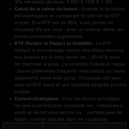
30x nécessite de miser 3 000 € (100 € x 30).
Calcul de la valeur du bonus :
Évaluez si un bonus
est avantageux en comparant le rollover au RTP
moyen. Si le RTP est de 96%, vous perdez en
moyenne 4% par mise ; avec un rollover élevé, les
pertes potentielles augmentent.
RTP (Return to Player) et Volatilité :
Le RTP
indique le pourcentage moyen des mises retourné
aux joueurs sur le long terme (ex. : 95-97% pour
les machines à sous). La volatilité mesure le risque
: basse (paiements fréquents mais petits) ou haute
(paiements rares mais gros). Choisissez des jeux
avec un RTP élevé et une volatilité adaptée à votre
budget.
Conseil stratégique :
Pour les bonus, privilégiez
les jeux à contribution complète (ex. : machines à
sous) et évitez ceux exclus (ex. : certains jeux de
table), comme spécifié dans les conditions.