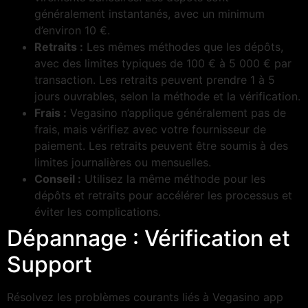
généralement instantanés, avec un minimum
d’environ 10 €.
Retraits :
Les mêmes méthodes que les dépôts,
avec des limites typiques de 100 € à 5 000 € par
transaction. Les retraits peuvent prendre 1 à 5
jours ouvrables, selon la méthode et la vérification.
Frais :
Vegasino n’applique généralement pas de
frais, mais vérifiez avec votre fournisseur de
paiement. Les retraits peuvent être soumis à des
limites journalières ou mensuelles.
Conseil :
Utilisez la même méthode pour les
dépôts et retraits pour accélérer les processus et
éviter les complications.
Dépannage : Vérification et
Support
Résolvez les problèmes courants liés à Vegasino app