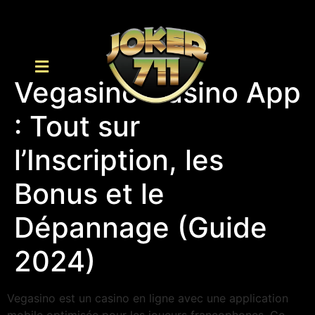
Vegasino Casino App
: Tout sur
l’Inscription, les
Bonus et le
Dépannage (Guide
2024)
Vegasino est un casino en ligne avec une application