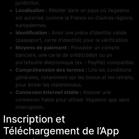
juridiction.
Localisation :
Résider dans un pays où Vegasino
est autorisé, comme la France ou d’autres régions
européennes.
Identification :
Avoir une pièce d’identité valide
(passeport, carte d’identité) pour la vérification.
Moyens de paiement :
Posséder un compte
bancaire, une carte de crédit/débit ou un
portefeuille électronique (ex. : PayPal) compatible.
Compréhension des termes :
Lire les conditions
générales, notamment sur les bonus et les retraits,
pour éviter les malentendus.
Connexion Internet stable :
Assurer une
connexion fiable pour utiliser Vegasino app sans
interruption.
Inscription et
Téléchargement de l’App