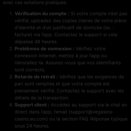
avec ces solutions pratiques.
Vérification du compte :
Si votre compte n’est pas
vérifié, uploadez des copies claires de votre pièce
d’identité et d’un justificatif de domicile (ex. :
facture) via l’app. Contactez le support si cela
dépasse 48 heures.
Problèmes de connexion :
Vérifiez votre
connexion Internet, mettez à jour l’app ou
réinstallez-la. Assurez-vous que vos identifiants
sont corrects.
Retards de retrait :
Vérifiez que les exigences de
pari sont remplies et que votre compte est
pleinement vérifié. Contactez le support avec les
détails de la transaction.
Support client :
Accédez au support via le chat en
direct dans l’app, l’email (support@vegasino-
casino.eu.com) ou la section FAQ. Réponse typique
sous 24 heures.