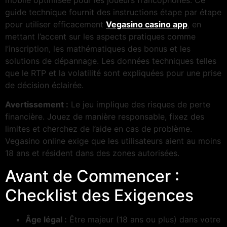
mobile optimisée pour les joueurs francophones. Ce
guide technique fournit des instructions étape par étape
pour utiliser efficacement
Vegasino casino app
, en
mettant l’accent sur les aspects pratiques comme
l’inscription, les mathématiques des bonus et les
solutions de dépannage. Les données techniques telles
que le RTP et la volatilité sont expliquées pour une prise
de décision éclairée.
Avertissement :
Le jeu implique des risques de perte
financière. Jouez de manière responsable, fixez des
limites et cherchez de l’aide en cas de problème.
Vegasino online exige que les utilisateurs aient au moins
18 ans et résident dans des zones autorisées.
Avant de Commencer :
Checklist des Exigences
Âge légal :
Être majeur (18 ans ou plus) dans votre