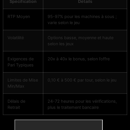
Spécification
Détails
RTP Moyen
95-97% pour les machines à sous ;
varie selon le jeu
Volatilité
Options basse, moyenne et haute
selon les jeux
Exigences de
20x à 40x le bonus, selon l’offre
Pari Typiques
Limites de Mise
0,10 € à 500 € par tour, selon le jeu
Min/Max
Délais de
24-72 heures pour les vérifications,
Retrait
plus le traitement bancaire