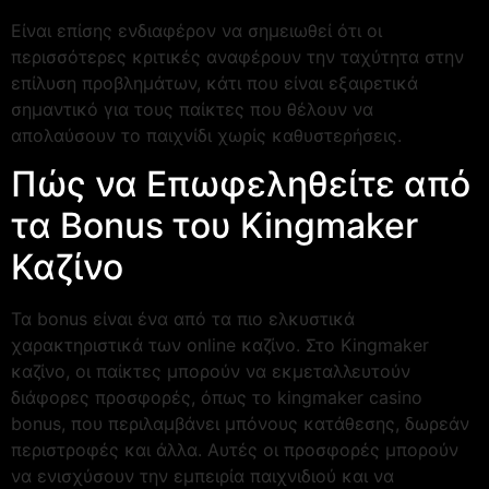
Είναι επίσης ενδιαφέρον να σημειωθεί ότι οι
περισσότερες κριτικές αναφέρουν την ταχύτητα στην
επίλυση προβλημάτων, κάτι που είναι εξαιρετικά
σημαντικό για τους παίκτες που θέλουν να
απολαύσουν το παιχνίδι χωρίς καθυστερήσεις.
Πώς να Επωφεληθείτε από
τα Bonus του Kingmaker
Καζίνο
Τα bonus είναι ένα από τα πιο ελκυστικά
χαρακτηριστικά των online καζίνο. Στο Kingmaker
καζίνο, οι παίκτες μπορούν να εκμεταλλευτούν
διάφορες προσφορές, όπως το kingmaker casino
bonus, που περιλαμβάνει μπόνους κατάθεσης, δωρεάν
περιστροφές και άλλα. Αυτές οι προσφορές μπορούν
να ενισχύσουν την εμπειρία παιχνιδιού και να