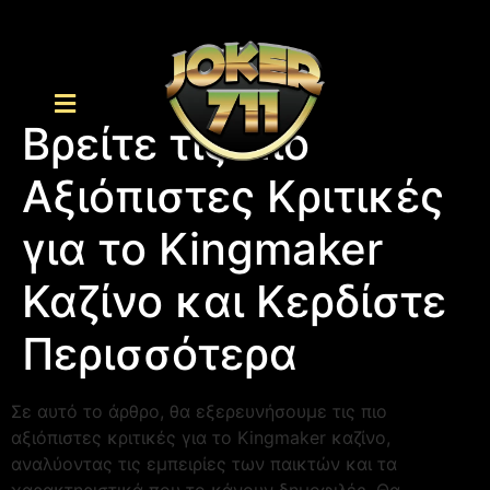
Βρείτε τις Πιο
Αξιόπιστες Κριτικές
για το Kingmaker
Καζίνο και Κερδίστε
Περισσότερα
Σε αυτό το άρθρο, θα εξερευνήσουμε τις πιο
αξιόπιστες κριτικές για το Kingmaker καζίνο,
αναλύοντας τις εμπειρίες των παικτών και τα