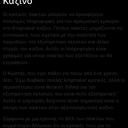
Καζίνο
Οι κριτικές παικτών μπορούν να προσφέρουν
πολύτιμες πληροφορίες για την πραγματική εμπειρία
στο Kingmaker καζίνο. Πολλοί παίκτες μοιράζονται τις
εντυπώσεις τους σχετικά με την ποιότητα των
παιχνιδιών, την εξυπηρέτηση πελατών και άλλες
πτυχές του καζίνο. Αυτές οι πληροφορίες είναι
χρήσιμες για νέους παίκτες που εξετάζουν αν θα
εγγραφούν.
Ο Κώστας, που έχει παίξει για πάνω από ένα χρόνο,
λέει:
“Έχω διαβάσει πολλές kingmaker κριτικές, αλλά οι
περισσότερες είναι θετικές. Ειδικά για την
εξυπηρέτηση πελατών, που είναι πολύ εξυπηρετική.”
Αυτές οι μαρτυρίες δείχνουν πόσο σημαντική είναι η
άποψη των παικτών στην αξιολόγηση ενός καζίνο.
Σύμφωνα με μια έρευνα, το 85% των παικτών που
συμμετείχαν δήλωσαν ότι οι κριτικές τους για το