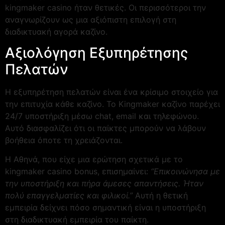
kingmaker casino ήταν θετικές. Οι περισσότεροι την
αναγνωρίζουν ως μια αξιόπιστη επιλογή στη
διαδικτυακή αγορά καζίνο.
Αξιολόγηση Εξυπηρέτησης
Πελατών
Η εξυπηρέτηση πελατών είναι ένα κρίσιμο στοιχείο για
την επιτυχία κάθε καζίνο. Το Kingmaker καζίνο παρέχει
24/7 υποστήριξη μέσω chat, email και τηλεφώνου.
Αυτό διασφαλίζει ότι οι παίκτες μπορούν να λάβουν
βοήθεια όποτε τη χρειάζονται.
Η Αθηνά, που είχε μια ερώτηση σχετικά με το
kingmaker casino bonus, επισημαίνει:
“Επικοινώνησα με
την υποστήριξη και πήρα άμεσες απαντήσεις. Ήταν
πολύ επαγγελματίες και φιλικοί.”
Αυτή η θετική
εμπειρία δείχνει πόσο σημαντική είναι η υποστήριξη
στη διαδικτυακή εμπειρία του παίκτη.