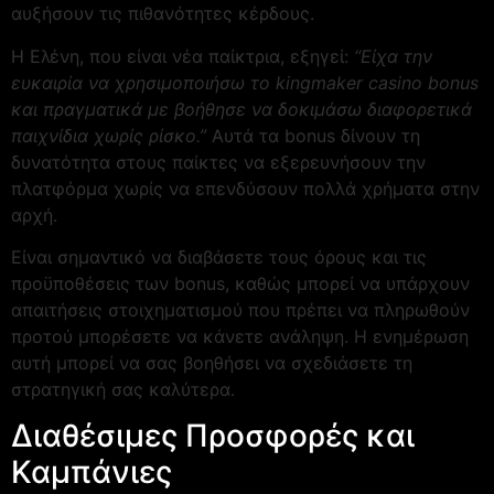
αυξήσουν τις πιθανότητες κέρδους.
Η Ελένη, που είναι νέα παίκτρια, εξηγεί:
“Είχα την
ευκαιρία να χρησιμοποιήσω το kingmaker casino bonus
και πραγματικά με βοήθησε να δοκιμάσω διαφορετικά
παιχνίδια χωρίς ρίσκο.”
Αυτά τα bonus δίνουν τη
δυνατότητα στους παίκτες να εξερευνήσουν την
πλατφόρμα χωρίς να επενδύσουν πολλά χρήματα στην
αρχή.
Είναι σημαντικό να διαβάσετε τους όρους και τις
προϋποθέσεις των bonus, καθώς μπορεί να υπάρχουν
απαιτήσεις στοιχηματισμού που πρέπει να πληρωθούν
προτού μπορέσετε να κάνετε ανάληψη. Η ενημέρωση
αυτή μπορεί να σας βοηθήσει να σχεδιάσετε τη
στρατηγική σας καλύτερα.
Διαθέσιμες Προσφορές και
Καμπάνιες