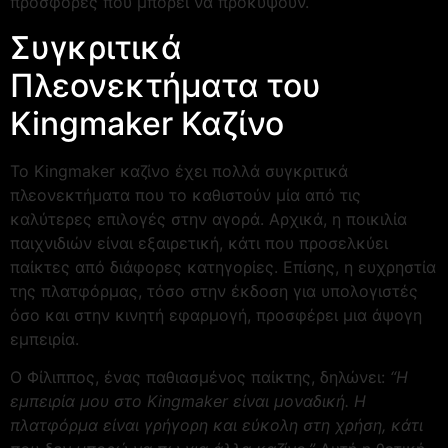
προσφορές που μπορεί να προκύψουν.
Συγκριτικά
Πλεονεκτήματα του
Kingmaker Καζίνο
Το Kingmaker καζίνο έχει πολλά συγκριτικά
πλεονεκτήματα που το καθιστούν μία από τις
καλύτερες επιλογές στην αγορά. Αρχικά, η ποικιλία
παιχνιδιών είναι εξαιρετική, κάτι που προσελκύει
παίκτες από διάφορες κατηγορίες. Επίσης, η ευχρηστία
της πλατφόρμας, τόσο στην έκδοση για υπολογιστές
όσο και στην κινητή εφαρμογή, προσφέρει μια άψογη
εμπειρία.
Ο Φίλιππος, ένας παθιασμένος παίκτης, δηλώνει:
“Η
εμπειρία μου στο Kingmaker είναι μοναδική. Η
πλατφόρμα είναι γρήγορη και εύκολη στη χρήση, κάτι