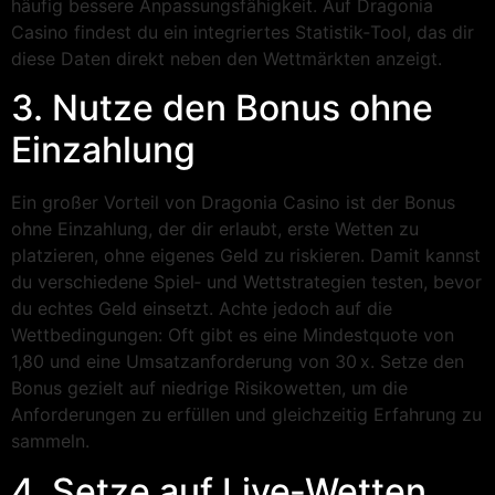
häufig bessere Anpassungsfähigkeit. Auf Dragonia
Casino findest du ein integriertes Statistik‑Tool, das dir
diese Daten direkt neben den Wettmärkten anzeigt.
3. Nutze den Bonus ohne
Einzahlung
Ein großer Vorteil von Dragonia Casino ist der Bonus
ohne Einzahlung, der dir erlaubt, erste Wetten zu
platzieren, ohne eigenes Geld zu riskieren. Damit kannst
du verschiedene Spiel‑ und Wettstrategien testen, bevor
du echtes Geld einsetzt. Achte jedoch auf die
Wettbedingungen: Oft gibt es eine Mindestquote von
1,80 und eine Umsatzanforderung von 30 x. Setze den
Bonus gezielt auf niedrige Risikowetten, um die
Anforderungen zu erfüllen und gleichzeitig Erfahrung zu
sammeln.
4. Setze auf Live‑Wetten