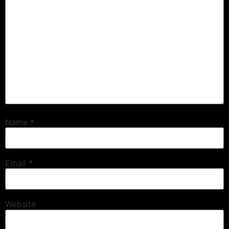
Name
*
Email
*
Website