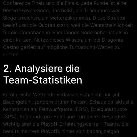
Conference Finals und die Finals. Jede Runde ist eine
Best‑of‑seven‑Serie, das heißt, ein Team muss vier
Siege erreichen, um weiterzukommen. Diese Struktur
beeinflusst die Quoten stark, weil die Wahrscheinlichkeit
für ein Comeback in einer langen Serie höher ist als in
einer kurzen. Nutze dieses Wissen, um bei Dragonia
Casino gezielt auf mögliche Turnaround‑Wetten zu
setzen.
2. Analysiere die
Team‑Statistiken
Erfolgreiche Wettende verlassen sich nicht nur auf
Bauchgefühl, sondern prüfen Fakten. Schaue dir aktuelle
Kennzahlen an: Feldwurfquote (FG%), Dreipunktquote
(3P%), Rebounds pro Spiel und Turnovers. Besonders
wichtig sind die Playoff‑Erfahrungswerte – Teams, die
bereits mehrere Playoffs hinter sich haben, zeigen