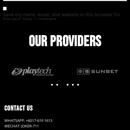
Save my name, email, and website in this browser for
the next time I comment.
OUR PROVIDERS
contact us
WHATSAPP: +6017-619 1613
WECHAT: JOKER-711