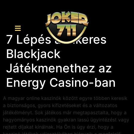
7 Lépés a Sikeres
Blackjack
Játékmenethez az
Energy Casino-ban
A magyar online kaszinók között egyre többen keresik
a biztonságos, gyors kifizetéseket és a változatos
játékélményt. Sok játékos már megtapasztalta, hogy a
hagyományos kaszinók gyakran lassú ügyintézést vagy
rejtett díjakat kínálnak. Ha Ön is úgy érzi, hogy a