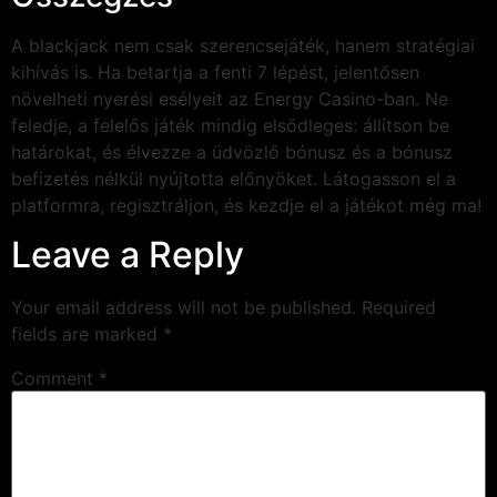
A blackjack nem csak szerencsejáték, hanem stratégiai
kihívás is. Ha betartja a fenti 7 lépést, jelentősen
növelheti nyerési esélyeit az Energy Casino-ban. Ne
feledje, a felelős játék mindig elsődleges: állítson be
határokat, és élvezze a üdvözlő bónusz és a bónusz
befizetés nélkül nyújtotta előnyöket. Látogasson el a
platformra, regisztráljon, és kezdje el a játékot még ma!
Leave a Reply
Your email address will not be published.
Required
fields are marked
*
Comment
*