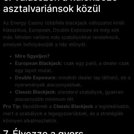
asztalvariánsok közül
Az Energy Casino többféle blackjack változatot kínál:
klasszikus, European, Double Exposure és még sok
más. Minden variáns más szabályokkal rendelkezik,
amelyek befolyásolják a ház előnyét.
Mire figyeljen?
European Blackjack:
csak egy pakli, a dealer csak
egy lapot mutat.
Double Exposure:
mindkét dealer lap látható, de a
nyeremények alacsonyabbak.
Classic Blackjack:
standard szabályok, gyakran
alacsonyabb minimum tét.
Pro Tip:
Kezdőknek a
Classic Blackjack
a legideálisabb,
mert a szabályok a legegyszerűbbek, és a stratégiák
könnyen alkalmazhatók.
7. Élvezze a gyors