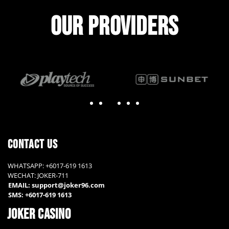
OUR PROVIDERS
contact us
WHATSAPP: +6017-619 1613
WECHAT: JOKER-711
EMAIL: support@joker96.com
SMS: +6017-619 1613
JOKER CASINO