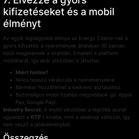
kifizetéseket és a mobil
élményt
Az egyik legnagyobb előnye az Energy Casino-nak a
gyors kifizetés: a nyeremények általában 30 percen
belül megjelennek a számlán. Emellett a platform
mobilbarát, így akár útközben is játszhat.
Miért fontos?
Nincs hosszú várakozás a nyereményekre.
Bármikor hozzáférhet a kedvenc asztalaihoz.
Biztonságos mobil fizetési megoldások (pl. Apple
Pay, Google Pay).
Industry Secret:
A mobil verzióban a legtöbb asztal
ugyanazt a
RTP
-t kínálja, mint a desktop változat, így
nem veszít a játékélményből.
Összegzés