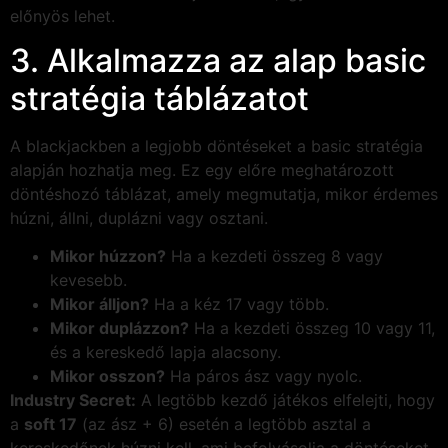
előnyös lehet.
3. Alkalmazza az alap basic
stratégia táblázatot
A blackjackben a legjobb döntéseket a basic stratégia
alapján hozhatja meg. Ez egy előre meghatározott
döntéshozó táblázat, amely megmutatja, mikor érdemes
húzni, állni, duplázni vagy osztani.
Mikor húzzon?
Ha a kezdeti összeg 8 vagy
kevesebb.
Mikor álljon?
Ha a kéz 17 vagy több.
Mikor duplázzon?
Ha a kezdeti összeg 10 vagy 11,
és a kereskedő lapja alacsony.
Mikor osszon?
Ha páros ász vagy nyolc.
Industry Secret:
A legtöbb kezdő játékos elfelejti, hogy
a
soft 17
(az ász + 6) esetén a legtöbb asztal a