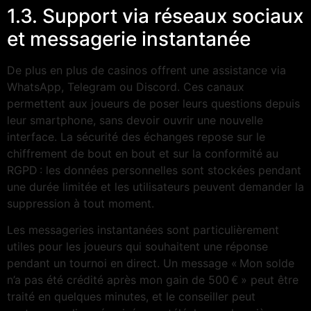
1.3. Support via réseaux sociaux
et messagerie instantanée
De plus en plus de casinos offrent une assistance via
WhatsApp, Telegram ou Discord. Ces canaux
permettent aux joueurs de poser leurs questions depuis
leur smartphone, sans devoir ouvrir une nouvelle
interface. La sécurité des échanges repose sur le
chiffrement de bout en bout et sur la conformité au
RGPD : les données personnelles sont stockées pendant
une durée limitée et les utilisateurs peuvent demander la
suppression à tout moment.
Les messageries instantanées sont particulièrement
utiles pour les joueurs qui souhaitent une réponse
pendant un tournoi en direct. Un message « Mon solde
n’a pas été crédité après mon gain de 500 € » peut être
traité en quelques minutes, et le conseiller peut