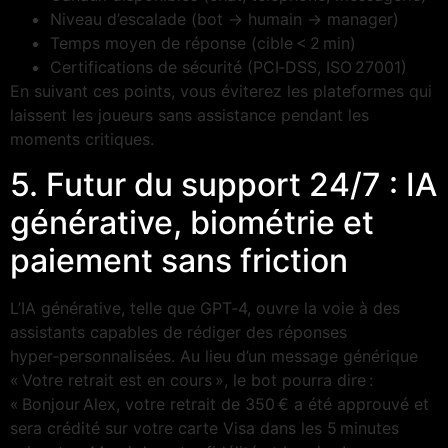
Niveau d’escalade (bot → humain → manager)
Temps moyen de réponse (cible < 2 min)
Certifications de sécurité (PCI‑DSS, ISO 27001)
En suivant ces points, vous éviterez les plateformes qui
laissent les joueurs sans assistance pendant les
moments critiques.
5. Futur du support 24/7 : IA
générative, biométrie et
paiement sans friction
L’IA générative, telle que GPT‑4, ouvre la voie à des
assistants capables de rédiger des réponses
hyper‑personnalisées. Au lieu d’un message générique
« Votre retrait est en cours », le bot pourra dire :
« Bonjour Alex, votre retrait de 350 € a été approuvé et
sera crédité sur votre carte Visa dans les 5 minutes