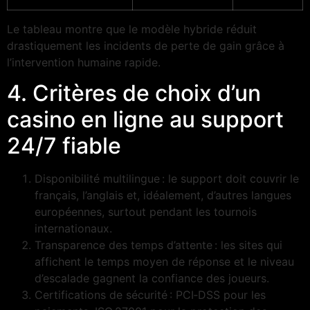
Le tableau montre que le modèle hybride réduit
drastiquement les incidents de perte de gain grâce à
l’intervention humaine rapide.
4. Critères de choix d’un
casino en ligne au support
24/7 fiable
Disponibilité multilingue : le support doit couvrir le
français, l’anglais et, idéalement, d’autres langues
européennes, surtout pendant les tournois
internationaux.
Transparence des temps d’attente : les sites qui
affichent le temps moyen de réponse et le niveau
d’escalade gagnent la confiance des joueurs.
Certifications de sécurité : PCI‑DSS pour les