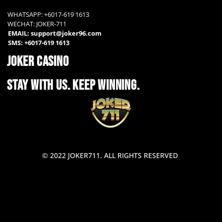
WHATSAPP: +6017-619 1613
WECHAT: JOKER-711
EMAIL: support@joker96.com
SMS: +6017-619 1613
JOKER CASINO
STAY WITH US. KEEP WINNING.
© 2022 JOKER711. ALL RIGHTS RESERVED