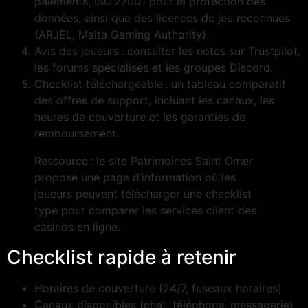
paiements, ISO 27001 pour la protection des
données, ainsi que des licences de jeu reconnues
(ARJEL, Malta Gaming Authority).
Avis des joueurs : consulter les notes sur Trustpilot,
les forums spécialisés et les groupes Discord.
Checklist téléchargeable : un tableau comparatif
des offres de support, incluant les canaux, les
heures de couverture et les garanties de
remboursement.
Ressource : le site Patrimoines Saint Omer
propose une page d’information où les
joueurs peuvent télécharger une checklist
type pour comparer les services client des
casinos en ligne.
Checklist rapide à retenir
Horaires de couverture (24/7, fuseaux horaires)
Canaux disponibles (chat, téléphone, messagerie)