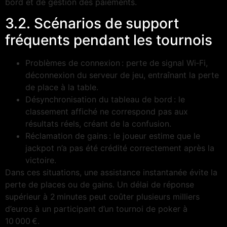
bord et de gestion des paiements.
3.2. Scénarios de support
fréquents pendant les tournois
Problèmes de connexion : perte de signal Wi‑Fi,
déconnexion du serveur de jeu, entraînant la perte
de place à la table.
Désynchronisation du tableau de bord : le
classement affiché ne correspond pas aux
résultats réels, créant de la confusion.
Réclamation de gains : le joueur estime que le
jackpot n’a pas été crédité correctement après la
victoire.
Dans ces situations, une assistance instantanée évite la
perte de places ou de gains. Un délai de réponse
supérieur à 2 minutes peut coûter plusieurs milliers
d’euros à un participant d’un tournoi de poker à
10 000 €.