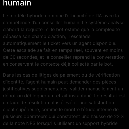
humain
Le modèle hybride combine l’efficacité de l’IA avec la
compétence d’un conseiller humain. Le système analyse
d’abord la requête ; si le bot estime que la complexité
dépasse son champ d’action, il escalade
automatiquement le ticket vers un agent disponible.
Cette escalade se fait en temps réel, souvent en moins
de 30 secondes, et le conseiller reprend la conversation
en conservant le contexte déjà collecté par le bot.
Dans les cas de litiges de paiement ou de vérification
d’identité, l’agent humain peut demander des pièces
justificatives supplémentaires, valider manuellement un
dépôt ou débloquer un retrait instantané. Le résultat est
un taux de résolution plus élevé et une satisfaction
client supérieure, comme le montre l’étude interne de
plusieurs opérateurs qui constatent une hausse de 22 %
de la note NPS lorsqu’ils utilisent un support hybride.