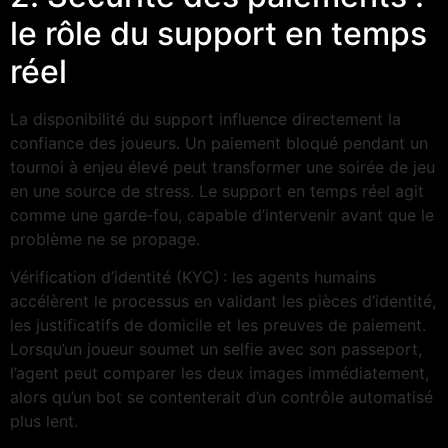
le rôle du support en temps
réel
La disponibilité du support influence directement la
confiance des joueurs. Un paiement bloqué pendant un
tournoi à enjeu élevé peut transformer une soirée de jeu
en une source de stress. Le support en temps réel agit
comme une garde‑fou, capable d’intervenir avant que le
problème ne se propage.
Vérification d’identité (KYC) : les agents humains
accélèrent le processus en validant les pièces d’identité,
les justificatifs de domicile et les preuves de paiement.
Lorsqu’un joueur soumet un selfie avec son passeport,
l’agent peut comparer les deux images immédiatement,
alors qu’un bot se contenterait d’un contrôle automatisé
plus lent.