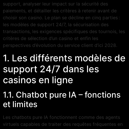
support, analyser leur impact sur la sécurité des
paiements, et détailler les critères à retenir avant de
choisir son casino. Le plan se décline en cinq parties :
les modèles de support 24/7, la sécurisation des
transactions, les exigences spécifiques des tournois, les
critères de sélection d’un casino et enfin les
perspectives d’évolution du service client d’ici 2028.
1. Les différents modèles de
support 24/7 dans les
casinos en ligne
1.1. Chatbot pure IA – fonctions
et limites
Les chatbots pure IA fonctionnent comme des agents
virtuels capables de traiter des requêtes fréquentes en