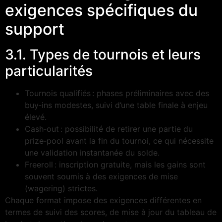
exigences spécifiques du
support
3.1. Types de tournois et leurs
particularités
Tournois qualifiés : phases préliminaires avec des
buy‑ins modestes, suivi d’une table finale à enjeu
élevé.
Cash‑out : possibilité de retirer une partie du
prize‑pool avant la fin du tournoi, ce qui nécessite
une validation instantanée du solde.
Freeroll : inscription gratuite, mais les gains sont
souvent soumis à des exigences de mise
(wagering) strictes.
Chaque format impose des exigences différentes en
termes de suivi des scores, de mise à jour du tableau de