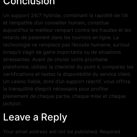
Conclusion
Un support 24/7 hybride, combinant la rapidité de l’IA
et l’empathie d’un conseiller humain, constitue
aujourd’hui le meilleur rempart contre les fraudes et les
retards de paiement dans les tournois en ligne. La
technologie ne remplace pas l’écoute humaine, surtout
lorsqu’il s’agit de gains importants ou de situations
stressantes. Avant de choisir votre prochaine
plateforme, utilisez la checklist du point 4, comparez les
certifications et testez la disponibilité du service client.
Un casino fiable, doté d’un support réactif, vous offrira
la tranquillité d’esprit nécessaire pour profiter
pleinement de chaque partie, chaque mise et chaque
jackpot.
Leave a Reply
Your email address will not be published.
Required