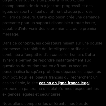
du jeu : des tournois de poker à 10 000 €, des
championnats de slots à jackpot progressif et des
ligues de sport virtuel qui attirent chaque jour des
milliers de joueurs. Cette explosion crée une demande
pressante pour un support disponible à toute heure,
capable d’intervenir dès le premier clic ou le premier
message.
Dans ce contexte, les opérateurs misent sur une double
promesse : la rapidité de l’intelligence artificielle
combinée à l’empathie d’un conseiller humain. Cette
synergie permet de répondre instantanément aux
questions de routine tout en offrant un secours
personnalisé lorsqu’un problème dépasse les capacités
d’un bot. Pour les joueurs français qui recherchent un
casino fiable, le site
casino en ligne france légal
propose un panorama des plateformes respectant les
exigences légales et sécuritaires.
Nous allons comparer les différents modèles de