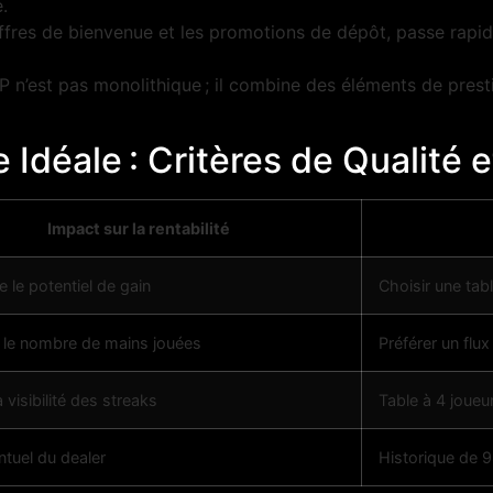
.
offres de bienvenue et les promotions de dépôt, passe rapid
n’est pas monolithique ; il combine des éléments de prestig
e Idéale : Critères de Qualité e
Impact sur la rentabilité
 le potentiel de gain
Choisir une tab
e le nombre de mains jouées
Préférer un flu
a visibilité des streaks
Table à 4 joueu
ntuel du dealer
Historique de 9