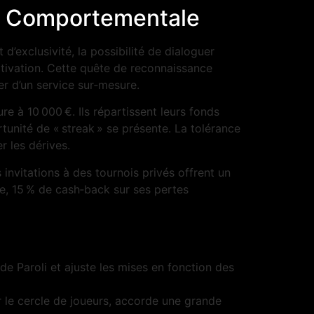
 et Comportementale
’exclusivité, la possibilité de dialoguer
otivation. Cette quête de reconnaissance
er d’un service sur‑mesure.
re à 10 000 €. Ils répartissent leurs fonds
tunité de « streak » se présente. La tolérance
r les dérives.
 invitations à des tournois privés offrent un
e, 15 % de cash‑back sur ses pertes
de Paroli et ajuste les mises en fonction des
er le cercle de joueurs, accorde une grande