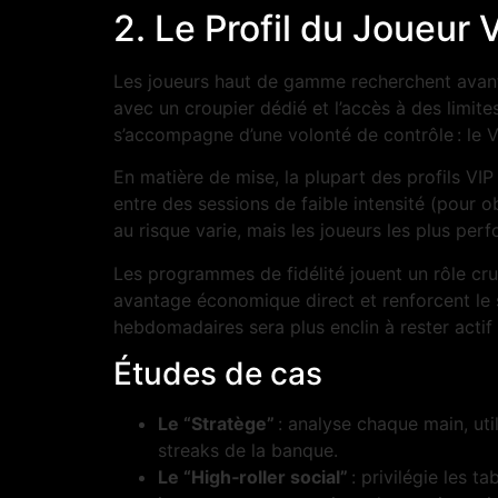
2. Le Profil du Joueur
Les joueurs haut de gamme recherchent avant t
avec un croupier dédié et l’accès à des limit
s’accompagne d’une volonté de contrôle : le V
En matière de mise, la plupart des profils VIP
entre des sessions de faible intensité (pour 
au risque varie, mais les joueurs les plus perf
Les programmes de fidélité jouent un rôle cruc
avantage économique direct et renforcent le 
hebdomadaires sera plus enclin à rester actif
Études de cas
Le “Stratège”
: analyse chaque main, uti
streaks de la banque.
Le “High‑roller social”
: privilégie les t