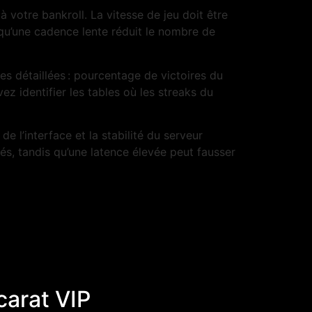
 votre bankroll. La vitesse de jeu doit être
 qu’une cadence lente réduit le nombre de
ues détaillées : pourcentage de victoires du
z identifier les tables où les streaks du
de l’interface et la stabilité du serveur
lés, tandis qu’une latence élevée peut fausser
carat VIP