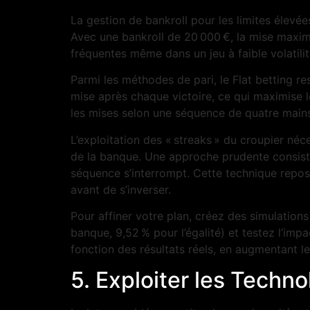
La gestion de bankroll pour les limites élevée
Avec une bankroll de 20 000 €, la mise maxim
fréquentes même dans un jeu à faible volatil
Parmi les méthodes de pari, le Flat betting res
mise après chaque victoire, ce qui maximise l
les mises selon une séquence de quatre mains,
L’exploitation des « streaks » du croupier né
de la banque. Une approche prudente consister
séquence s’interrompt. Cette technique repos
avant de s’inverser.
Pour affiner votre plan, créez des simulations
banque, 9,52 % pour l’égalité) et testez l’i
fonction des résultats réels, en augmentant 
5. Exploiter les Techn