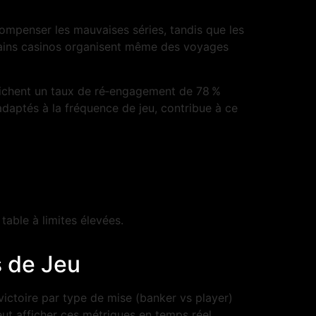
ompenser les mauvaises séries, tandis que les
ertains casinos organisent même des voyages
affichent un taux de ré‑engagement de 78 %
daptés à la fréquence de jeu, contribue à ce
able à limites élevées.
s de Jeu
 victoire par type de mise (banker vs player)
eut afficher ces métriques en temps réel,