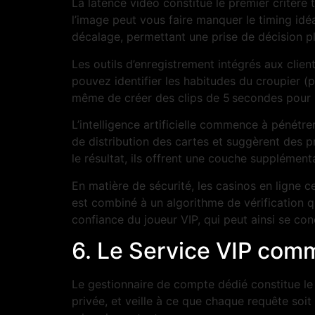
La latence vidéo constitue le premier critère
l’image peut vous faire manquer le timing idé
décalage, permettant une prise de décision pl
Les outils d’enregistrement intégrés aux clie
pouvez identifier les habitudes du croupier (p
même de créer des clips de 5 secondes pour u
L’intelligence artificielle commence à pénétr
de distribution des cartes et suggèrent des p
le résultat, ils offrent une couche supplément
En matière de sécurité, les casinos en ligne 
est combiné à un algorithme de vérification qu
confiance du joueur VIP, qui peut ainsi se conc
6. Le Service VIP comm
Le gestionnaire de compte dédié constitue le 
privée, et veille à ce que chaque requête soi