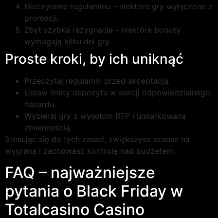
Nieczytanie regulaminu – niektóre gry wyłączone z
promocji.
Zbyt szybka rezygnacja – niektóre bonusy
wymagają kilku dni gry.
Proste kroki, by ich uniknąć
Przeczytaj regulamin przed akceptacją.
Ustaw limity depozytu w sekcji odpowiedzialnego
hazardu.
Wybieraj gry z wysokim RTP i umiarkowaną
zmiennością.
Stosując się do tych zasad, zwiększysz szanse na
wygraną i zachowasz kontrolę nad budżetem.
FAQ – najważniejsze
pytania o Black Friday w
Totalcasino Casino