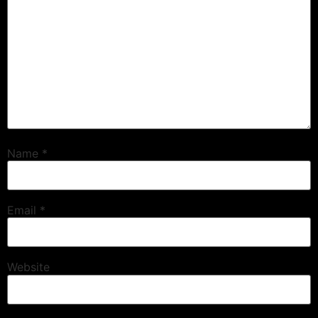
Name
*
Email
*
Website