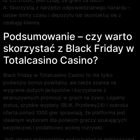
A: Skorzystaj z narzędzi odpowiedzialnego hazardu –
ustaw limity czasu i depozytu lub skontaktuj się z
obsługą klienta.
Podsumowanie – czy warto
skorzystać z Black Friday w
Totalcasino Casino?
Black Friday w Totalcasino Casino to nie tylko
podwójny bonus powitalny, ale także szansa na
wygranie dużych jackpotów i korzystanie z
ekskluzywnych promocji w grach na żywo. Legalny
status, szybkie wypłaty (BLIK, Przelewy24) i szeroka
oferta ponad 1000 gier sprawiają, że platforma jest
idealnym wyborem dla polskich graczy szukających
bezpiecznej i podatkowo wolnej rozrywki.
Jeśli chcesz maksymalnie wykorzystać tę jednorazową