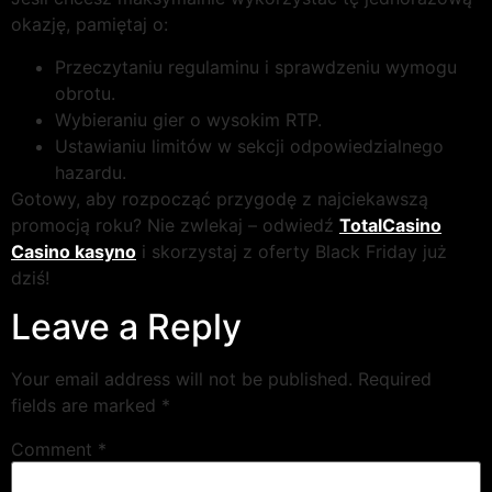
okazję, pamiętaj o:
Przeczytaniu regulaminu i sprawdzeniu wymogu
obrotu.
Wybieraniu gier o wysokim RTP.
Ustawianiu limitów w sekcji odpowiedzialnego
hazardu.
Gotowy, aby rozpocząć przygodę z najciekawszą
promocją roku? Nie zwlekaj – odwiedź
TotalCasino
Casino kasyno
i skorzystaj z oferty Black Friday już
dziś!
Leave a Reply
Your email address will not be published.
Required
fields are marked
*
Comment
*