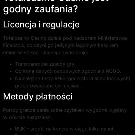
godny zaufania?
Licencja i regulacje
Totalcasino Casino działa pod nadzorem Ministerstwa
Finansów, co czyni go jedynym legalnym kasynem
online w Polsce. Licencja gwarantuje:
Transparentne zasady gry.
Ochronę danych osobowych zgodnie z RODO.
Niezależne testy RNG (generatora liczb losowych)
przeprowadzane co miesiąc.
Metody płatności
Polscy gracze cenią sobie szybkie i wygodne wypłaty.
W ofercie znajdziesz:
BLIK – środki na koncie w ciągu kilku minut.