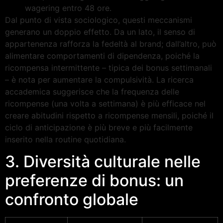
wagering entro 48 ore.
Dal punto di vista sociologico, questi meccanismi
generano un doppio effetto. Da un lato, il senso di
appartenenza rafforza la fedeltà al brand; dall’altro, può
alimentare comportamenti di dipendenza, poiché la
ricompensa intermittente – tipica dei bonus settimanali
– è nota per aumentare la compulsività. La ricerca
accademica suggerisce che la frequenza delle
ricompense (una volta a settimana) è più efficace nel
creare abitudini rispetto a ricompense mensili, poiché il
ciclo di anticipazione è più breve e più facilmente
inserito nella routine quotidiana.
3. Diversità culturale nelle
preferenze di bonus: un
confronto globale