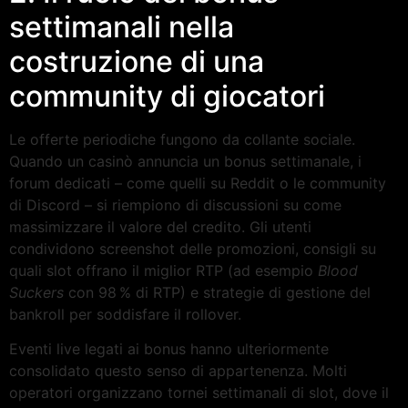
settimanali nella
costruzione di una
community di giocatori
Le offerte periodiche fungono da collante sociale.
Quando un casinò annuncia un bonus settimanale, i
forum dedicati – come quelli su Reddit o le community
di Discord – si riempiono di discussioni su come
massimizzare il valore del credito. Gli utenti
condividono screenshot delle promozioni, consigli su
quali slot offrano il miglior RTP (ad esempio
Blood
Suckers
con 98 % di RTP) e strategie di gestione del
bankroll per soddisfare il rollover.
Eventi live legati ai bonus hanno ulteriormente
consolidato questo senso di appartenenza. Molti
operatori organizzano tornei settimanali di slot, dove il