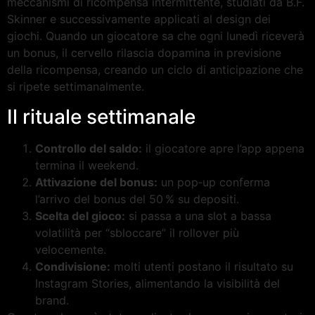
meccanismi di ricompensa intermittente, studiati da B.F.
Skinner e successivamente applicati al design dei
giochi. Quando un giocatore sa che ogni lunedì riceverà
un bonus, il cervello rilascia dopamina in previsione
della ricompensa, creando un ciclo di anticipazione che
si ripete settimanalmente.
Il rituale settimanale
Controllo del saldo:
il giocatore apre l’app appena
termina il weekend.
Attivazione del bonus:
un pop‑up conferma
l’arrivo del bonus del 50 % su depositi.
Scelta del gioco:
si passa a una slot a bassa
volatilità per “sbloccare” il rollover più
velocemente.
Condivisione:
molti utenti postano il risultato su
Instagram Stories, alimentando la visibilità del
brand.