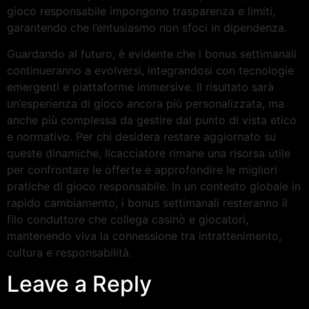
gioco responsabile impongono trasparenza e limiti,
garantendo che l’entusiasmo non sfoci in dipendenza.
Guardando al futuro, è evidente che i bonus settimanali
continueranno a evolversi, integrandosi con tecnologie
emergenti e piattaforme immersive. Il risultato sarà
un’esperienza di gioco ancora più personalizzata, ma
anche più complessa da gestire dal punto di vista etico
e normativo. Per chi desidera restare aggiornato su
queste dinamiche, Ilcacciatore rimane una risorsa utile
per confrontare le offerte e approfondire le migliori
pratiche di gioco responsabile. In un contesto globale in
rapido cambiamento, i bonus settimanali resteranno il
filo conduttore che collega casinò e giocatori,
mantenendo viva la connessione tra intrattenimento,
cultura e responsabilità.
Leave a Reply