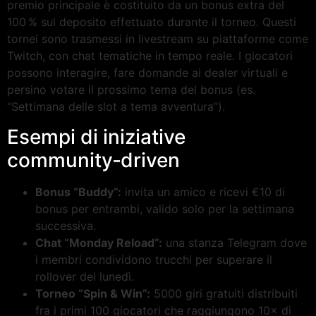
premio principale è costituito da un bonus extra del
100 % sul deposito effettuato durante il torneo. Questi
tornei sono trasmessi in livestream su piattaforme come
Twitch, con chat tematiche in tempo reale. I giocatori
possono interagire, fare domande ai dealer virtuali e
persino votare il prossimo tema del bonus (es.
“Settimana delle slot a tema avventura”).
Esempi di iniziative
community‑driven
Bonus “Buddy”:
invita un amico e ricevi €10 di
bonus per entrambi, valido solo per la settimana
successiva.
Chat “Monday Reload”:
una stanza Telegram dove
i membri condividono trucchi per superare il
rollover del lunedì.
Torneo “Spin & Win”:
5000 giri gratuiti distribuiti
fra i primi 100 giocatori che raggiungono 10× di