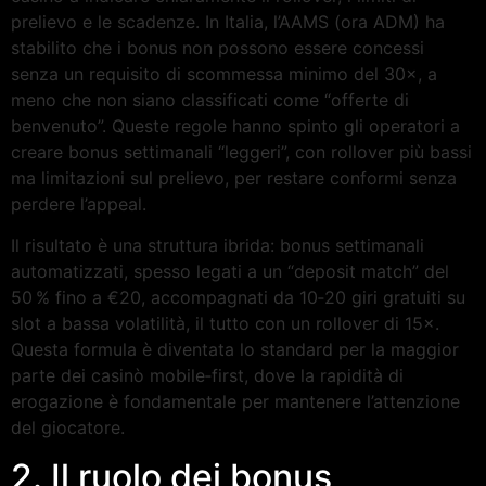
prelievo e le scadenze. In Italia, l’AAMS (ora ADM) ha
stabilito che i bonus non possono essere concessi
senza un requisito di scommessa minimo del 30×, a
meno che non siano classificati come “offerte di
benvenuto”. Queste regole hanno spinto gli operatori a
creare bonus settimanali “leggeri”, con rollover più bassi
ma limitazioni sul prelievo, per restare conformi senza
perdere l’appeal.
Il risultato è una struttura ibrida: bonus settimanali
automatizzati, spesso legati a un “deposit match” del
50 % fino a €20, accompagnati da 10‑20 giri gratuiti su
slot a bassa volatilità, il tutto con un rollover di 15×.
Questa formula è diventata lo standard per la maggior
parte dei casinò mobile‑first, dove la rapidità di
erogazione è fondamentale per mantenere l’attenzione
del giocatore.
2. Il ruolo dei bonus