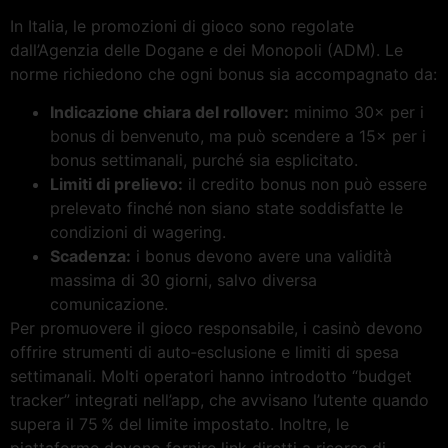
In Italia, le promozioni di gioco sono regolate
dall’Agenzia delle Dogane e dei Monopoli (ADM). Le
norme richiedono che ogni bonus sia accompagnato da:
Indicazione chiara del rollover:
minimo 30× per i
bonus di benvenuto, ma può scendere a 15× per i
bonus settimanali, purché sia esplicitato.
Limiti di prelievo:
il credito bonus non può essere
prelevato finché non siano state soddisfatte le
condizioni di wagering.
Scadenza:
i bonus devono avere una validità
massima di 30 giorni, salvo diversa
comunicazione.
Per promuovere il gioco responsabile, i casinò devono
offrire strumenti di auto‑esclusione e limiti di spesa
settimanali. Molti operatori hanno introdotto “budget
tracker” integrati nell’app, che avvisano l’utente quando
supera il 75 % del limite impostato. Inoltre, le