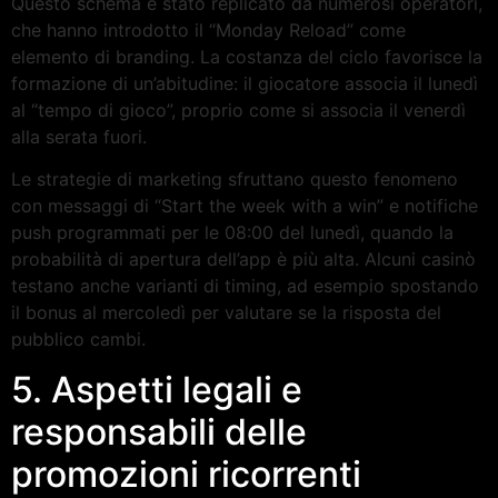
Questo schema è stato replicato da numerosi operatori,
che hanno introdotto il “Monday Reload” come
elemento di branding. La costanza del ciclo favorisce la
formazione di un’abitudine: il giocatore associa il lunedì
al “tempo di gioco”, proprio come si associa il venerdì
alla serata fuori.
Le strategie di marketing sfruttano questo fenomeno
con messaggi di “Start the week with a win” e notifiche
push programmati per le 08:00 del lunedì, quando la
probabilità di apertura dell’app è più alta. Alcuni casinò
testano anche varianti di timing, ad esempio spostando
il bonus al mercoledì per valutare se la risposta del
pubblico cambi.
5. Aspetti legali e
responsabili delle
promozioni ricorrenti