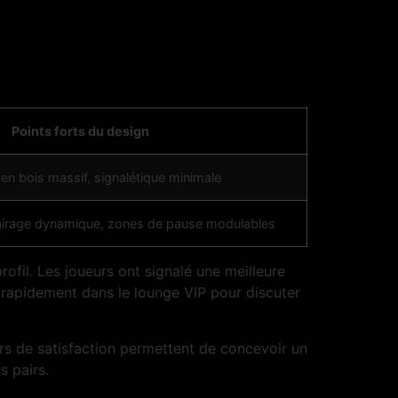
Points forts du design
 en bois massif, signalétique minimale
clairage dynamique, zones de pause modulables
ofil. Les joueurs ont signalé une meilleure
er rapidement dans le lounge VIP pour discuter
rs de satisfaction permettent de concevoir un
s pairs.