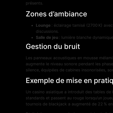
présents.
Zones d’ambiance
Lounge
: éclairage tamisé (2700 K) avec
discussions.
Salle de jeu
: lumière blanche dynamique, 
Gestion du bruit
Les panneaux acoustiques en mousse mélamine
augmente le niveau sonore pendant les phases 
silence, équipées de cabines insonorisées, son
Exemple de mise en pratiq
Un casino asiatique a introduit des tables de
standards et passent au rouge lorsqu’un joueu
tournois de blackjack a augmenté de 22 % en 