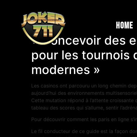
Home
« Concevoir des e
pour les tournois 
modernes »
Les casinos ont parcouru un long chemin depuis
aujourd’hui des environnements multisensorie
Cette mutation répond à l’attente croissante de
tableau des scores qui s’allume, sentir l’adrén
Pour découvrir comment les paris en ligne s’i
Le fil conducteur de ce guide est la façon don