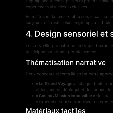
Digitalplace recense plusieurs projets similair
expériences visuelles exclusives.
En maîtrisant la lumière et le son, le casino
les joueurs à rester plus longtemps à la table.
4. Design sensoriel et 
Le storytelling transforme un simple tournoi 
participants à s’immerger pleinement.
Thématisation narrative
Deux concepts récents illustrent cette approc
« Le Grand Voyage »
: chaque table repr
et les joueurs débloquent des bonus de bi
« Casino : Mission Impossible »
: les par
d’expérience qui se traduisent en crédits
Matériaux tactiles