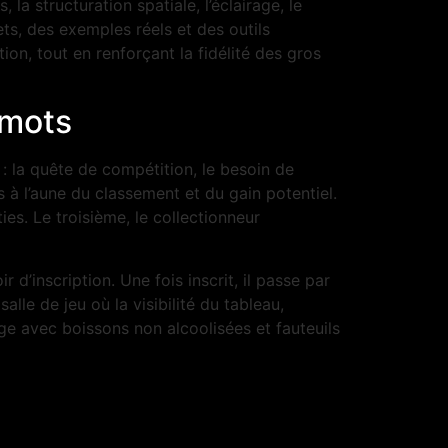
a structuration spatiale, l’éclairage, le
ets, des exemples réels et des outils
on, tout en renforçant la fidélité des gros
 mots
: la quête de compétition, le besoin de
s à l’aune du classement et du gain potentiel.
es. Le troisième, le collectionneur
 d’inscription. Une fois inscrit, il passe par
lle de jeu où la visibilité du tableau,
nge avec boissons non alcoolisées et fauteuils