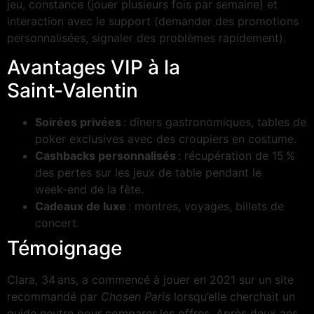
jeu, constance (jouer plusieurs fois par semaine) et
interaction avec le support (demander des promotions
personnalisées, signaler des problèmes rapidement).
Avantages VIP à la
Saint‑Valentin
Soirées privées
: dîners gastronomiques, tables de
poker exclusives avec des croupiers en costume.
Cashbacks personnalisés
: récupération de 15 %
des pertes sur les jeux de table pendant le
week‑end de la fête.
Cadeaux de luxe
: montres, voyages, billets de
concert.
Témoignage
Clara, 34 ans, a commencé à jouer en 2021 sur un site
recommandé par
Chosen Paris
lorsqu’elle cherchait un
guide neutre pour comparer les offres. Après deux ans