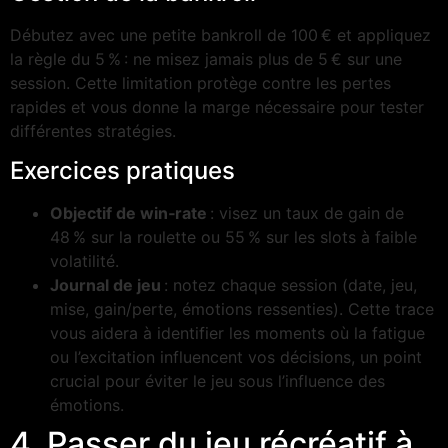
Débutez avec une petite bankroll de 100 € et appliquez
la règle du 5 % : ne misez jamais plus de 5 € sur une
session. Cette limitation protège contre les pertes
rapides et vous donne la marge nécessaire pour tester
différentes stratégies.
Exercices pratiques
Objectif de win‑rate
: visez un taux de gain de
48 % sur la roulette ou 55 % sur les slots à faible
volatilité.
Journal de jeu
: notez chaque session (date, jeu,
mise, gain/perte, émotions ressenties). Cette trace
vous aidera à identifier les moments où la fatigue
ou l’excitation influencent vos décisions, un point
crucial pour éviter le jeu sous l’influence des
émotions.
4. Passer du jeu récréatif à