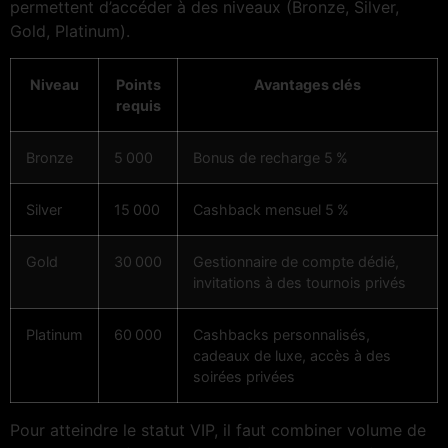
permettent d’accéder à des niveaux (Bronze, Silver,
Gold, Platinum).
Niveau
Points
Avantages clés
requis
Bronze
5 000
Bonus de recharge 5 %
Silver
15 000
Cashback mensuel 5 %
Gold
30 000
Gestionnaire de compte dédié,
invitations à des tournois privés
Platinum
60 000
Cashbacks personnalisés,
cadeaux de luxe, accès à des
soirées privées
Pour atteindre le statut VIP, il faut combiner volume de