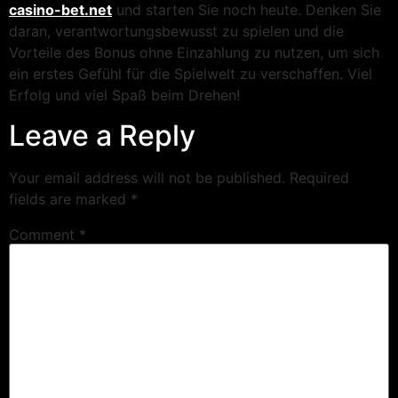
casino-bet.net
und starten Sie noch heute. Denken Sie
daran, verantwortungsbewusst zu spielen und die
Vorteile des Bonus ohne Einzahlung zu nutzen, um sich
ein erstes Gefühl für die Spielwelt zu verschaffen. Viel
Erfolg und viel Spaß beim Drehen!
Leave a Reply
Your email address will not be published.
Required
fields are marked
*
Comment
*