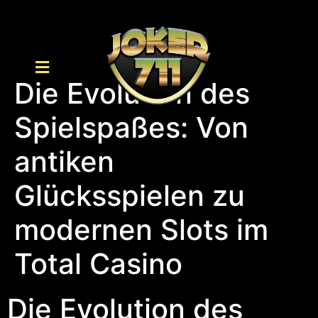
Die Evolution des
Spielspaßes: Von
antiken
Glücksspielen zu
modernen Slots im
Total Casino
Die Evolution des