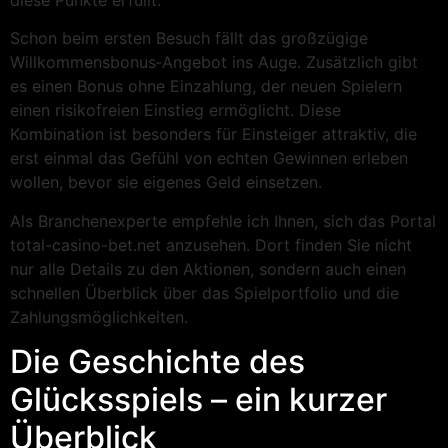
diese Punkte erfüllt.
Schon beim ersten Besuch fällt das großzügige
Willkommensbonus‑Angebot ins Auge. Zusätzlich gibt
es einen Bonus ohne Einzahlung, der neuen Spielern
einen risikofreien Einstieg ermöglicht. Diese
Kombination ist besonders für Einsteiger attraktiv, die
erst einmal das Gefühl von echten Gewinnen erleben
wollen, bevor sie eigenes Geld einsetzen.
Als Branchenexperte empfehle ich Ihnen, sich das Portal
total-casino-bet.net anzusehen. Dort finden Sie nicht
nur alle Details zu den Aktionen, sondern auch einen
schnellen Überblick über das Spielportfolio und die
Zahlungsmöglichkeiten.
Die Geschichte des
Glücksspiels – ein kurzer
Überblick