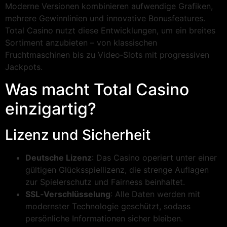
Moderne Versionen kombinieren aufwendige Grafiken,
mehrere Gewinnlinien und innovative Bonusfeatures.
Total Casino nutzt diese Entwicklungen, um ein breites
Sortiment anzubieten – von klassischen
Fruchtmaschinen bis zu Video‑Slots mit progressiven
Jackpots.
Was macht Total Casino
einzigartig?
Lizenz und Sicherheit
Deutsche Lizenz
: Das Casino operiert unter einer
gültigen Glücksspiellizenz, die strenge Auflagen
zur Spielerschutz und Fairness beinhaltet.
SSL‑Verschlüsselung
: Alle Daten werden mit
modernster Technologie geschützt, sodass
persönliche Informationen sicher bleiben.