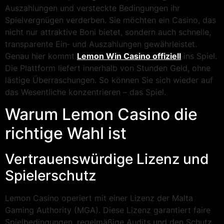
Auszahlungen und versteckte Bedingungen ihr
Spielvergnügen verderben. Sie möchten ein Casino, das
nicht nur attraktive Boni bietet, sondern auch schnelle,
transparente Ein‑ und Auszahlungen gewährleistet.
Genau hier kommt
Lemon Win Casino offiziell
ins Spiel.
Die Plattform liefert innerhalb von Stunden Geld, ohne
lästige Überraschungen. So können Sie sich wieder auf
das Wesentliche konzentrieren – das Spiel.
Warum Lemon Casino die
richtige Wahl ist
Vertrauenswürdige Lizenz und
Spielerschutz
Lemon Casino operiert mit einer Lizenz der Malta
Gaming Authority (MGA). Diese Lizenz garantiert faire
Spielbedingungen, regelmäßige Audits und den Schutz