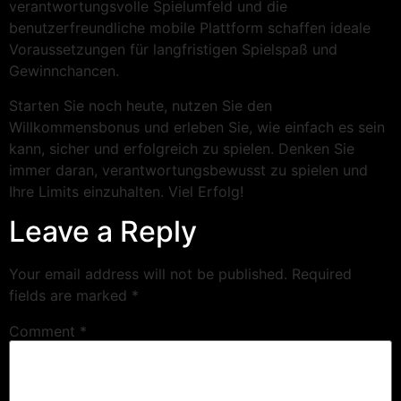
verantwortungsvolle Spielumfeld und die
benutzerfreundliche mobile Plattform schaffen ideale
Voraussetzungen für langfristigen Spielspaß und
Gewinnchancen.
Starten Sie noch heute, nutzen Sie den
Willkommensbonus und erleben Sie, wie einfach es sein
kann, sicher und erfolgreich zu spielen. Denken Sie
immer daran, verantwortungsbewusst zu spielen und
Ihre Limits einzuhalten. Viel Erfolg!
Leave a Reply
Your email address will not be published.
Required
fields are marked
*
Comment
*