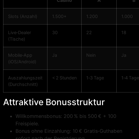
Casino
A
B
Slots (Anzahl)
1.500+
1.200
1.000
Live‑Dealer
30
22
18
(Tische)
Mobile‑App
Ja
Nein
Ja
(iOS/Android)
Auszahlungszeit
< 2 Stunden
1‑3 Tage
1‑4 Tage
(Durchschnitt)
Attraktive Bonusstruktur
Willkommensbonus: 200 % bis 500 € + 100
Freispiele.
Bonus ohne Einzahlung: 10 € Gratis‑Guthaben
sofort nach der Registrierung.