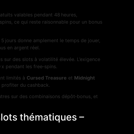
ratuits valables pendant 48 heures,
‑spins, ce qui reste raisonnable pour un bonus
e 5 jours donne amplement le temps de jouer,
us en argent réel.
 sur des slots à volatilité élevée. L’exigence
0 x pendant les free‑spins.
nt limités à
Cursed Treasure
et
Midnight
 profiter du cashback.
’autres sur des combinaisons dépôt‑bonus, et
 slots thématiques –