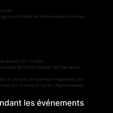
pparaît.
s gains sont libres de toute exigence de mise
er jusqu’à 50 x la mise.
 maximale de 0,25 € pendant les free‑spins.
tentiel de jackpot de Nightmare Nightmare, en
frant aux novices un terrain d’apprentissage
pendant les événements