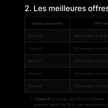
2. Les meilleures offr
Casino (anonyme)
Offre de
Casino A
20 free‑spins + 10 €
Casino B
30 free‑spins sans d
Casino C
15 free‑spins + 5 € 
Casino D
25 free‑spins pour l
Casino E
10 free‑spins + 15 €
Casino A
propose une offre combinée : le
premier dépôt de 10 €. Les deux bonus p