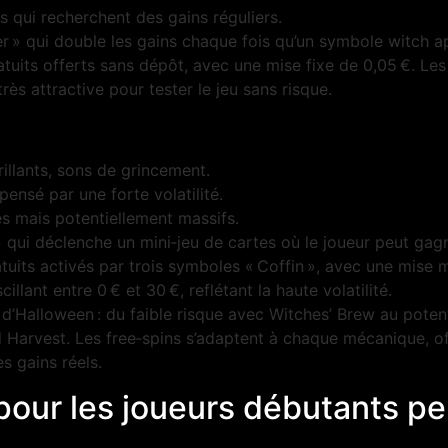
ts qui recherchent des gains réguliers.
ier » qui double les gains chaque fois qu’un symbole witch a
atuits offerts sans dépôt, avec une mise fixe de 0,05 €. Le
rès attractive pour tester le jeu sans risque.
illants, sons de grincement.
pensé par une forte volatilité.
es mais potentiellement massifs.
» qui déclenche un mini‑jeu de cartes où le joueur peut gagn
atuits activés par trois symboles « Coffin », avec une mise
llant entre 0 € et 30 €, reflétant la haute volatilité.
lots d’Halloween : du faible risque avec Witches’ Brew au po
 Harvest. Les free‑spins s’adaptent à chaque mécanique, of
s gains réels.
 pour les joueurs débutants 