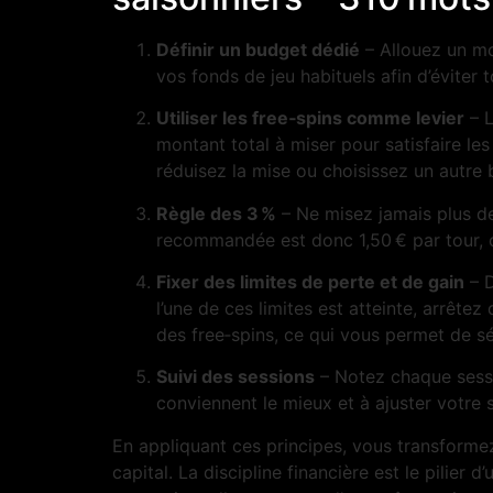
Définir un budget dédié
– Allouez un mo
vos fonds de jeu habituels afin d’éviter
Utiliser les free‑spins comme levier
– L
montant total à miser pour satisfaire les
réduisez la mise ou choisissez un autre 
Règle des 3 %
– Ne misez jamais plus de
recommandée est donc 1,50 € par tour, ce
Fixer des limites de perte et de gain
– D
l’une de ces limites est atteinte, arrêtez
des free‑spins, ce qui vous permet de s
Suivi des sessions
– Notez chaque sessio
conviennent le mieux et à ajuster votre 
En appliquant ces principes, vous transformez
capital. La discipline financière est le pilier