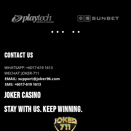
contact us
WHATSAPP: +6017-619 1613
WECHAT: JOKER-711
EMAIL: support@joker96.com
SMS: +6017-619 1613
JOKER CASINO
STAY WITH US. KEEP WINNING.