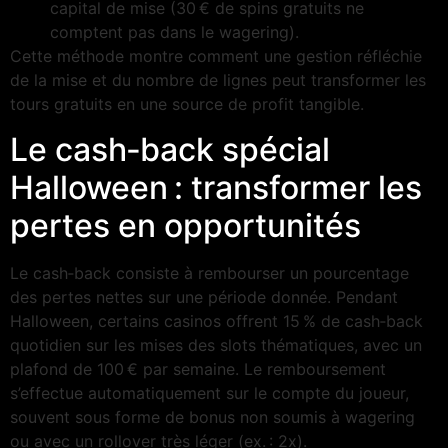
capital de mise (30 € de spins gratuits ne
comptent pas dans le wagering).
Cette méthode montre comment une gestion réfléchie
de la mise et du nombre de lignes peut transformer les
tours gratuits en une source de profit tangible.
Le cash‑back spécial
Halloween : transformer les
pertes en opportunités
Le cash‑back consiste à rembourser un pourcentage
des pertes nettes sur une période donnée. Pendant
Halloween, certains casinos offrent 15 % de cash‑back
quotidien sur les mises des slots thématiques, avec un
plafond de 100 € par semaine. Le remboursement
s’effectue automatiquement sur le compte du joueur,
souvent sous forme de bonus non soumis à wagering
ou avec un rollover très léger (ex. : 2x).