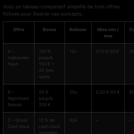
Voici un tableau comparatif simplifié de trois offres
fictives pour illustrer ces concepts :
Offre
Bonus
Rollover
Mise min /
Co
max
A –
100 %
12x
0,10 €/20 €
10
Halloween
jusqu’à
Flash
150 € +
20 free
spins
B –
50 %
20x
0,20 €/50 €
8
Nightmare
jusqu’à
Reload
200 €
C – Ghost
15 % de
N/A
–
–
Cash‑back
cash‑back
quotidien