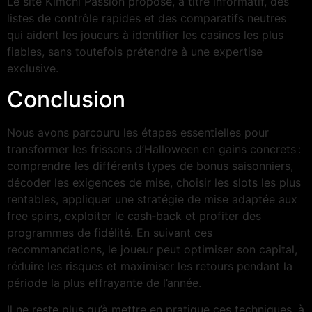
Le site Kimchi Passion propose, à titre informatif, des
listes de contrôle rapides et des comparatifs neutres
qui aident les joueurs à identifier les casinos les plus
fiables, sans toutefois prétendre à une expertise
exclusive.
Conclusion
Nous avons parcouru les étapes essentielles pour
transformer les frissons d’Halloween en gains concrets :
comprendre les différents types de bonus saisonniers,
décoder les exigences de mise, choisir les slots les plus
rentables, appliquer une stratégie de mise adaptée aux
free spins, exploiter le cash‑back et profiter des
programmes de fidélité. En suivant ces
recommandations, le joueur peut optimiser son capital,
réduire les risques et maximiser les retours pendant la
période la plus effrayante de l’année.
Il ne reste plus qu’à mettre en pratique ces techniques, à