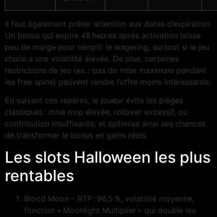
Il faut également prêter attention aux dates d’expiration.
Un bonus qui expire 48 heures après activation laisse
peu de marge pour remplir le wagering, surtout si le jeu
choisi a une volatilité élevée. De plus, certaines
restrictions de jeu (ex. : pas de mise maximale pendant
les free spins) peuvent rendre l’offre moins intéressante.
En suivant ces repères, le joueur évite les pièges
classiques : mise trop élevée, rollover excessif, ou
contribution insuffisante, et optimise ainsi ses chances
de transformer le bonus en gains réels.
Les slots Halloween les plus
rentables
Blood Moon – RTP : 96,5 %, volatilité moyenne,
fonction « Moonlight Multiplier » qui double les