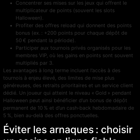
Concentrer ses mises sur les jeux qui offrent le
multiplicateur de points (souvent les slots
Halloween).
Profiter des offres reload qui donnent des points
bonus (ex. : +200 points pour chaque dépôt de
50 € pendant la période).
Participer aux tournois privés organisés pour les
membres VIP, où les gains en points sont souvent
multipliés par 3.
Les avantages à long terme incluent l’accès à des
tournois à enjeu élevé, des limites de mise plus
généreuses, des retraits prioritaires et un service client
dédié. Un joueur qui atteint le niveau « Gold » pendant
Halloween peut ainsi bénéficier d’un bonus de dépôt
permanent de 10 % et d’un cash‑back hebdomadaire de
5 %, bien au‑delà des offres ponctuelles.
Éviter les arnaques : choisir