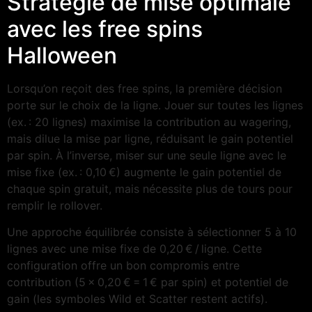
Stratégie de mise optimale
avec les free spins
Halloween
Lorsqu’on reçoit des free spins, la première décision
porte sur le choix de la ligne. Jouer sur toutes les lignes
(ex. : 20 lignes) maximise la contribution au wagering,
mais dilue la mise par ligne, réduisant le gain potentiel
par spin. À l’inverse, miser sur une seule ligne avec le
mise fixe (ex. : 0,10 €) augmente le gain potentiel de
chaque spin gratuit, mais nécessite plus de tours pour
remplir le rollover.
Une approche équilibrée consiste à sélectionner 5 à 10
lignes avec une mise fixe de 0,20 € / ligne. Cette
configuration offre un bon compromis entre
contribution (5 × 0,20 € = 1 € par spin) et potentiel de
gain (les symboles Wild et Scatter restent actifs).