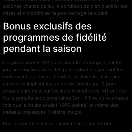
seconde chance de jeu, à condition de bien planifier les
mises afin d’optimiser le pourcentage récupéré.
Bonus exclusifs des
programmes de fidélité
pendant la saison
Les programmes VIP ou de loyauté récompensent les
joueurs réguliers avec des points doublés pendant les
événements spéciaux. Pendant Halloween, plusieurs
casinos multiplient les points de fidélité par 2 pour
chaque euro misé sur les slots thématiques, offrent des
tours gratuits supplémentaires (ex. : 5 free spins chaque
fois que le joueur atteint 1 000 points) et même des
cadeaux physiques (t-shirts, mugs).
Pour gravir les niveaux rapidement, le joueur doit :