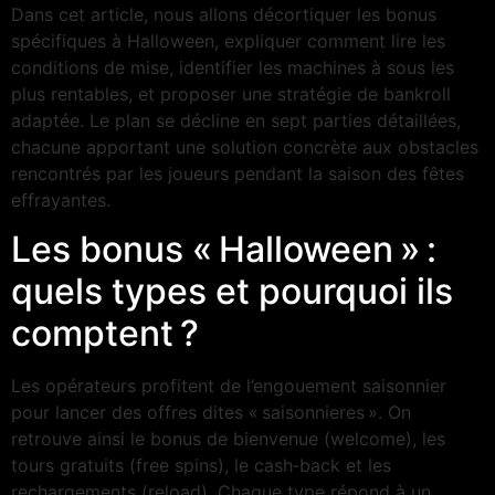
Dans cet article, nous allons décortiquer les bonus
spécifiques à Halloween, expliquer comment lire les
conditions de mise, identifier les machines à sous les
plus rentables, et proposer une stratégie de bankroll
adaptée. Le plan se décline en sept parties détaillées,
chacune apportant une solution concrète aux obstacles
rencontrés par les joueurs pendant la saison des fêtes
effrayantes.
Les bonus « Halloween » :
quels types et pourquoi ils
comptent ?
Les opérateurs profitent de l’engouement saisonnier
pour lancer des offres dites « saisonnieres ». On
retrouve ainsi le bonus de bienvenue (welcome), les
tours gratuits (free spins), le cash‑back et les
rechargements (reload). Chaque type répond à un