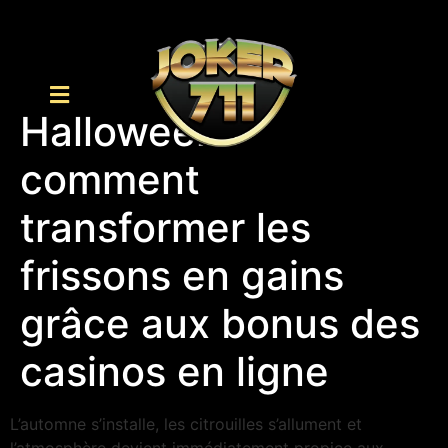
Halloween :
comment
transformer les
frissons en gains
grâce aux bonus des
casinos en ligne
L’automne s’installe, les citrouilles s’allument et