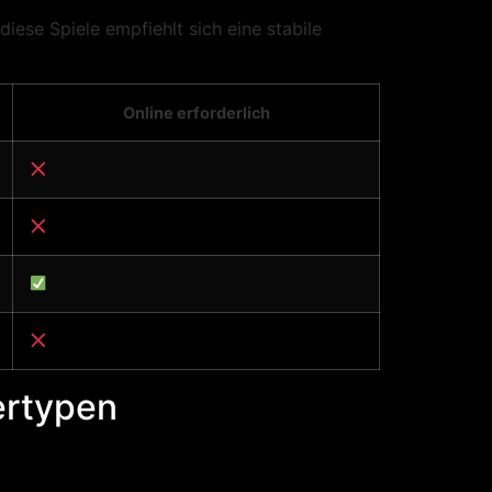
diese Spiele empfiehlt sich eine stabile
Online erforderlich
ertypen