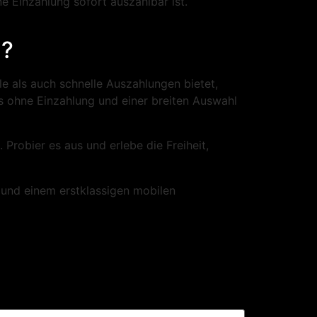
e Einzahlung sofort auszahlbar ist.
h?
le als auch schnelle Auszahlungen bietet,
s ohne Einzahlung und einer breiten Auswahl
. Probier es aus und erlebe die Freiheit,
 und einem erstklassigen mobilen