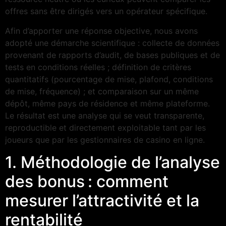
offres sans être dirigés vers un opérateur spécifique.
Afin d’apporter une réponse objective, nous avons
adopté une démarche scientifique : collecte de données
provenant de rapports d’audit, de bases publiques et de
tests en conditions réelles ; définition de critères
quantitatifs (pourcentage de mise, plafond, conditions
de mise, fréquence) ; et comparaison sur un même
dépôt, même pays de résidence et même plateforme.
Le résultat est une analyse qui se veut transparente,
reproductible et directement exploitable tant par les
joueurs que par les gestionnaires de casino en ligne.
1. Méthodologie de l’analyse
des bonus : comment
mesurer l’attractivité et la
rentabilité