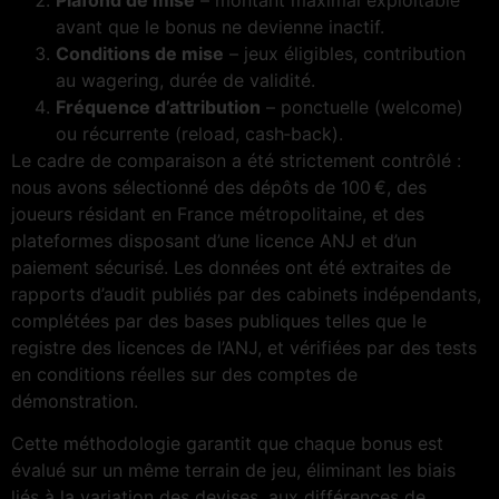
avant que le bonus ne devienne inactif.
Conditions de mise
– jeux éligibles, contribution
au wagering, durée de validité.
Fréquence d’attribution
– ponctuelle (welcome)
ou récurrente (reload, cash‑back).
Le cadre de comparaison a été strictement contrôlé :
nous avons sélectionné des dépôts de 100 €, des
joueurs résidant en France métropolitaine, et des
plateformes disposant d’une licence ANJ et d’un
paiement sécurisé. Les données ont été extraites de
rapports d’audit publiés par des cabinets indépendants,
complétées par des bases publiques telles que le
registre des licences de l’ANJ, et vérifiées par des tests
en conditions réelles sur des comptes de
démonstration.
Cette méthodologie garantit que chaque bonus est
évalué sur un même terrain de jeu, éliminant les biais
liés à la variation des devises, aux différences de