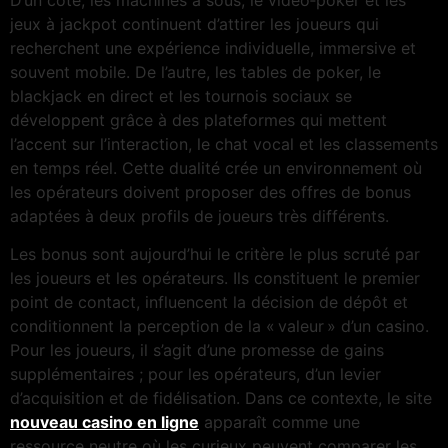
D’un côté, les machines à sous, le video‑poker et les
jeux à jackpot continuent d’attirer les joueurs qui
recherchent une expérience individuelle, immersive et
souvent mobile. De l’autre, les tables de poker, le
blackjack en direct et les tournois sociaux se
développent grâce à des plateformes qui mettent
l’accent sur l’interaction, le chat vocal et les classements
en temps réel. Cette dualité crée un environnement où
les opérateurs doivent proposer des offres de bonus
adaptées à deux profils de joueurs très différents.
Les bonus sont aujourd’hui le critère le plus scruté par
les joueurs et les opérateurs. Ils constituent le premier
point de contact, influencent la décision de dépôt et
conditionnent la perception de la « valeur » d’un casino.
Pour les joueurs, il s’agit d’une promesse de gains
supplémentaires ; pour les opérateurs, d’un levier
d’acquisition et de fidélisation. Dans ce contexte, le site
nouveau casino en ligne
apparaît comme une
ressource neutre où les curieux peuvent comparer les