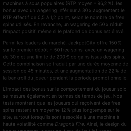
machines à sous populaires (RTP moyen = 96,2 %), les
bonus avec un wagering inférieur à 30 x augmentent le
RTP effectif de 0,5 à 1,2 point, selon le nombre de free
spins utilisés. En revanche, un wagering de 50 x réduit
l’impact positif, même si le plafond de bonus est élevé.
Parmi les leaders du marché, JackpotCity offre 150 %
sur le premier dépôt + 50 free spins, avec un wagering
de 30 x et une limite de 200 € de gains issus des spins.
Cette combinaison se traduit par une durée moyenne de
session de 45 minutes, et une augmentation de 22 % de
la bankroll du joueur pendant la période promotionnelle.
L’impact des bonus sur le comportement du joueur solo
se mesure également en termes de temps de jeu. Nos
tests montrent que les joueurs qui reçoivent des free
spins restent en moyenne 12 % plus longtemps sur le
site, surtout lorsqu’ils sont associés à une machine à
haute volatilité comme
Dragon’s Fire
. Ainsi, le design du
bonus (montant, wagering, type de jeu) influence