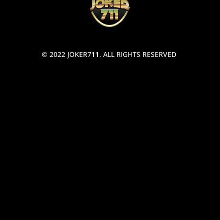
© 2022 JOKER711. ALL RIGHTS RESERVED