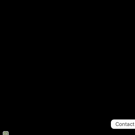
Contact