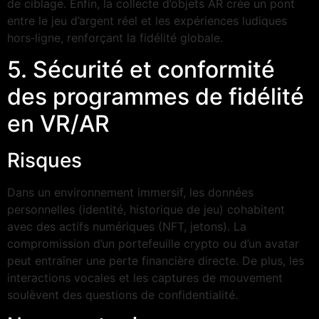
de ciblage. Enfin, la collecte d’objets AR crée un pont
entre le jeu d’argent réel et les expériences ludiques
hors‑ligne, renforçant la fidélité globale.
5. Sécurité et conformité
des programmes de fidélité
en VR/AR
Risques
Dans un environnement immersif, les données
personnelles (identité, historique de jeu) cohabitent
avec des actifs numériques (NFT, jetons). La
compromission d’un portefeuille crypto ou d’un avatar
peut entraîner une perte financière directe. De plus, les
interactions vocales et les captures de mouvement
soulèvent des questions de confidentialité.