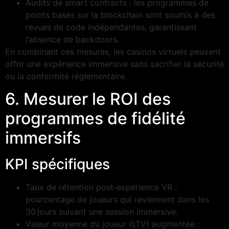
Audits de smart contracts : les programmes de
points basés sur la blockchain sont soumis à des
revues de code indépendantes, garantissant
l’absence de backdoors.
En combinant ces mesures, les casinos virtuels peuvent
offrir une expérience immersive sans sacrifier la sécurité
ou la conformité réglementaire.
6. Mesurer le ROI des
programmes de fidélité
immersifs
KPI spécifiques
Taux de rétention post‑expérience VR :
pourcentage de joueurs qui reviennent dans les
30 jours suivant une session immersive.
Valeur moyenne du joueur (LTV) augmentée :