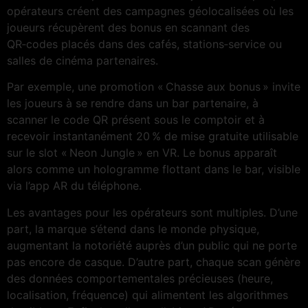
opérateurs créent des campagnes géolocalisées où les
joueurs récupèrent des bonus en scannant des
QR‑codes placés dans des cafés, stations‑service ou
salles de cinéma partenaires.
Par exemple, une promotion « Chasse aux bonus » invite
les joueurs à se rendre dans un bar partenaire, à
scanner le code QR présent sous le comptoir et à
recevoir instantanément 20 % de mise gratuite utilisable
sur le slot « Neon Jungle » en VR. Le bonus apparaît
alors comme un hologramme flottant dans le bar, visible
via l’app AR du téléphone.
Les avantages pour les opérateurs sont multiples. D’une
part, la marque s’étend dans le monde physique,
augmentant la notoriété auprès d’un public qui ne porte
pas encore de casque. D’autre part, chaque scan génère
des données comportementales précieuses (heure,
localisation, fréquence) qui alimentent les algorithmes