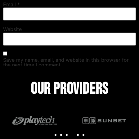
Email
*
Website
Save my name, email, and website in this browser for
the next time I comment.
OUR PROVIDERS