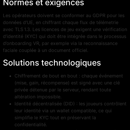
Normes et exigences
Les opérateurs doivent se conformer au GDPR pour les
données d’UE, en chiffrant chaque flux de télémetrie
avec TLS 1.3. Les licences de jeu exigent une vérification
d’identité (KYC) qui doit être intégrée dans le processus
d’onboarding VR, par exemple via la reconnaissance
faciale couplée à un document officiel.
Solutions technologiques
Chiffrement de bout en bout : chaque événement
(mise, gain, récompense) est signé avec une clé
privée détenue par le serveur, rendant toute
altération impossible.
Identité décentralisée (DID) : les joueurs contrôlent
leur identité via un wallet compatible, ce qui
simplifie le KYC tout en préservant la
confidentialité.