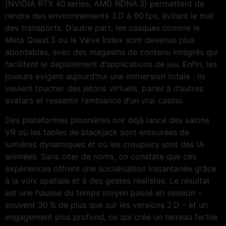
(NVIDIA RTX 40 series, AMD RDNA 3) permettent de
rendre des environnements 3 D à 90 fps, évitant le mal
des transports. D’autre part, les casques comme le
Meta Quest 3 ou le Valve Index sont devenus plus
abordables, avec des magasins de contenu intégrés qui
facilitent le déploiement d’applications de jeu. Enfin, les
joueurs exigent aujourd’hui une immersion totale : ils
veulent toucher des jetons virtuels, parler à d’autres
avatars et ressentir l’ambiance d’un vrai casino.
Des plateformes pionnières ont déjà lancé des salons
VR où les tables de blackjack sont entourées de
lumières dynamiques et où les croupiers sont des IA
animées. Sans citer de noms, on constate que ces
expériences offrent une socialisation instantanée grâce
à la voix spatiale et à des gestes réalistes. Le résultat
est une hausse du temps moyen passé en session –
souvent 30 % de plus que sur les versions 2 D – et un
engagement plus profond, ce qui crée un terreau fertile