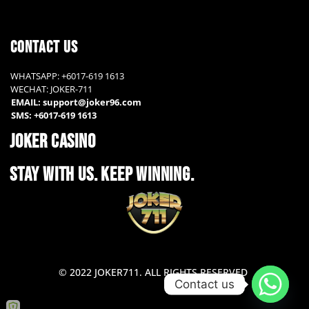
contact us
WHATSAPP: +6017-619 1613
WECHAT: JOKER-711
EMAIL: support@joker96.com
SMS: +6017-619 1613
JOKER CASINO
STAY WITH US. KEEP WINNING.
© 2022 JOKER711. ALL RIGHTS RESERVED
Contact us