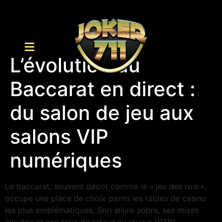
L’évolution du
Baccarat en direct :
du salon de jeu aux
salons VIP
numériques
Le baccarat, souvent décrit comme le « jeu des rois »,
occupe une place de choix parmi les tables de casino
les plus emblématiques. Son allure sobre, ses mises