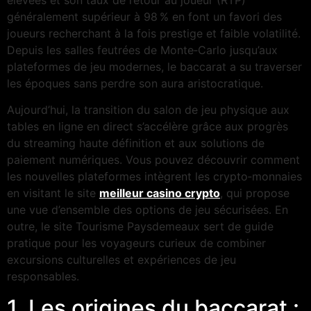
élevées et son taux de retour au joueur (RTP)
généralement supérieur à 98 % en font un favori des
joueurs recherchant à la fois prestige et faible volatilité.
Depuis les salles feutrées de Monte‑Carlo jusqu’aux
plateformes de jeu modernes, le baccarat a su traverser
les époques sans perdre son aura aristocratique.
Aujourd’hui, la transition du salon de jeu physique aux
tables en ligne en direct s’accélère grâce aux progrès
du streaming haute définition et aux solutions de
paiement numériques. Vous pouvez découvrir comment
les nouvelles plateformes intègrent les crypto‑monnaies
en visitant le site
meilleur casino crypto
, qui propose
une vue d’ensemble des options de jeu sécurisées. En
outre, le site Tourisme Paysdemeaux sert de guide
pratique pour les voyageurs curieux de combiner
excursions culturelles et expériences de jeu
responsables.
1. Les origines du baccarat :