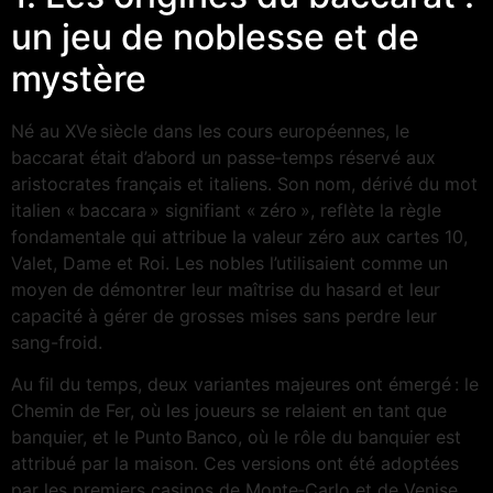
un jeu de noblesse et de
mystère
Né au XVe siècle dans les cours européennes, le
baccarat était d’abord un passe‑temps réservé aux
aristocrates français et italiens. Son nom, dérivé du mot
italien « baccara » signifiant « zéro », reflète la règle
fondamentale qui attribue la valeur zéro aux cartes 10,
Valet, Dame et Roi. Les nobles l’utilisaient comme un
moyen de démontrer leur maîtrise du hasard et leur
capacité à gérer de grosses mises sans perdre leur
sang-froid.
Au fil du temps, deux variantes majeures ont émergé : le
Chemin de Fer, où les joueurs se relaient en tant que
banquier, et le Punto Banco, où le rôle du banquier est
attribué par la maison. Ces versions ont été adoptées
par les premiers casinos de Monte‑Carlo et de Venise,