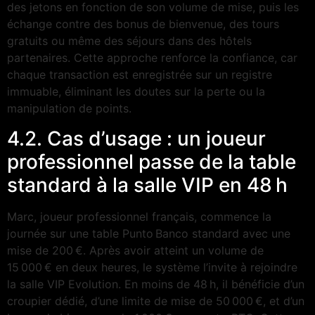
des jetons en fonction de son volume de mise, puis les
échange contre des bonus de bienvenue, des tours
gratuits ou même des séjours dans des hôtels
partenaires. Cette approche renforce la confiance, car
chaque transaction est enregistrée sur un registre
immuable, éliminant les doutes sur la perte ou la
manipulation de points.
4.2. Cas d’usage : un joueur
professionnel passe de la table
standard à la salle VIP en 48 h
Marc, joueur professionnel français, commence la
journée sur une table Punto Banco standard avec une
mise de 200 €. Après avoir atteint un volume de
15 000 € en deux heures, le système l’invite à rejoindre
la salle VIP Evolution. En moins de 48 h, il bénéficie d’un
croupier dédié, d’une limite de mise de 50 000 €, et d’un