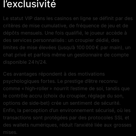
l’exclusivité
Le statut VIP dans les casinos en ligne se définit par des
critères de mise cumulative, de fréquence de jeu et de
dépôts mensuels. Une fois qualifié, le joueur accède à
des services personnalisés : un croupier dédié, des
limites de mise élevées (jusqu’à 100 000 € par main), un
chat privé et parfois même un gestionnaire de compte
disponible 24 h/24.
Ces avantages répondent à des motivations
psychologiques fortes. Le prestige d’être reconnu
comme « high‑roller » nourrit l’estime de soi, tandis que
le contrôle accru (choix du croupier, réglage du son,
options de side‑bet) crée un sentiment de sécurité.
Enfin, la perception d’un environnement sécurisé, où les
transactions sont protégées par des protocoles SSL et
des wallets numériques, réduit l’anxiété liée aux grosses
mises.