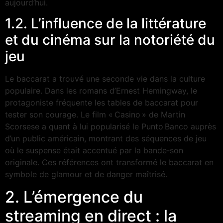
aujourd’hui.
1.2. L’influence de la littérature
et du cinéma sur la notoriété du
jeu
Le baccarat a trouvé une seconde vie dans la culture
populaire. Dans les romans d’Ernest Hemingway, le
protagoniste fréquente les tables de baccarat pour
tester son courage. Le film « Casino » de Martin
Scorsese a quant à lui popularisé le Punto Banco auprès
d’un public américain, montrant des séquences de jeu
où le suspense était accentué par la bande‑son
originale. Ces références ont transformé le baccarat en
symbole de glamour et de danger maîtrisé.
2. L’émergence du
streaming en direct : la