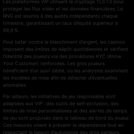
Les plateformes VIP utilisent le cryptage TLS 1.3 pour
protéger les flux vidéo et les données financières. Le
RNG est soumis à des audits indépendants chaque
trimestre, garantissant un taux d’équité supérieur à
99,9 %.
Pour lutter contre le blanchiment d’argent, les casinos
imposent des limites de dépôt quotidiennes et vérifient
l’identité des joueurs via des procédures KYC (Know
Your Customer) renforcées. Les gros joueurs
bénéficient d’un suivi dédié, où les analystes examinent
les modèles de mise afin de détecter d’éventuelles
anomalies.
Par ailleurs, les initiatives de jeu responsable sont
adaptées aux VIP : des outils de self‑exclusion, des
limites de mise personnalisées et des alertes de temps
de jeu sont proposés dans le tableau de bord du joueur.
Ces mesures visent à prévenir la dépendance tout en
respectant le besoin d’autonomie des gros parieurs.