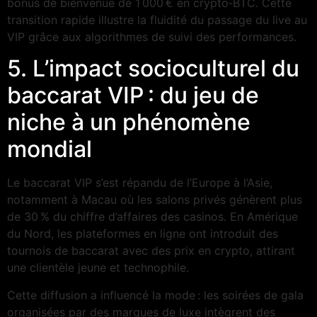
bonus de bienvenue de 1 000 € en crypto‑BTC. Cette
transition rapide illustre la fluidité du passage du live au
VIP grâce aux algorithmes de suivi des performances.
5. L’impact socioculturel du
baccarat VIP : du jeu de
niche à un phénomène
mondial
Le baccarat VIP s’est répandu de l’Europe à l’Asie,
notamment à Macau où les salons privés génèrent plus
de 30 % du chiffre d’affaires des casinos. En Amérique
du Nord, les plateformes en ligne ont introduit des
tournois de baccarat avec des prix en crypto, attirant
une clientèle jeune et technophile.
Cette diffusion a influencé la mode : les soirées de gala
organisées par des marques de luxe intègrent des