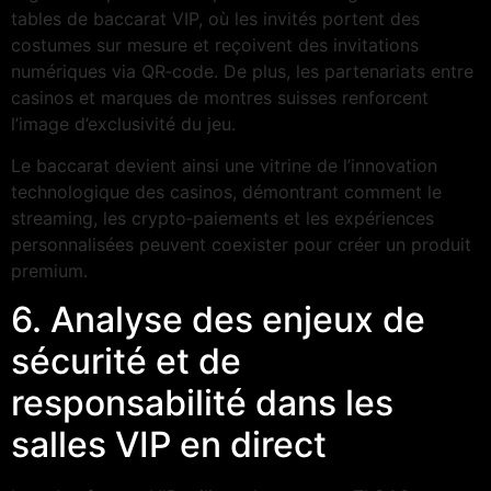
tables de baccarat VIP, où les invités portent des
costumes sur mesure et reçoivent des invitations
numériques via QR‑code. De plus, les partenariats entre
casinos et marques de montres suisses renforcent
l’image d’exclusivité du jeu.
Le baccarat devient ainsi une vitrine de l’innovation
technologique des casinos, démontrant comment le
streaming, les crypto‑paiements et les expériences
personnalisées peuvent coexister pour créer un produit
premium.
6. Analyse des enjeux de
sécurité et de
responsabilité dans les
salles VIP en direct