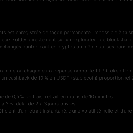
nts est enregistrée de façon permanente, impossible à falsif
er leurs soldes directement sur un explorateur de blockchain.
re échangés contre d’autres cryptos ou même utilisés dans de
gramme où chaque euro dépensé rapporte 1 TP (Token Point
 un cashback de 10 % en USDT (stablecoin) proportionnel à
de 0,5 % de frais, retrait en moins de 10 minutes.
 à 3 %, délai de 2 à 3 jours ouvrés.
icient d’un retrait instantané, d’une volatilité nulle et d’un