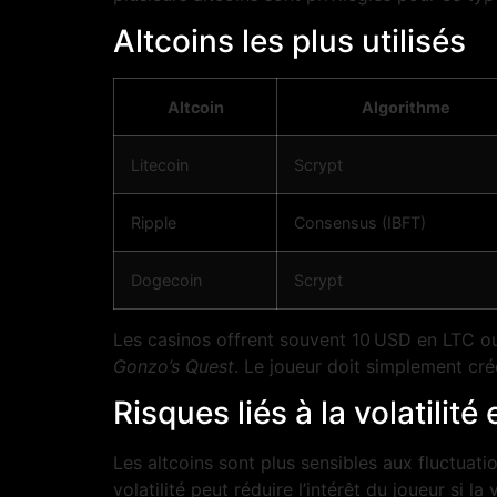
Altcoins les plus utilisés
Altcoin
Algorithme
Litecoin
Scrypt
Ripple
Consensus (IBFT)
Dogecoin
Scrypt
Les casinos offrent souvent 10 USD en LTC 
Gonzo’s Quest
. Le joueur doit simplement crée
Risques liés à la volatilit
Les altcoins sont plus sensibles aux fluctuati
volatilité peut réduire l’intérêt du joueur si 