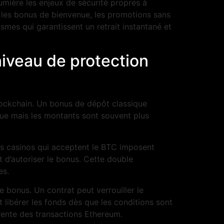
umière les enjeux de sécurité propres à
 les bonus de bienvenue, les promotions sans
ismes qui garantissent un retrait instantané et
niveau de protection
lockchain. Un bonus de dépôt classique
que mais les montants sont souvent plus
Les casinos qui acceptent le BTC imposent
d’autoriser le bonus. Cette double
es.
e bonus. Un contrat peut verrouiller le
libérer les fonds dès que les conditions sont
érente des transactions Ethereum.