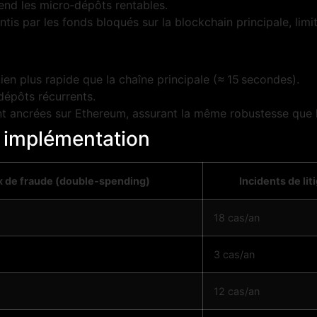
rend les micro‑dépôts rentables.
ntis par les fonds bloqués sur la blockchain principale, lim
en plus rapide que la chaîne principale (≈ 15 secondes).
 dépôts récurrents.
ent ancrées sur Ethereum, assurant la même robustesse que l
 implémentation
 de fraude (double‑spending)
Incidents de lit
18 cas/an
3 cas/an
12 cas/an