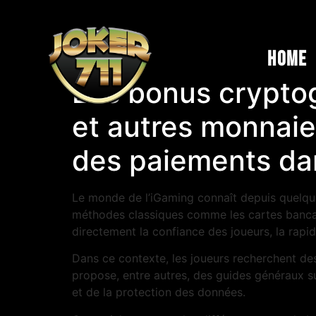
Home
Les bonus crypto
et autres monnaie
des paiements dan
Le monde de l’iGaming connaît depuis quelqu
méthodes classiques comme les cartes bancaire
directement la confiance des joueurs, la rapid
Dans ce contexte, les joueurs recherchent des 
propose, entre autres, des guides généraux su
et de la protection des données.