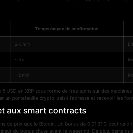
Temps moyen de confirmation
2‑3 min
Él
< 5 s
Mo
1‑2 min
Mo
ou 5 USD en XRP sous forme de free‑spins sur des machine
r un portefeuille crypto, saisir l’adresse et recevoir les fo
é et aux smart contracts
ons de prix que le Bitcoin. Un bonus de 0,01 BTC peut valoi
la valeur du bonus chute avant le wagering. De plus, certains