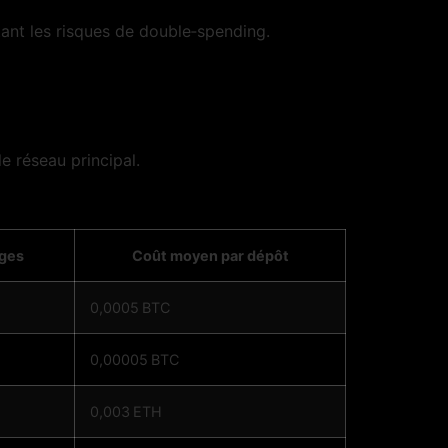
itant les risques de double‑spending.
e réseau principal.
iges
Coût moyen par dépôt
0,0005 BTC
0,00005 BTC
0,003 ETH