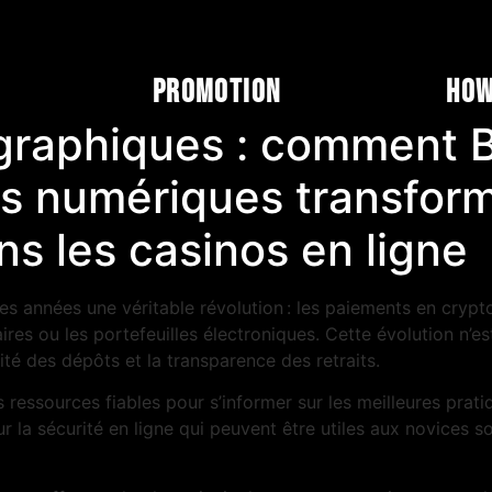
Promotion
How
graphiques : comment B
s numériques transform
s les casinos en ligne
es années une véritable révolution : les paiements en cry
s ou les portefeuilles électroniques. Cette évolution n’es
ité des dépôts et la transparence des retraits.
ressources fiables pour s’informer sur les meilleures pratiq
r la sécurité en ligne qui peuvent être utiles aux novices