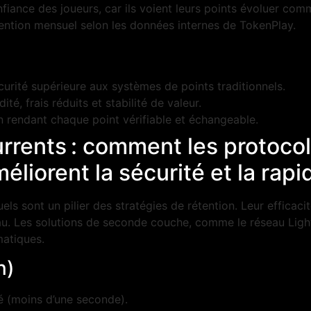
nce des joueurs, car ils voient leurs points évoluer comme 
tention mensuel selon les données internes de TokenPlay.
urité supérieure aux systèmes de points traditionnels.
é, frais réduits et stabilité de valeur.
en rendant chaque point vérifiable et échangeable.
urrents : comment les protoco
éliorent la sécurité et la rapi
 sont un pilier des stratégies de rétention. Leur efficac
eau. Les solutions de seconde couche, comme le réseau Ligh
matiques.
n)
é (moins d’une seconde).