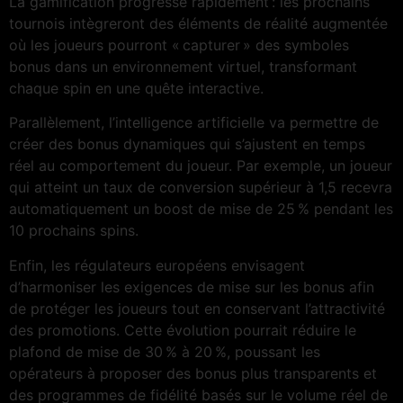
La gamification progresse rapidement : les prochains
tournois intègreront des éléments de réalité augmentée
où les joueurs pourront « capturer » des symboles
bonus dans un environnement virtuel, transformant
chaque spin en une quête interactive.
Parallèlement, l’intelligence artificielle va permettre de
créer des bonus dynamiques qui s’ajustent en temps
réel au comportement du joueur. Par exemple, un joueur
qui atteint un taux de conversion supérieur à 1,5 recevra
automatiquement un boost de mise de 25 % pendant les
10 prochains spins.
Enfin, les régulateurs européens envisagent
d’harmoniser les exigences de mise sur les bonus afin
de protéger les joueurs tout en conservant l’attractivité
des promotions. Cette évolution pourrait réduire le
plafond de mise de 30 % à 20 %, poussant les
opérateurs à proposer des bonus plus transparents et
des programmes de fidélité basés sur le volume réel de