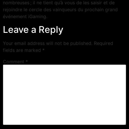
nombreuses ; il ne tient qu’à vous de les saisir et de
rejoindre le cercle des vainqueurs du prochain grand
événement iGaming.
Leave a Reply
Your email address will not be published.
Required
fields are marked
*
Comment
*