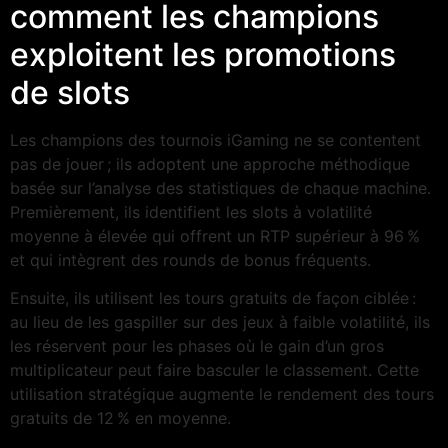
comment les champions
exploitent les promotions
de slots
Les champions des tournois iGaming ne se contentent
pas de jouer ; ils adoptent une approche méthodique
basée sur l’analyse des statistiques de chaque machine.
Premièrement, ils identifient les slots à volatilité
moyenne à élevée qui offrent un RTP supérieur à 96 %
et qui intègrent des rounds de bonus fréquents.
Ensuite, ils utilisent les tours gratuits de façon ciblée :
au lieu de les gaspiller sur des jeux à faible volatilité, ils
les réservent pour les phases où le gain d’un gros
multiplicateur peut faire basculer le classement. Cette
utilisation stratégique augmente le rendement des tours
gratuits de 12 % en moyenne.