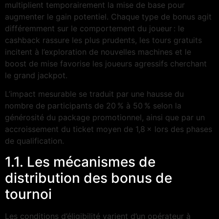
multiplient temporairement la mise de base pour
augmenter le gain potentiel. Chaque type de bonus agit
différemment sur le comportement du joueur : le
cashback rassure les plus prudents, les tours gratuits
incitent à l’exploration de nouvelles machines et le
boost de mise favorise les joueurs agressifs cherchant
le grand jackpot.
L’impact mesurable se traduit par une hausse du
nombre de participants de 20 % à 50 % selon la
générosité du package promotionnel, ainsi que par un
accroissement du ticket moyen de 1,8 × lors des phases
de qualification.
1.1. Les mécanismes de
distribution des bonus de
tournoi
Les conditions d’éligibilité varient d’un opérateur à