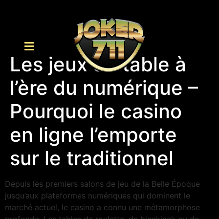
Les jeux de table à
l’ère du numérique –
Pourquoi le casino
en ligne l’emporte
sur le traditionnel
Depuis les premiers salons de jeu de la Belle Époque
jusqu’aux plateformes numériques qui dominent le
marché actuel, le casino a connu une métamorphose