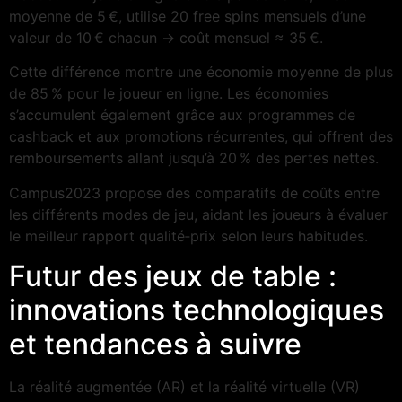
moyenne de 5 €, utilise 20 free spins mensuels d’une
valeur de 10 € chacun → coût mensuel ≈ 35 €.
Cette différence montre une économie moyenne de plus
de 85 % pour le joueur en ligne. Les économies
s’accumulent également grâce aux programmes de
cashback et aux promotions récurrentes, qui offrent des
remboursements allant jusqu’à 20 % des pertes nettes.
Campus2023 propose des comparatifs de coûts entre
les différents modes de jeu, aidant les joueurs à évaluer
le meilleur rapport qualité‑prix selon leurs habitudes.
Futur des jeux de table :
innovations technologiques
et tendances à suivre
La réalité augmentée (AR) et la réalité virtuelle (VR)