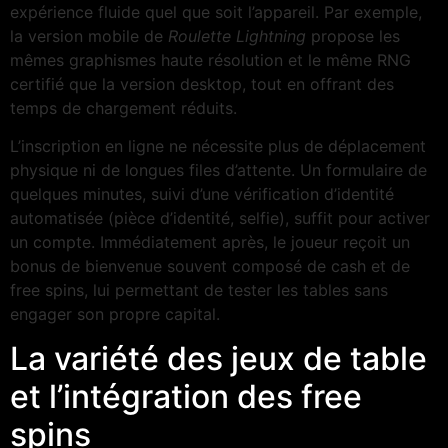
expérience fluide quel que soit l’appareil. Par exemple,
la version mobile de
Roulette Lightning
propose les
mêmes graphismes haute résolution et le même RNG
certifié que la version desktop, tout en offrant des
temps de chargement réduits.
L’inscription en ligne ne nécessite plus de déplacement
physique ni de longues files d’attente. Un formulaire de
quelques minutes, suivi d’une vérification d’identité
automatisée (pièce d’identité, selfie), suffit pour activer
un compte. Immédiatement après, le joueur reçoit un
bonus de bienvenue souvent composé de cash et de
free spins, lui permettant de tester les tables sans
engager son propre capital.
La variété des jeux de table
et l’intégration des free
spins