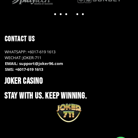
contact us
WHATSAPP: +6017-619 1613
WECHAT: JOKER-711
EMAIL: support@joker96.com
SMS: +6017-619 1613
JOKER CASINO
STAY WITH US. KEEP WINNING.