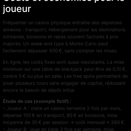
joueur
Fréquenter un casino physique entraîne des dépenses
annexes : transport, hébergement pour les destinations
lointaines, boissons et repas souvent facturés à prix
majorés. Un week‑end type à Monte Carlo peut
facilement dépasser 500 €, sans compter les mises.
En ligne, les coûts fixes sont quasi inexistants. La mise
minimum sur une table de blackjack peut être de 0,10 €,
contre 5 € ou plus en salle. Les free spins permettent de
jouer plusieurs tours sans engager de capital, réduisant
encore le besoin de dépôt initial.
Étude de cas (exemple fictif) :
– Joueur A : visite un casino terrestre 2 fois par mois,
dépense 150 € en transport, 80 € en boissons, mise
moyenne de 30 € par session → coût mensuel ≈ 260 €.
– Joueur B : joue en ligne 3 fois par semaine, mise