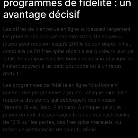
programmes de fidélité : un
avantage décisif
Les offres de bienvenue en ligne surpassent largement
les promotions des casinos terrestres. Un nouveau
joueur peut recevoir jusqu’à 200 % de son dépôt initial,
complété de 50 free spins répartis sur plusieurs jeux de
table. En comparaison, les bonus de casino physique se
limitent souvent à un petit pourboire ou à un repas
gratuit.
Les programmes de fidélité en ligne fonctionnent
comme des programmes à points : chaque euro misé
rapporte des points qui débloquent des niveaux
(Bronze, Silver, Gold, Platinum). À chaque palier, le
joueur obtient des avantages tels que des cash‑backs
de 10 % sur les pertes, des free spins mensuels, ou
même un gestionnaire de compte dédié.