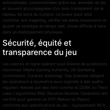
automatisées, personnalisées grâce aux données de jeu
et souvent accompagnées d’un suivi transparent via le
tableau de bord du compte. Le joueur peut ainsi
contrôler son wagering, vérifier les dates d’expiration et
ajuster sa stratégie en temps réel, chose difficile à faire
dans un établissement physique.
Sécurité, équité et
transparence du jeu
Les casinos en ligne opèrent sous licence de juridictions
reconnues (Malte Gaming Authority, UK Gambling
Commission, Curacao eGaming). Ces licences obligent
les opérateurs à soumettre leurs logiciels à des audits
réguliers réalisés par des tiers comme eCOGRA ou iTech
Labs. L’algorithme RNG (Random Number Generator) est
certifié pour garantir un RTP (Return to Player)
conforme aux spécifications du jeu – typiquement 96 %