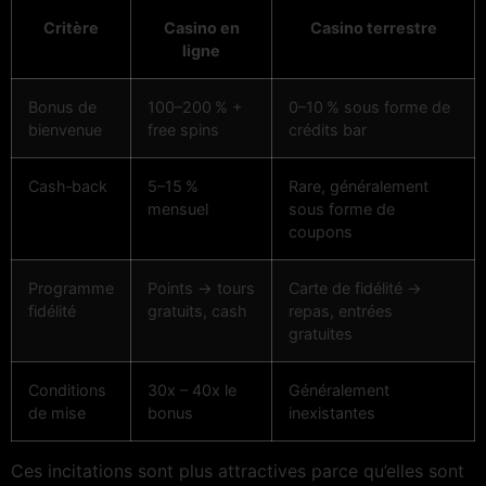
Critère
Casino en
Casino terrestre
ligne
Bonus de
100–200 % +
0–10 % sous forme de
bienvenue
free spins
crédits bar
Cash‑back
5–15 %
Rare, généralement
mensuel
sous forme de
coupons
Programme
Points → tours
Carte de fidélité →
fidélité
gratuits, cash
repas, entrées
gratuites
Conditions
30x – 40x le
Généralement
de mise
bonus
inexistantes
Ces incitations sont plus attractives parce qu’elles sont