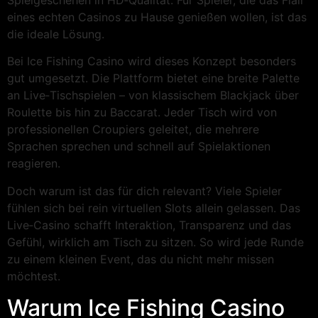
Spielgeschehen in HD‑Qualität. Für Spieler, die das Flair
eines echten Casinos zu Hause genießen wollen, ist das
die ideale Lösung.
Bei Ice Fishing Casino wird dieses Konzept besonders
gut umgesetzt. Die Plattform bietet eine breite Palette
an Live‑Tischspielen – von klassischem Blackjack über
Roulette bis hin zu Baccarat. Jeder Tisch wird von
professionellen Croupiers geleitet, die mehrere
Sprachen sprechen und schnell auf Spielaktionen
reagieren.
Doch warum ist das für dich relevant? Viele Spieler
fühlen sich bei rein virtuellen Slots allein gelassen. Das
Live‑Casino schafft Interaktion, Transparenz und das
Gefühl, wirklich am Tisch zu sitzen. So wird jede Runde
zu einem kleinen Event, das du nicht mehr missen
möchtest.
Warum Ice Fishing Casino