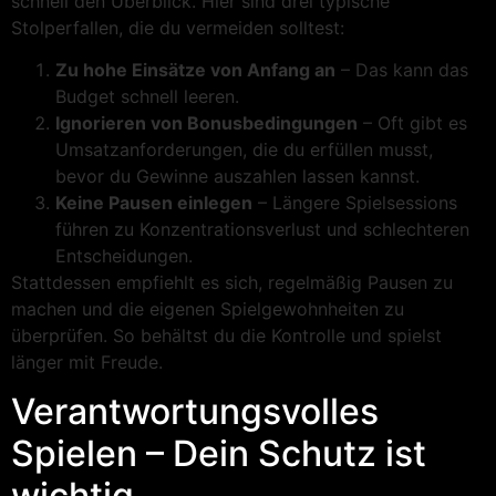
schnell den Überblick. Hier sind drei typische
Stolperfallen, die du vermeiden solltest:
Zu hohe Einsätze von Anfang an
– Das kann das
Budget schnell leeren.
Ignorieren von Bonusbedingungen
– Oft gibt es
Umsatzanforderungen, die du erfüllen musst,
bevor du Gewinne auszahlen lassen kannst.
Keine Pausen einlegen
– Längere Spielsessions
führen zu Konzentrationsverlust und schlechteren
Entscheidungen.
Stattdessen empfiehlt es sich, regelmäßig Pausen zu
machen und die eigenen Spielgewohnheiten zu
überprüfen. So behältst du die Kontrolle und spielst
länger mit Freude.
Verantwortungsvolles
Spielen – Dein Schutz ist
wichtig