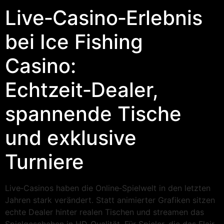
Live‑Casino‑Erlebnis
bei Ice Fishing
Casino:
Echtzeit‑Dealer,
spannende Tische
und exklusive
Turniere
Live‑Casinos haben die Online‑Spielwelt in den letzten
Jahren stark verändert. Statt animierter Grafiken sitzen
echte Dealer hinter realen Tischen und streamen das