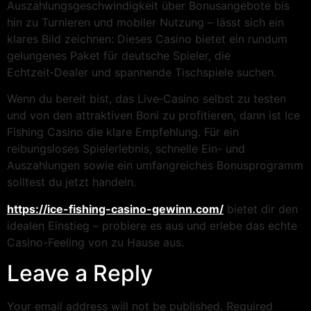
Auszahlungsgeschwindigkeit über Bonusangebote bis
hin zu Turnieren und mobiler Nutzung – lässt sich ein
klares Bild zeichnen: Dieses Casino bietet ein rundum
gelungenes Paket für deutsche Spieler, die
Echtzeit‑Dealer und spannende Tischspiele suchen.
Wenn du bereit bist, das Live‑Casino selbst zu testen
und von den attraktiven Boni zu profitieren, dann ist Ice
Fishing Casino die klare Empfehlung. Für ein
reibungsloses Spielerlebnis, schnelle Ein- und
Auszahlungen sowie ein umfangreiches Bonusprogramm
solltest du jetzt handeln.
https://ice-fishing-casino-gewinn.com/
bietet dir den
idealen Einstieg – probiere es aus und erlebe das echte
Casino-Feeling von zu Hause aus.
Leave a Reply
Your email address will not be published.
Required