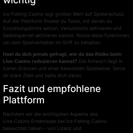
Ice Fishing Casino legt großen Wert auf Spielerschutz.
Auf der Plattform findest du Tools, mit denen du
Einzahlungslimits setzen, Verlustlimits definieren und
Selbstsperren aktivieren kannst. Nutze diese Funktionen,
um dein Spielverhalten im Griff zu behalten.
Hast du dich jemals gefragt, wie du das Risiko beim
Live‑Casino reduzieren kannst?
Die Antwort liegt in
klaren Grenzen und einer bewussten Spielweise. Setze
dir klare Ziele und halte dich daran.
Fazit und empfohlene
Plattform
Nachdem wir die wichtigsten Aspekte des
Live‑Casino‑Erlebnisses bei Ice Fishing Casino
beleuchtet haben – von Lizenz und