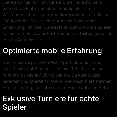
Der Ice Bonus ist nicht nur für Slots gedacht. Beim
ersten Live‑Eintritt erhalten neue Spieler einen
Willkommensbonus, der das Startguthaben um bis zu
100 % erhöht. Zusätzlich gibt es ein Bonus ohne
Einzahlung, mit dem du sofort im Demo‑Modus spielen
kannst, um die Dealer-Performance zu testen, bevor du
echtes Geld einsetzt.
Optimierte mobile Erfahrung
Dank einer responsiven Web‑App funktioniert das
Live‑Casino auf Smartphones und Tablets genauso
reibungslos wie auf dem Desktop. Du kannst also
jederzeit und überall an einem Live‑Tisch Platz nehmen
– sei es im Zug, im Café oder zu Hause auf dem Sofa.
Exklusive Turniere für echte
Spieler