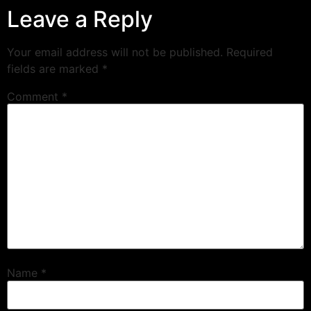
Leave a Reply
Your email address will not be published.
Required
fields are marked
*
Comment
*
Name
*