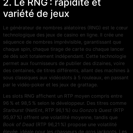
2. Le RNG : rapidité et
variété de jeux
Le générateur de nombres aléatoires (RNG) est le cœur
technologique des jeux de casino en ligne. Il crée une
séquence de nombres imprévisible, garantissant que
chaque spin, chaque tirage de carte ou chaque lancer
de dés soit totalement indépendant. Cette technologie
permet aux fournisseurs de publier des dizaines, voire
des centaines, de titres différents, allant des machines à
sous classiques aux vidéoslots à 5 rouleaux, en passant
par le vidéo‑poker et les jeux de grattage.
Les slots RNG affichent un RTP moyen compris entre
96 % et 98,5 % selon le développeur. Des titres comme
Starburst
(NetEnt, RTP 96,1 %) ou
Gonzo’s Quest
(RTP
95,97 %) offrent une volatilité moyenne, tandis que
Book of Dead
(RTP 96,21 %) propose une volatilité
élevée, idéale pour les chasseurs de gros jackpots. Les