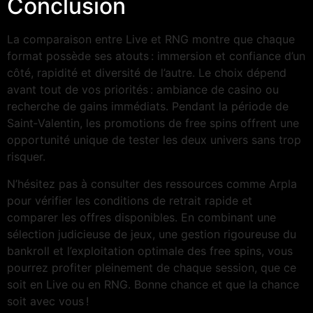
Conclusion
La comparaison entre Live et RNG montre que chaque
format possède ses atouts : immersion et confiance d’un
côté, rapidité et diversité de l’autre. Le choix dépend
avant tout de vos priorités : ambiance de casino ou
recherche de gains immédiats. Pendant la période de
Saint‑Valentin, les promotions de free spins offrent une
opportunité unique de tester les deux univers sans trop
risquer.
N’hésitez pas à consulter des ressources comme Arpla
pour vérifier les conditions de retrait rapide et
comparer les offres disponibles. En combinant une
sélection judicieuse de jeux, une gestion rigoureuse du
bankroll et l’exploitation optimale des free spins, vous
pourrez profiter pleinement de chaque session, que ce
soit en Live ou en RNG. Bonne chance et que la chance
soit avec vous !