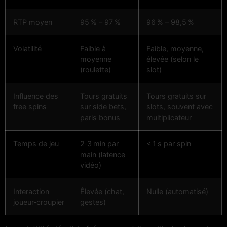
RTP moyen
95 % – 97 %
96 % – 98,5 %
Volatilité
Faible à
Faible, moyenne,
moyenne
élevée (selon le
(roulette)
slot)
Influence des
Tours gratuits
Tours gratuits sur
free spins
sur side bets,
slots, souvent avec
paris bonus
multiplicateur
Temps de jeu
2‑3 min par
< 1 s par spin
main (latence
vidéo)
Interaction
Élevée (chat,
Nulle (automatisé)
joueur‑croupier
gestes)