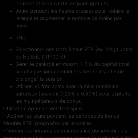
peuvent être convertis en paris gratuits.
Jouer pendant les heures creuses pour réduire la
latence et augmenter le nombre de mains par
heure.
RNG
Sélectionner des slots à haut RTP (ex.
Mega Joker
de NetEnt, RTP 99 %).
Gérer le bankroll en misant 1–2 % du capital total
sur chaque spin pendant les free spins, afin de
prolonger la session.
Utiliser les free spins avec la mise maximale
autorisée (souvent 0,20 € à 0,50 €) pour exploiter
les multiplicateurs de bonus.
Utilisation optimale des free spins
– Activer les tours pendant les périodes de bonus
“double RTP” proposées par le casino.
– Vérifier les horaires de maintenance du serveur : les