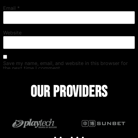
Email
*
Website
Save my name, email, and website in this browser for
the next time I comment.
OUR PROVIDERS