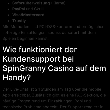
Sofortüberweisung
(Klarna)
PayPal
und
Skrill
Visa/Mastercard
Trustly
Alle Methoden sind PCI‑DSS‑konform und ermöglichen
sofortige Einzahlungen, sodass du sofort mit dem
Spielen beginnen kannst.
Wie funktioniert der
Kundensupport bei
SpinGranny Casino auf dem
Handy?
Der Live‑Chat ist 24 Stunden am Tag über die mobile
App erreichbar. Zusätzlich gibt es eine FAQ‑Sektion, die
häufige Fragen rund um Einzahlungen, Boni und
technische Probleme abdeckt. Der Support reagiert in