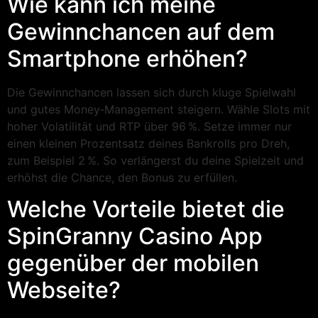
Wie kann ich meine
Gewinnchancen auf dem
Smartphone erhöhen?
Die Gewinnchancen lassen sich durch kluge Spielwahl
und gutes Money‑Management steigern. Wähle Slots mit
hoher Volatilität und RTP über 96 %. Setze immer nur
einen kleinen Prozentsatz deines Bankrolls pro Dreh,
zum Beispiel 2 %. So verlängerst du deine Spielzeit und
erhöhst die Chance, den Bonus zu erfüllen.
Welche Vorteile bietet die
SpinGranny Casino App
gegenüber der mobilen
Webseite?