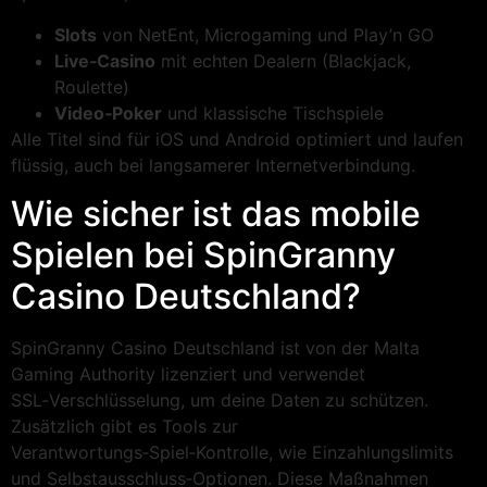
Slots
von NetEnt, Microgaming und Play’n GO
Live‑Casino
mit echten Dealern (Blackjack,
Roulette)
Video‑Poker
und klassische Tischspiele
Alle Titel sind für iOS und Android optimiert und laufen
flüssig, auch bei langsamerer Internetverbindung.
Wie sicher ist das mobile
Spielen bei SpinGranny
Casino Deutschland?
SpinGranny Casino Deutschland ist von der Malta
Gaming Authority lizenziert und verwendet
SSL‑Verschlüsselung, um deine Daten zu schützen.
Zusätzlich gibt es Tools zur
Verantwortungs‑Spiel‑Kontrolle, wie Einzahlungslimits
und Selbstausschluss‑Optionen. Diese Maßnahmen