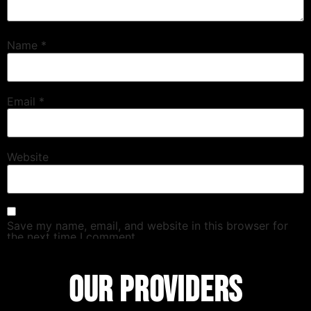
Name
*
Email
*
Website
Save my name, email, and website in this browser for
the next time I comment.
OUR PROVIDERS