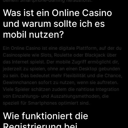
deinem Smartphone‑Gaming herausholst.
Was ist ein Online Casino
und warum sollte ich es
mobil nutzen?
Ein Online Casino ist eine digitale Plattform, auf der du
Casinospiele wie Slots, Roulette oder Blackjack über
das Internet spielst. Der mobile Zugriff ermöglicht dir,
jederzeit zu spielen, ohne an einen Desktop gebunden
zu sein. Das bedeutet mehr Flexibilität und die Chance,
Gewinnchancen sofort zu nutzen, wenn sie auftreten.
Viele Spieler schätzen zudem die nahtlose Integration
von Einzahlungs‑ und Auszahlungsmethoden, die
speziell für Smartphones optimiert sind.
Wie funktioniert die
Registrierung bei