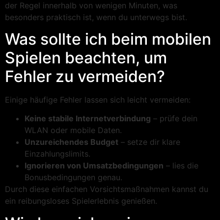
der Regel innerhalb von wenigen Minuten, was
besonders praktisch ist, wenn du unterwegs bist.
Was sollte ich beim mobilen
Spielen beachten, um
Fehler zu vermeiden?
Einige häufige Fehler lassen sich leicht vermeiden:
Keine stabile Internetverbindung
– prüfe dein
WLAN oder mobile Daten.
Unzureichendes Budget
– setze dir klare
Einzahlungslimits.
Ignorieren von Umsatzbedingungen
– lies die
Bonusbedingungen genau.
Durch diese einfachen Vorsichtsmaßnahmen kannst du
ein reibungsloses Spielerlebnis genießen.