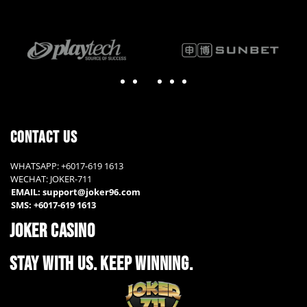
contact us
WHATSAPP: +6017-619 1613
WECHAT: JOKER-711
EMAIL: support@joker96.com
SMS: +6017-619 1613
JOKER CASINO
STAY WITH US. KEEP WINNING.