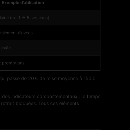
Exemple d’utilisation
aine (ex. 1 → 5 sessions)
rmalement élevées
 élevée
x promotions
r qui passe de 20 € de mise moyenne à 150 €
nt des indicateurs comportementaux : le temps
e retrait bloquées. Tous ces éléments