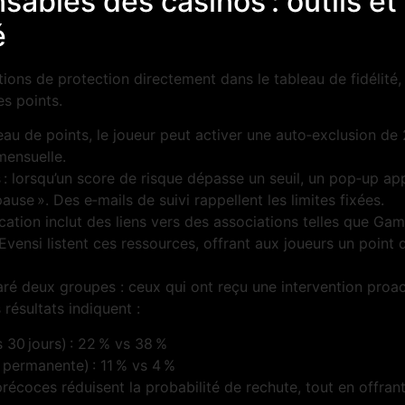
ables des casinos : outils et 
é
ions de protection directement dans le tableau de fidélité, 
es points.
eau de points, le joueur peut activer une auto‑exclusion de 2
mensuelle.
: lorsqu’un score de risque dépasse un seuil, un pop‑up a
ause ». Des e‑mails de suivi rappellent les limites fixées.
ication inclut des liens vers des associations telles que G
vensi listent ces ressources, offrant aux joueurs un point d
é deux groupes : ceux qui ont reçu une intervention proac
 résultats indiquent :
 30 jours) : 22 % vs 38 %
 permanente) : 11 % vs 4 %
récoces réduisent la probabilité de rechute, tout en offrant