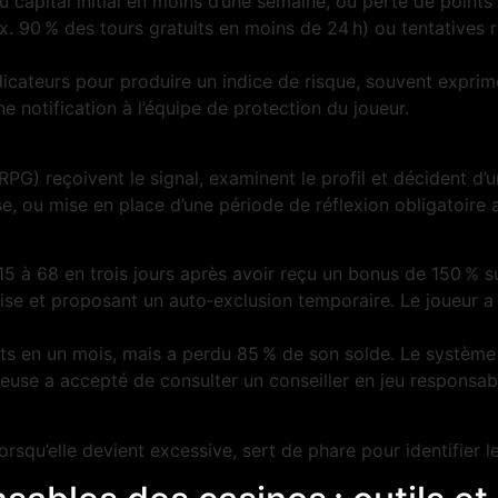
 capital initial en moins d’une semaine, ou perte de points 
ex. 90 % des tours gratuits en moins de 24 h) ou tentatives
icateurs pour produire un indice de risque, souvent exprim
notification à l’équipe de protection du joueur.
PG) reçoivent le signal, examinent le profil et décident d’
se, ou mise en place d’une période de réflexion obligatoire
15 à 68 en trois jours après avoir reçu un bonus de 150 % 
ise et proposant un auto‑exclusion temporaire. Le joueur a a
ts en un mois, mais a perdu 85 % de son solde. Le système
ueuse a accepté de consulter un conseiller en jeu responsa
squ’elle devient excessive, sert de phare pour identifier les