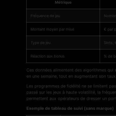
Métrique
Fréquence de jeu
Nombre
Montant moyen par mise
€ par p
Type de jeu
Slots, 
Réaction aux bonus
% de b
Ces données alimentent des algorithmes qui é
en une semaine, tout en augmentant son taux 
Les programmes de fidélité ne se limitent pa
passé sur les jeux à haute volatilité, la fréq
permettent aux opérateurs de dresser un port
Exemple de tableau de suivi (sans marque)