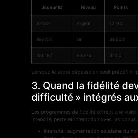
Joueur ID
Niveau
Points
874321
Argent
12 400
982754
Or
38 900
450187
Bronze
3 200
Lorsque le score dépasse un seuil prédéfini (p
3. Quand la fidélité dev
difficulté » intégrés 
Les programmes de fidélité offrent une visibili
intensité, perte et interaction avec les bonus.
Intensité : augmentation soudaine du no