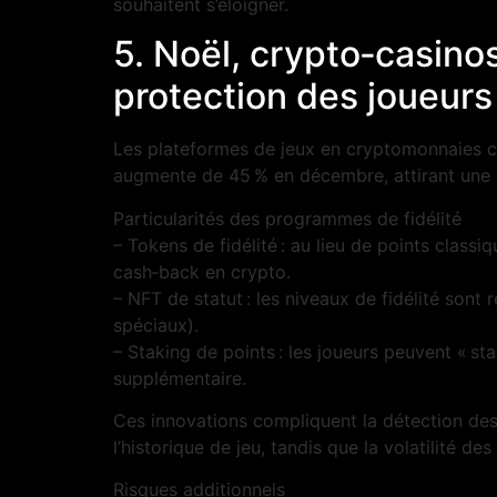
souhaitent s’éloigner.
5. Noël, crypto‑casinos
protection des joueur
Les plateformes de jeux en cryptomonnaies co
augmente de 45 % en décembre, attirant une c
Particularités des programmes de fidélité
– Tokens de fidélité : au lieu de points clas
cash‑back en crypto.
– NFT de statut : les niveaux de fidélité sont
spéciaux).
– Staking de points : les joueurs peuvent « st
supplémentaire.
Ces innovations compliquent la détection des 
l’historique de jeu, tandis que la volatilité d
Risques additionnels