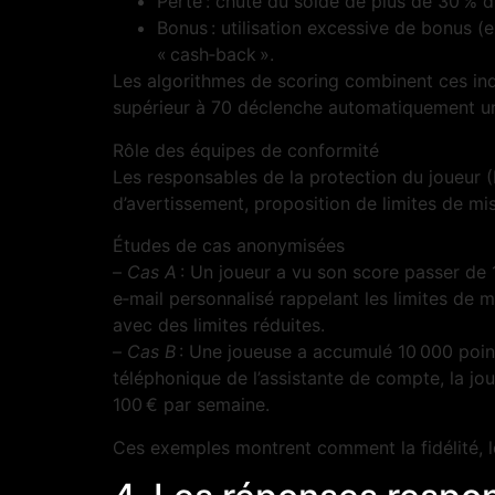
Perte : chute du solde de plus de 30 % du
Bonus : utilisation excessive de bonus (
« cash‑back ».
Les algorithmes de scoring combinent ces ind
supérieur à 70 déclenche automatiquement une 
Rôle des équipes de conformité
Les responsables de la protection du joueur (R
d’avertissement, proposition de limites de mi
Études de cas anonymisées
–
Cas A
: Un joueur a vu son score passer de 
e‑mail personnalisé rappelant les limites de m
avec des limites réduites.
–
Cas B
: Une joueuse a accumulé 10 000 poin
téléphonique de l’assistante de compte, la jo
100 € par semaine.
Ces exemples montrent comment la fidélité, lor