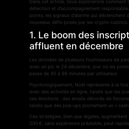
Dans cet article, nous explorerons comment l
détection et d’accompagnement responsable. N
points, les signaux d’alarme qui déclenchent 
nouveaux défis posés par les crypto‑casinos.
1. Le boom des inscript
affluent en décembre
Les données de plusieurs fournisseurs de paie
avec un pic le 24 décembre, jour où les prom
passe de 45 à 68 minutes par utilisateur.
Psychologiquement, Noël représente à la fois
avec des activités en ligne, tandis que les 
ces émotions : des emails décorés de flocon
tandis que des pop‑ups promettent un « cash
Ces stratégies, bien que légales, augmentent l
200 €, sans expérience préalable, peut rapide