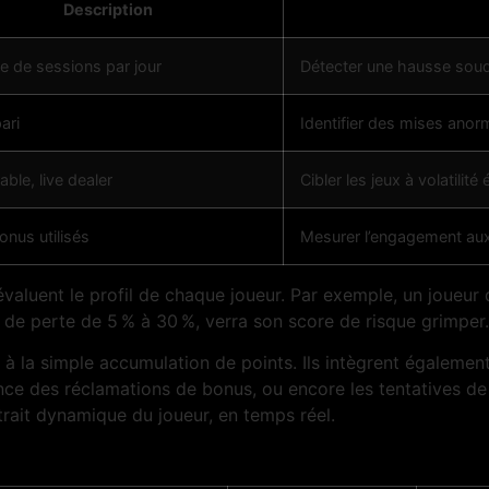
Description
 de sessions par jour
Détecter une hausse soud
ari
Identifier des mises ano
table, live dealer
Cibler les jeux à volatilité
onus utilisés
Mesurer l’engagement au
valuent le profil de chaque joueur. Par exemple, un joueu
de perte de 5 % à 30 %, verra son score de risque grimper.
s à la simple accumulation de points. Ils intègrent égaleme
uence des réclamations de bonus, ou encore les tentatives d
rait dynamique du joueur, en temps réel.