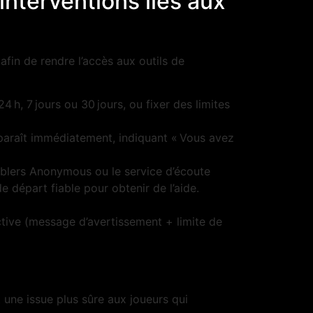
interventions liés aux
afin de rendre l’accès aux outils de
4 h, 7 jours ou 30 jours, ou fixer des limites
pparaît immédiatement, indiquant « Vous avez
amblers Anonymous ou le service d’écoute
e départ fiable pour obtenir de l’aide.
tive (message d’avertissement + limite de
 une issue plus sûre aux joueurs qui