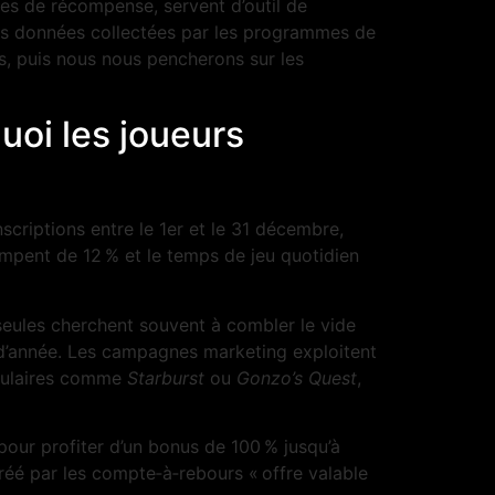
es de récompense, servent d’outil de
les données collectées par les programmes de
rs, puis nous nous pencherons sur les
uoi les joueurs
criptions entre le 1er et le 31 décembre,
impent de 12 % et le temps de jeu quotidien
seules cherchent souvent à combler le vide
n d’année. Les campagnes marketing exploitent
opulaires comme
Starburst
ou
Gonzo’s Quest
,
 pour profiter d’un bonus de 100 % jusqu’à
réé par les compte‑à‑rebours « offre valable