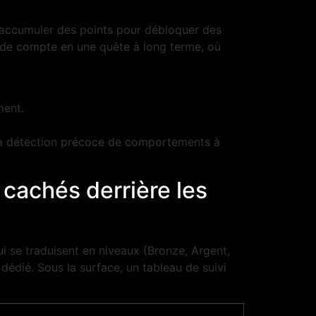
 à accumuler des points pour débloquer des
n de compte en une quête à long terme, où
ment.
 la détection précoce de comportements à
 cachés derrière les
i se traduisent en niveaux (Bronze, Argent,
dédié. Sous la surface, un tableau de suivi